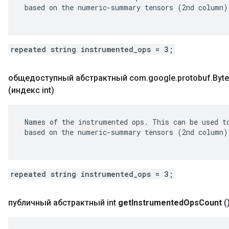
 based on the numeric-summary tensors (2nd column).
repeated string instrumented_ops = 3;
общедоступный абстрактный com
.
google
.
protobuf
.
Byte
(индекс int)
 Names of the instrumented ops. This can be used to
 based on the numeric-summary tensors (2nd column).
repeated string instrumented_ops = 3;
публичный абстрактный int
get
Instrumented
Ops
Count
(