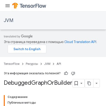
JVM
Эта страница переведена с помощью
Cloud Translation API
.
TensorFlow
Ресурсы
JVM
API
Эта информация оказалась полезной?
Debugged
Graph
Or
Builder
ions
Содержание
Публичные методы