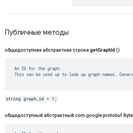
Публичные методы
общедоступная абстрактная строка
get
Graph
Id
()
 An ID for the graph.

 This can be used up to look up graph names. Genera
string graph_id = 1;
общедоступный абстрактный com
.
google
.
protobuf
.
Byte