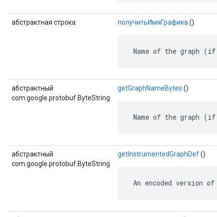
абстрактная строка
получитьИмяГрафика
()
 Name of the graph (if
абстрактный
getGraphNameBytes
()
com.google.protobuf.ByteString
 Name of the graph (if
абстрактный
getInstrumentedGraphDef
()
com.google.protobuf.ByteString
 An encoded version of