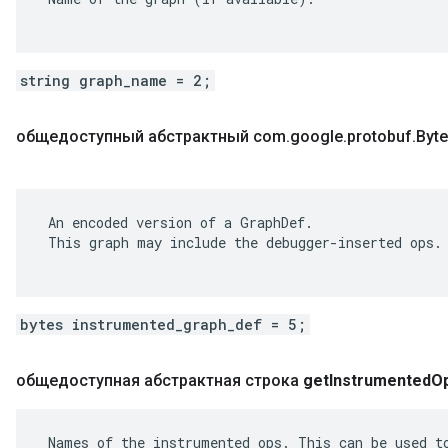
string graph_name = 2;
общедоступный абстрактный com
.
google
.
protobuf
.
Byte
 An encoded version of a GraphDef.

 This graph may include the debugger-inserted ops.

bytes instrumented_graph_def = 5;
общедоступная абстрактная строка
get
Instrumented
O
 Names of the instrumented ops. This can be used to