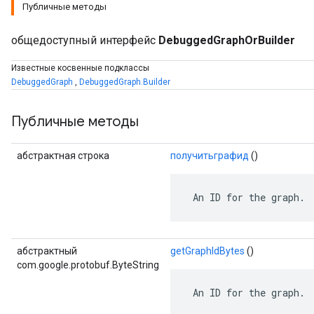
Публичные методы
общедоступный интерфейс
DebuggedGraphOrBuilder
Известные косвенные подклассы
DebuggedGraph
,
DebuggedGraph.Builder
Публичные методы
абстрактная строка
получитьграфид
()
 An ID for the graph.
r
абстрактный
getGraphIdBytes
()
com.google.protobuf.ByteString
 An ID for the graph.