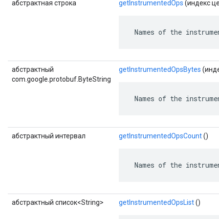
абстрактная строка
getInstrumentedOps
(индекс це
 Names of the instrume
абстрактный
getInstrumentedOpsBytes
(инде
com.google.protobuf.ByteString
 Names of the instrume
абстрактный интервал
getInstrumentedOpsCount
()
 Names of the instrume
абстрактный список<String>
getInstrumentedOpsList
()