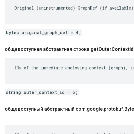
 Original (uninstrumented) GraphDef (if available).
bytes original_graph_def = 4;
общедоступная абстрактная строка
get
Outer
Context
Id
 IDs of the immediate enclosing context (graph), if
string outer_context_id = 6;
общедоступный абстрактный com
.
google
.
protobuf
.
Byte