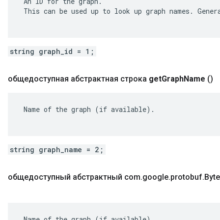
 An ID for the graph.

ent
 This can be used up to look up graph names. Genera
string graph_id = 1;
общедоступная абстрактная строка
get
Graph
Name
()
 Name of the graph (if available).

string graph_name = 2;
общедоступный абстрактный com
.
google
.
protobuf
.
Byte
 Name of the graph (if available).
