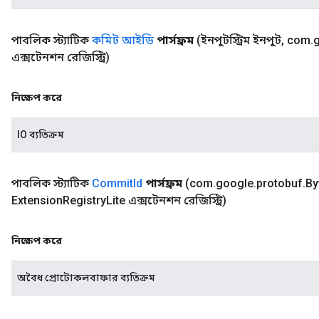
পাবলিক স্ট্যাটিক
কমিট আইডি
পার্সফ্রম
(ইনপুটস্ট্রিম ইনপুট
,
com
.
এক্সটেনশন রেজিস্ট্রি)
নিক্ষেপ করে
IO ব্যতিক্রম
পাবলিক স্ট্যাটিক
Commit
Id
পার্সফ্রম
(com
.
google
.
protobuf
.
By
Extension
Registry
Lite এক্সটেনশন রেজিস্ট্রি)
নিক্ষেপ করে
অবৈধ প্রোটোকলবাফার ব্যতিক্রম