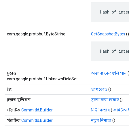
 Hash of inte
com.google.protobuf.ByteString
GetSnapshotBytes
()
 Hash of inte
চূড়ান্ত
অজানা ক্ষেত্রগুলি পান
(
com.google.protobuf.UnknownFieldSet
int
হ্যাশকোড
()
চূড়ান্ত বুলিয়ান
সূচনা করা হয়েছে
()
স্ট্যাটিক
CommitId.Builder
নিউ বিল্ডার
(
কমিটআই
স্ট্যাটিক
CommitId.Builder
নতুন নির্মাতা
()