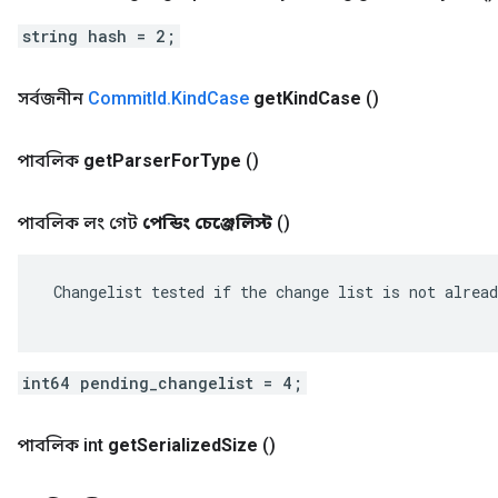
string hash = 2;
সর্বজনীন
Commit
Id
.
Kind
Case
get
Kind
Case
()
পাবলিক
get
Parser
For
Type
()
পাবলিক লং গেট
পেন্ডিং চেঞ্জেলিস্ট
()
 Changelist tested if the change list is not alread
int64 pending_changelist = 4;
পাবলিক int
get
Serialized
Size
()