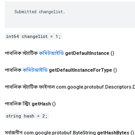
 Submitted changelist.

int64 changelist = 1;
পাবলিক স্ট্যাটিক
কমিটআইডি
get
Default
Instance
()
পাবলিক
কমিটআইডি
get
Default
Instance
For
Type
()
পাবলিক স্ট্যাটিক ফাইনাল com
.
google
.
protobuf
.
Descriptors
.
D
পাবলিক স্ট্রিং
get
Hash
()
string hash = 2;
সর্বজনীন com
.
google
.
protobuf
.
Byte
String
get
Hash
Bytes
()