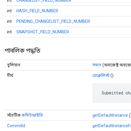
int
CHANGELIST_FIELD_NUMBER
int
HASH_FIELD_NUMBER
int
PENDING_CHANGELIST_FIELD_NUMBER
int
SNAPSHOT_FIELD_NUMBER
পাবলিক পদ্ধতি
বুলিয়ান
সমান
(অবজেক্ট অবজেক
দীর্ঘ
চেঞ্জেলিস্ট
()
 Submitted ch
স্ট্যাটিক
কমিটআইডি
getDefaultInstance
(
CommitId
getDefaultInstance