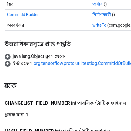
স্থির
পার্সার
()
CommitId.Builder
নির্মাণকারী
()
অকার্যকর
writeTo
(com.google
উত্তরাধিকারসূত্রে প্রাপ্ত পদ্ধতি
java.lang.Object ক্লাস থেকে
ইন্টারফেস
org.tensorflow.proto.util.testlog.CommitIdOrBuil
ধ্রুবক
CHANGELIST
_
FIELD
_
NUMBER
int পাবলিক স্ট্যাটিক ফাইনাল
ধ্রুবক মান:
1