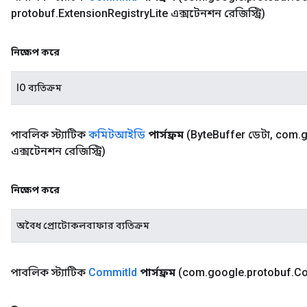
protobuf
.
Extension
Registry
Lite এক্সটেনশন রেজিস্ট্রি)
নিক্ষেপ করে
IO ব্যতিক্রম
পাবলিক স্ট্যাটিক
কমিটআইডি
পার্সফ্রম
(Byte
Buffer ডেটা
,
com
.
g
এক্সটেনশন রেজিস্ট্রি)
নিক্ষেপ করে
অবৈধ প্রোটোকলবাফার ব্যতিক্রম
পাবলিক স্ট্যাটিক
Commit
Id
পার্সফ্রম
(com
.
google
.
protobuf
.
C