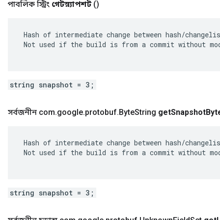
পাবলিক স্ট্রিং
গেটস্ন্যাপশট
()
 Hash of intermediate change between hash/changelis
 Not used if the build is from a commit without mod
string snapshot = 3;
সর্বজনীন com
.
google
.
protobuf
.
Byte
String
get
Snapshot
Byt
 Hash of intermediate change between hash/changelis
 Not used if the build is from a commit without mod
string snapshot = 3;