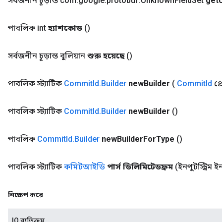
সর্বজনীন চূড়ান্ত com
.
google
.
protobuf
.
Unknown
Field
Set
get
পাবলিক int
হ্যাশকোড
()
সর্বজনীন চূড়ান্ত বুলিয়ান
শুরু হয়েছে
()
পাবলিক স্ট্যাটিক
Commit
Id
.
Builder
new
Builder
(
Commit
Id
প্
পাবলিক স্ট্যাটিক
Commit
Id
.
Builder
new
Builder
()
পাবলিক
Commit
Id
.
Builder
new
Builder
For
Type
()
পাবলিক স্ট্যাটিক
কমিটআইডি
পার্স ডিলিমিটেডফ্রম
(ইনপুটস্ট্রিম ই
নিক্ষেপ করে
IO ব্যতিক্রম