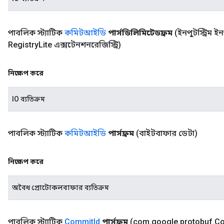
পাবলিক স্ট্যাটিক
কমিটআইডি
পার্সডিলিমিটেডফ্রম
(ইনপুটস্ট্রিম ই
Registry
Lite এক্সটেনশনরেজিস্ট্রি)
নিক্ষেপ করে
IO ব্যতিক্রম
পাবলিক স্ট্যাটিক
কমিটআইডি
পার্সফ্রম
(বাইটবাফার ডেটা)
নিক্ষেপ করে
অবৈধ প্রোটোকলবাফার ব্যতিক্রম
পাবলিক স্ট্যাটিক
Commit
Id
পার্সফ্রম
(com
.
google
.
protobuf
.
C