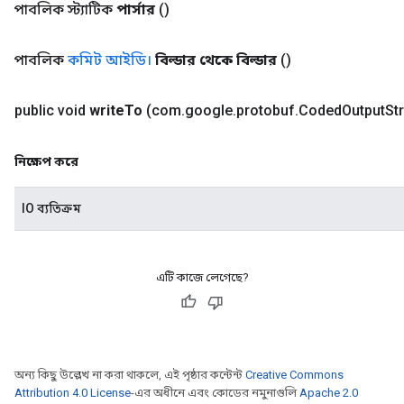
পাবলিক স্ট্যাটিক
পার্সার
()
পাবলিক
কমিট আইডি।
বিল্ডার থেকে বিল্ডার
()
public void
write
To
(com
.
google
.
protobuf
.
Coded
Output
St
নিক্ষেপ করে
IO ব্যতিক্রম
এটি কাজে লেগেছে?
অন্য কিছু উল্লেখ না করা থাকলে, এই পৃষ্ঠার কন্টেন্ট
Creative Commons
Attribution 4.0 License
-এর অধীনে এবং কোডের নমুনাগুলি
Apache 2.0