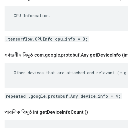
 CPU Information.

.tensorflow.CPUInfo cpu_info = 3;
সর্বজনীন বিমূর্ত com
.
google
.
protobuf
.
Any
get
Device
Info
(in
 Other devices that are attached and relevant (e.g.
repeated .google.protobuf.Any device_info = 4;
পাবলিক বিমূর্ত int
get
Device
Info
Count
()