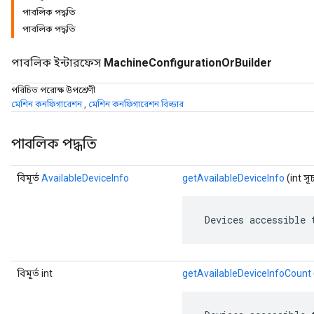
পাবলিক পদ্ধতি
পাবলিক পদ্ধতি
পাবলিক ইন্টারফেস
MachineConfigurationOrBuilder
পরিচিত পরোক্ষ উপশ্রেণী
মেশিন কনফিগারেশন
,
মেশিন কনফিগারেশন.বিল্ডার
পাবলিক পদ্ধতি
বিমূর্ত
AvailableDeviceInfo
getAvailableDeviceInfo
(int স
r
 Devices accessible 
বিমূর্ত int
getAvailableDeviceInfoCount