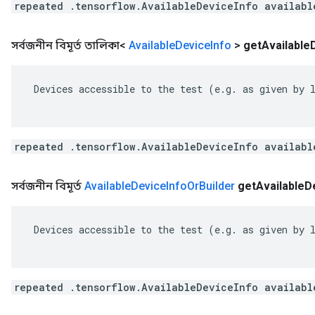
repeated .tensorflow.AvailableDeviceInfo availabl
সর্বজনীন বিমূর্ত তালিকা<
Available
Device
Info
>
get
Available
 Devices accessible to the test (e.g. as given by l
repeated .tensorflow.AvailableDeviceInfo availabl
সর্বজনীন বিমূর্ত
Available
Device
Info
Or
Builder
get
Available
D
 Devices accessible to the test (e.g. as given by l
repeated .tensorflow.AvailableDeviceInfo availabl