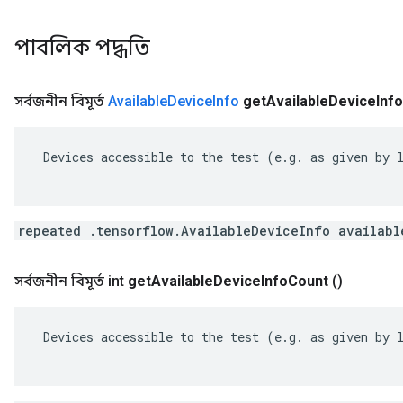
পাবলিক পদ্ধতি
সর্বজনীন বিমূর্ত
Available
Device
Info
get
Available
Device
Info
 Devices accessible to the test (e.g. as given by l
repeated .tensorflow.AvailableDeviceInfo availabl
সর্বজনীন বিমূর্ত int
get
Available
Device
Info
Count
()
 Devices accessible to the test (e.g. as given by l