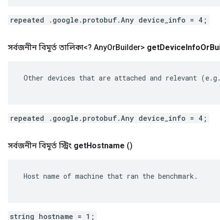
repeated .google.protobuf.Any device_info = 4;
সর্বজনীন বিমূর্ত তালিকা<? Any
Or
Builder>
get
Device
Info
Or
Bu
 Other devices that are attached and relevant (e.g.
repeated .google.protobuf.Any device_info = 4;
সর্বজনীন বিমূর্ত স্ট্রিং
get
Hostname
()
 Host name of machine that ran the benchmark.

string hostname = 1;