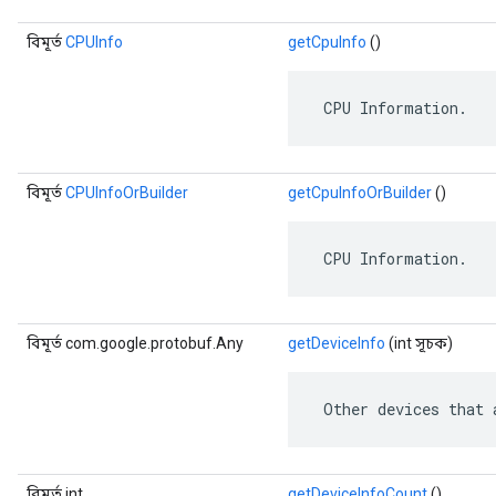
বিমূর্ত
CPUInfo
getCpuInfo
()
 CPU Information.
বিমূর্ত
CPUInfoOrBuilder
getCpuInfoOrBuilder
()
 CPU Information.
বিমূর্ত com.google.protobuf.Any
getDeviceInfo
(int সূচক)
 Other devices that 
বিমূর্ত int
getDeviceInfoCount
()