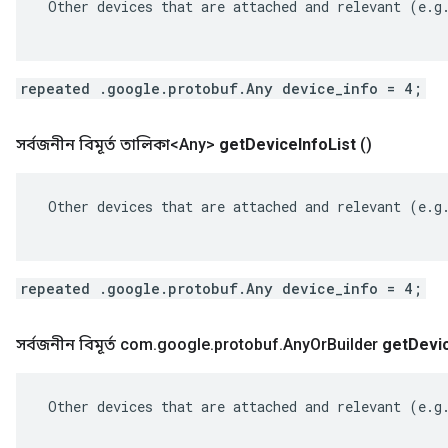
 Other devices that are attached and relevant (e.g.
repeated .google.protobuf.Any device_info = 4;
সর্বজনীন বিমূর্ত তালিকা<Any>
get
Device
Info
List
()
 Other devices that are attached and relevant (e.g.
repeated .google.protobuf.Any device_info = 4;
সর্বজনীন বিমূর্ত com
.
google
.
protobuf
.
Any
Or
Builder
get
Devi
 Other devices that are attached and relevant (e.g.