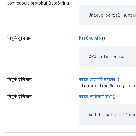
com.google.protobuf.ByteString
 Unique serial numbe
বিমূর্ত বুলিয়ান
hasCpuInfo
()
 CPU Information.
বিমূর্ত বুলিয়ান
আছে মেমোরি ইনফো
()
.tensorflow.MemoryInfo
বিমূর্ত বুলিয়ান
আছে প্ল্যাটফর্ম তথ্য
()
 Additional platform