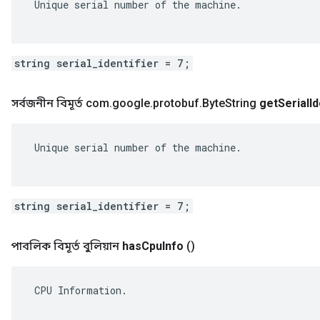
 Unique serial number of the machine.

string serial_identifier = 7;
সর্বজনীন বিমূর্ত com
.
google
.
protobuf
.
Byte
String
get
Serial
Id
 Unique serial number of the machine.

string serial_identifier = 7;
পাবলিক বিমূর্ত বুলিয়ান
has
Cpu
Info
()
 CPU Information.
