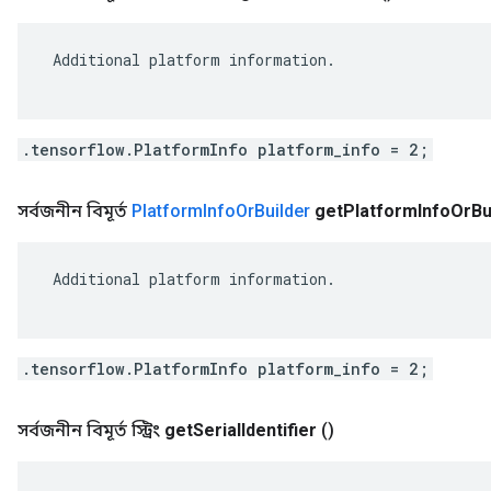
 Additional platform information.

.tensorflow.PlatformInfo platform_info = 2;
সর্বজনীন বিমূর্ত
Platform
Info
Or
Builder
get
Platform
Info
Or
Bu
 Additional platform information.

.tensorflow.PlatformInfo platform_info = 2;
সর্বজনীন বিমূর্ত স্ট্রিং
get
Serial
Identifier
()