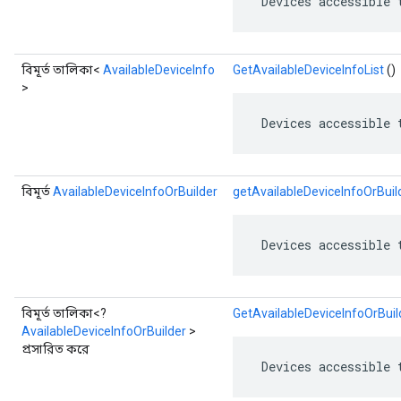
 Devices accessible 
বিমূর্ত তালিকা<
AvailableDeviceInfo
GetAvailableDeviceInfoList
()
>
 Devices accessible 
বিমূর্ত
AvailableDeviceInfoOrBuilder
getAvailableDeviceInfoOrBuil
 Devices accessible 
বিমূর্ত তালিকা<?
GetAvailableDeviceInfoOrBuil
AvailableDeviceInfoOrBuilder
>
প্রসারিত করে
 Devices accessible 