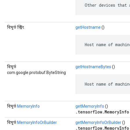
 Other devices that 
বিমূর্ত স্ট্রিং
getHostname
()
 Host name of machin
বিমূর্ত
getHostnameBytes
()
com.google.protobuf.ByteString
 Host name of machin
বিমূর্ত
MemoryInfo
getMemoryInfo
()
.tensorflow.MemoryInfo
বিমূর্ত
MemoryInfoOrBuilder
getMemoryInfoOrBuilder
()
.tensorflow.MemoryInfo