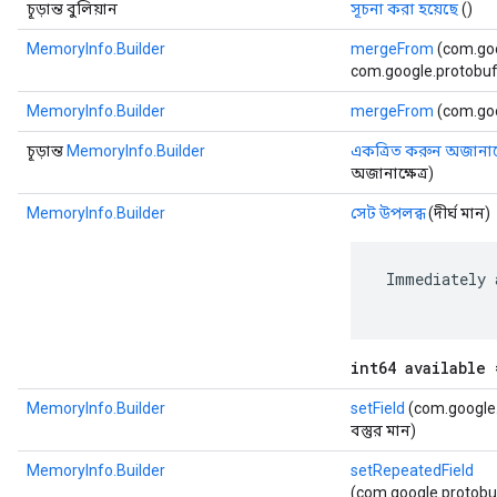
চূড়ান্ত বুলিয়ান
সূচনা করা হয়েছে
()
MemoryInfo.Builder
mergeFrom
(com.goo
com.google.protobuf.
MemoryInfo.Builder
mergeFrom
(com.goog
চূড়ান্ত
MemoryInfo.Builder
একত্রিত করুন অজানাক্ষ
অজানাক্ষেত্র)
MemoryInfo.Builder
সেট উপলব্ধ
(দীর্ঘ মান)
 Immediately 
int64 available 
MemoryInfo.Builder
setField
(com.google.p
বস্তুর মান)
MemoryInfo.Builder
setRepeatedField
(com.google.protobuf.D