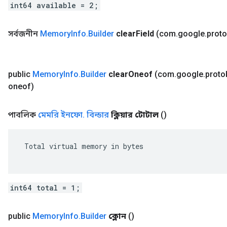
int64 available = 2;
সর্বজনীন
Memory
Info
.
Builder
clear
Field
(com
.
google
.
prot
public
Memory
Info
.
Builder
clear
Oneof
(com
.
google
.
proto
oneof)
পাবলিক
মেমরি ইনফো
.
বিল্ডার
ক্লিয়ার টোটাল
()
 Total virtual memory in bytes

int64 total = 1;
public
Memory
Info
.
Builder
ক্লোন
()