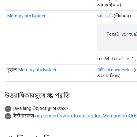
অবজেক্ট মান)
MemoryInfo.Builder
সেট মোট
(দীর্ঘ মান)
 Total virtua
int64 total = 1;
চূড়ান্ত
MemoryInfo.Builder
সেটUnknownFields
(
অজানাফিল্ড)
উত্তরাধিকারসূত্রে প্রাপ্ত পদ্ধতি
java.lang.Object ক্লাস থেকে
ইন্টারফেস
org.tensorflow.proto.util.testlog.MemoryInfoOrB