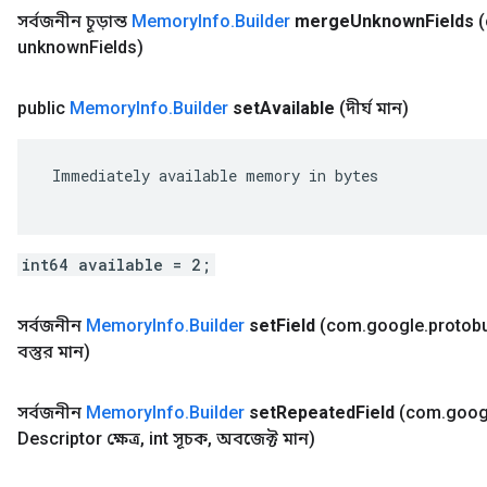
সর্বজনীন চূড়ান্ত
Memory
Info
.
Builder
merge
Unknown
Fields
unknown
Fields)
public
Memory
Info
.
Builder
set
Available
(দীর্ঘ মান)
 Immediately available memory in bytes

int64 available = 2;
সর্বজনীন
Memory
Info
.
Builder
set
Field
(com
.
google
.
protob
বস্তুর মান)
সর্বজনীন
Memory
Info
.
Builder
set
Repeated
Field
(com
.
goog
Descriptor ক্ষেত্র
,
int সূচক
,
অবজেক্ট মান)