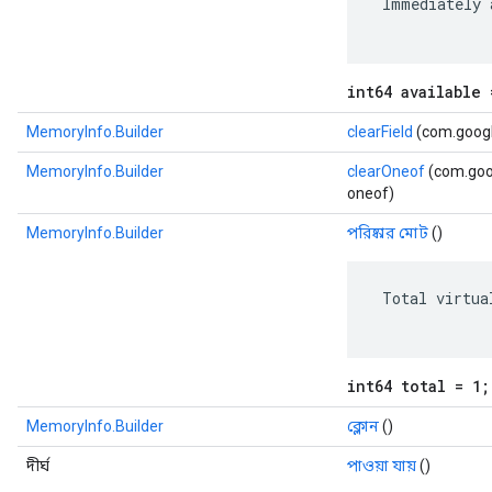
 Immediately 
int64 available 
MemoryInfo.Builder
clearField
(com.google
MemoryInfo.Builder
clearOneof
(com.goog
oneof)
MemoryInfo.Builder
পরিষ্কার মোট
()
 Total virtua
int64 total = 1;
MemoryInfo.Builder
ক্লোন
()
দীর্ঘ
পাওয়া যায়
()