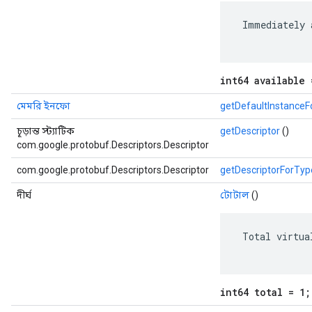
 Immediately 
int64 available 
মেমরি ইনফো
getDefaultInstance
চূড়ান্ত স্ট্যাটিক
getDescriptor
()
com.google.protobuf.Descriptors.Descriptor
com.google.protobuf.Descriptors.Descriptor
getDescriptorForTyp
দীর্ঘ
টোটাল
()
 Total virtua
int64 total = 1;