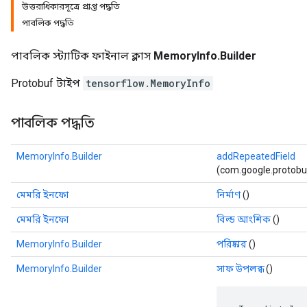
উত্তরাধিকারসূত্রে প্রাপ্ত পদ্ধতি
পাবলিক পদ্ধতি
পাবলিক স্ট্যাটিক ফাইনাল ক্লাস
MemoryInfo.Builder
Protobuf টাইপ
tensorflow.MemoryInfo
পাবলিক পদ্ধতি
MemoryInfo.Builder
addRepeatedField
(com.google.protobuf.D
মেমরি ইনফো
নির্মাণ
()
r
মেমরি ইনফো
বিল্ড আংশিক
()
MemoryInfo.Builder
পরিষ্কার
()
MemoryInfo.Builder
সাফ উপলব্ধ
()