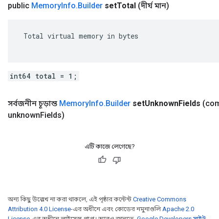
public
Memory
Info
.
Builder
set
Total
(দীর্ঘ মান)
 Total virtual memory in bytes

int64 total = 1;
সর্বজনীন চূড়ান্ত
Memory
Info
.
Builder
set
Unknown
Fields
(co
unknown
Fields)
এটি কাজে লেগেছে?
অন্য কিছু উল্লেখ না করা থাকলে, এই পৃষ্ঠার কন্টেন্ট
Creative Commons
Attribution 4.0 License
-এর অধীনে এবং কোডের নমুনাগুলি
Apache 2.0
License
-এর অধীনে লাইসেন্স প্রাপ্ত। আরও জানতে,
Google Developers সাইট