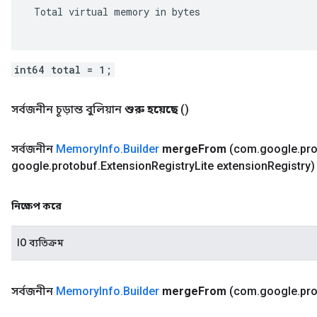
 Total virtual memory in bytes

int64 total = 1;
সর্বজনীন চূড়ান্ত বুলিয়ান
শুরু হয়েছে
()
সর্বজনীন
Memory
Info
.
Builder
merge
From
(com
.
google
.
pr
google
.
protobuf
.
Extension
Registry
Lite extension
Registry)
নিক্ষেপ করে
IO ব্যতিক্রম
সর্বজনীন
Memory
Info
.
Builder
merge
From
(com
.
google
.
pr