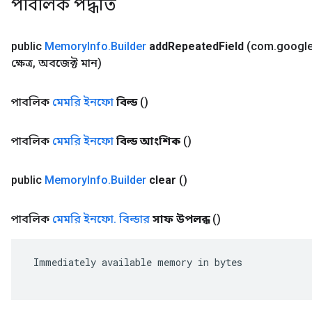
পাবলিক পদ্ধতি
public
Memory
Info
.
Builder
add
Repeated
Field
(com
.
googl
ক্ষেত্র
,
অবজেক্ট মান)
পাবলিক
মেমরি ইনফো
বিল্ড
()
পাবলিক
মেমরি ইনফো
বিল্ড আংশিক
()
public
Memory
Info
.
Builder
clear
()
পাবলিক
মেমরি ইনফো
.
বিল্ডার
সাফ উপলব্ধ
()
 Immediately available memory in bytes
