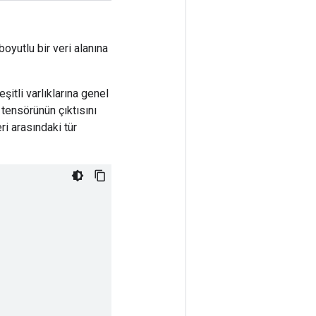
oyutlu bir veri alanına
şitli varlıklarına genel
tensörünün çıktısını
i arasındaki tür