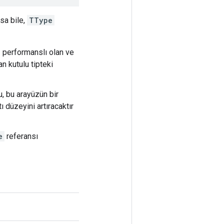
sa bile,
TType
 performanslı olan ve
an kutulu tipteki
, bu arayüzün bir
 düzeyini artıracaktır
e
referansı