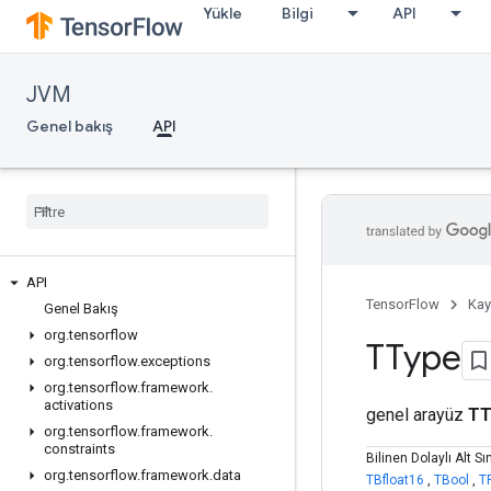
Yükle
Bilgi
API
JVM
Genel bakış
API
API
TensorFlow
Kay
Genel Bakış
org
.
tensorflow
TType
org
.
tensorflow
.
exceptions
org
.
tensorflow
.
framework
.
activations
genel arayüz
TT
org
.
tensorflow
.
framework
.
constraints
Bilinen Dolaylı Alt Sın
org
.
tensorflow
.
framework
.
data
TBfloat16
,
TBool
,
T