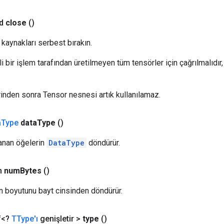
d
close
()
li kaynakları serbest bırakın.
li bir işlem tarafından üretilmeyen tüm tensörler için çağrılmalıdır
inden sonra Tensor nesnesi artık kullanılamaz.
a
Type
data
Type
()
anan öğelerin
DataType
döndürür.
n
num
Bytes
()
in boyutunu bayt cinsinden döndürür.
ıf<?
TType'ı
genişletir >
type
()