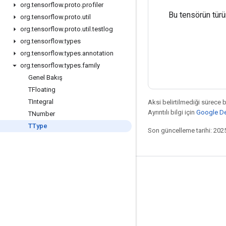
org
.
tensorflow
.
proto
.
profiler
Bu tensörün tür
org
.
tensorflow
.
proto
.
util
org
.
tensorflow
.
proto
.
util
.
testlog
org
.
tensorflow
.
types
org
.
tensorflow
.
types
.
annotation
org
.
tensorflow
.
types
.
family
Genel Bakış
TFloating
TIntegral
Aksi belirtilmediği sürece 
Ayrıntılı bilgi için
Google Dev
TNumber
TType
Son güncelleme tarihi: 202
Bağlı kalma
Blog
Forum
GitHub