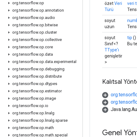
org
.
tensorflow
.
op
özet
Veri
veri 
Türü
Tens
org
.
tensorflow
.
op
.
annotation
org
.
tensorflow
.
op
.
audio
soyut
num
org
.
tensorflow
.
op
.
bitwise
uzun
Tensö
org
.
tensorflow
.
op
.
cluster
soyut
tip
()
org
.
tensorflow
.
op
.
collective
Sınıf<?
Bu t
org
.
tensorflow
.
op
.
core
TType'ı
org
.
tensorflow
.
op
.
data
genişletir
org
.
tensorflow
.
op
.
data
.
experimental
>
org
.
tensorflow
.
op
.
debugging
org
.
tensorflow
.
op
.
distribute
Kalıtsal Yön
org
.
tensorflow
.
op
.
dtypes
org
.
tensorflow
.
op
.
estimator
org.tensorf
org
.
tensorflow
.
op
.
image
org.tensorf
org
.
tensorflow
.
op
.
io
Java.lang.A
org
.
tensorflow
.
op
.
linalg
org
.
tensorflow
.
op
.
linalg
.
sparse
org
.
tensorflow
.
op
.
math
Genel Yön
org
.
tensorflow
.
op
.
math
.
special