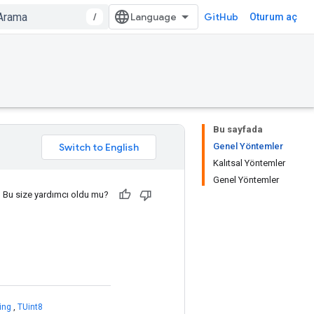
/
GitHub
Oturum aç
Bu sayfada
Genel Yöntemler
Kalıtsal Yöntemler
Genel Yöntemler
Bu size yardımcı oldu mu?
ing
,
TUint8