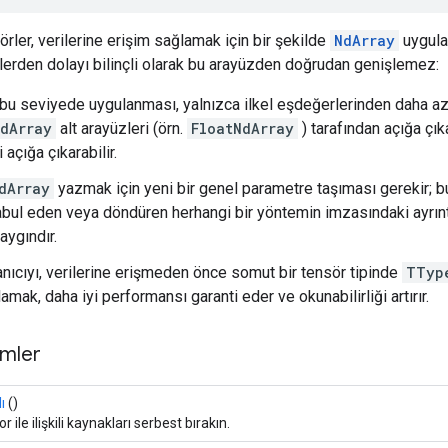
örler, verilerine erişim sağlamak için bir şekilde
NdArray
uygula
erden dolayı bilinçli olarak bu arayüzden doğrudan genişlemez:
bu seviyede uygulanması, yalnızca ilkel eşdeğerlerinden daha az
dArray
alt arayüzleri (örn.
FloatNdArray
) tarafından açığa çık
 açığa çıkarabilir.
dArray
yazmak için yeni bir genel parametre taşıması gerekir; bu
abul eden veya döndüren herhangi bir yöntemin imzasındaki ayrıntı
aygındır.
anıcıyı, verilerine erişmeden önce somut bir tensör tipinde
TTyp
mak, daha iyi performansı garanti eder ve okunabilirliği artırır.
mler
ı
()
r ile ilişkili kaynakları serbest bırakın.