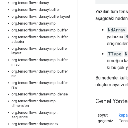
org
.
tensorflow
.
ndarray
org
.
tensorflow
.
ndarray
.
buffer
Yazılan tüm tens
org
.
tensorflow
.
ndarray
.
buffer
.
layout
aşağıdaki nedenl
org
.
tensorflow
.
ndarray
.
impl
NdArray
org
.
tensorflow
.
ndarray
.
impl
.
buffer
yalnızca
N
org
.
tensorflow
.
ndarray
.
impl
.
buffer
.
adapter
erişimcileri
org
.
tensorflow
.
ndarray
.
impl
.
buffer
.
layout
TType
N
org
.
tensorflow
.
ndarray
.
impl
.
buffer
.
örneğini k
misc
ki bu çok y
org
.
tensorflow
.
ndarray
.
impl
.
buffer
.
nio
Bu nedenle, kull
org
.
tensorflow
.
ndarray
.
impl
.
buffer
.
oluşturmaya zorla
raw
org
.
tensorflow
.
ndarray
.
impl
.
dense
Genel Yönte
org
.
tensorflow
.
ndarray
.
impl
.
dimension
org
.
tensorflow
.
ndarray
.
impl
.
soyut
kapal
sequence
geçersiz
Tenso
org
.
tensorflow
.
ndarray
.
index