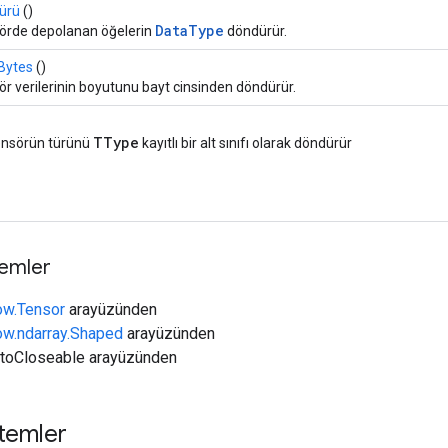
türü
()
DataType
örde depolanan öğelerin
döndürür.
Bytes
()
r verilerinin boyutunu bayt cinsinden döndürür.
TType
ensörün türünü
kayıtlı bir alt sınıfı olarak döndürür
temler
low.Tensor
arayüzünden
low.ndarray.Shaped
arayüzünden
utoCloseable arayüzünden
temler