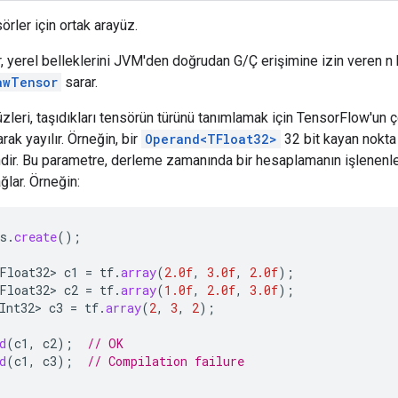
örler için ortak arayüz.
r, yerel belleklerini JVM'den doğrudan G/Ç erişimine izin veren n b
awTensor
sarar.
üzleri, taşıdıkları tensörün türünü tanımlamak için TensorFlow'un çe
rak yayılır. Örneğin, bir
Operand<TFloat32>
32 bit kayan nokta 
ndir. Bu parametre, derleme zamanında bir hesaplamanın işlenenler
lar. Örneğin:
s
.
create
();
Float32>
c1
=
tf
.
array
(
2.0f
,
3.0f
,
2.0f
);
Float32>
c2
=
tf
.
array
(
1.0f
,
2.0f
,
3.0f
);
Int32>
c3
=
tf
.
array
(
2
,
3
,
2
);
d
(
c1
,
c2
);
// OK
d
(
c1
,
c3
);
// Compilation failure