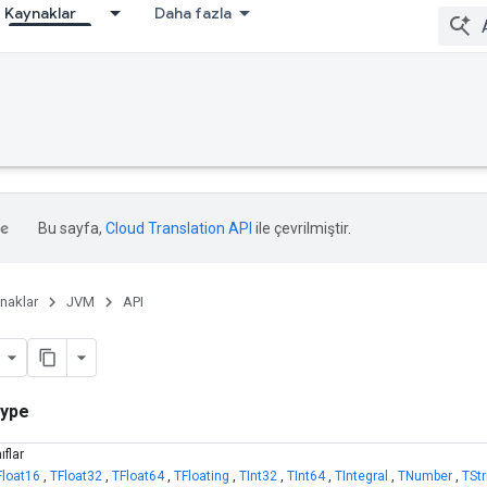
Kaynaklar
Daha fazla
Bu sayfa,
Cloud Translation API
ile çevrilmiştir.
naklar
JVM
API
ype
ıflar
Float16
,
TFloat32
,
TFloat64
,
TFloating
,
TInt32
,
TInt64
,
TIntegral
,
TNumber
,
TStr