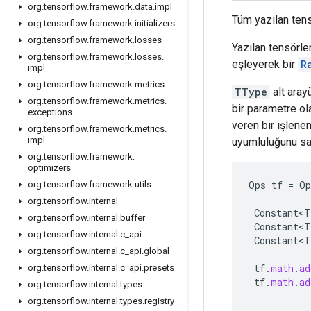
org
.
tensorflow
.
framework
.
data
.
impl
Tüm yazılan tens
org
.
tensorflow
.
framework
.
initializers
org
.
tensorflow
.
framework
.
losses
Yazılan tensörle
org
.
tensorflow
.
framework
.
losses
.
eşleyerek bir
R
impl
org
.
tensorflow
.
framework
.
metrics
TType
alt aray
org
.
tensorflow
.
framework
.
metrics
.
bir parametre ola
exceptions
veren bir işlene
org
.
tensorflow
.
framework
.
metrics
.
impl
uyumluluğunu sağ
org
.
tensorflow
.
framework
.
optimizers
Ops
tf
=
Op
org
.
tensorflow
.
framework
.
utils
org
.
tensorflow
.
internal
Constant<T
org
.
tensorflow
.
internal
.
buffer
Constant<T
org
.
tensorflow
.
internal
.
c
_
api
Constant<T
org
.
tensorflow
.
internal
.
c
_
api
.
global
tf
.
math
.
ad
org
.
tensorflow
.
internal
.
c
_
api
.
presets
tf
.
math
.
ad
org
.
tensorflow
.
internal
.
types
org
.
tensorflow
.
internal
.
types
.
registry