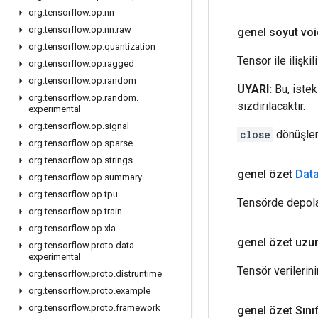
org
.
tensorflow
.
op
.
nn
org
.
tensorflow
.
op
.
nn
.
raw
genel soyut voi
org
.
tensorflow
.
op
.
quantization
Tensor ile ilişki
org
.
tensorflow
.
op
.
ragged
org
.
tensorflow
.
op
.
random
UYARI:
Bu, istek
org
.
tensorflow
.
op
.
random
.
sızdırılacaktır.
experimental
org
.
tensorflow
.
op
.
signal
close
dönüşler
org
.
tensorflow
.
op
.
sparse
org
.
tensorflow
.
op
.
strings
genel özet
Dat
org
.
tensorflow
.
op
.
summary
org
.
tensorflow
.
op
.
tpu
Tensörde depol
org
.
tensorflow
.
op
.
train
org
.
tensorflow
.
op
.
xla
genel özet uzu
org
.
tensorflow
.
proto
.
data
.
experimental
Tensör verilerin
org
.
tensorflow
.
proto
.
distruntime
org
.
tensorflow
.
proto
.
example
org
.
tensorflow
.
proto
.
framework
genel özet Sın