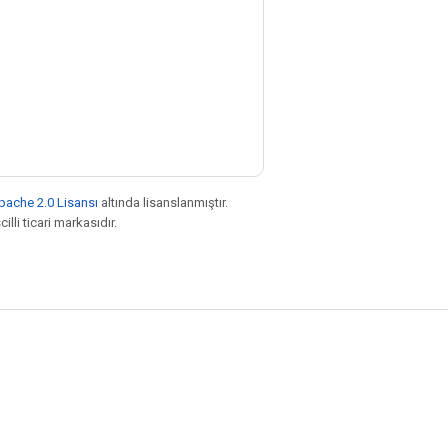
pache 2.0 Lisansı
altında lisanslanmıştır.
illi ticari markasıdır.