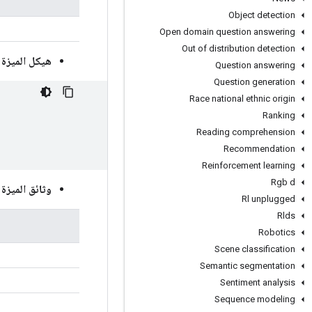
Object detection
Open domain question answering
Out of distribution detection
هيكل الميزة
:
Question answering
Question generation
Race national ethnic origin
Ranking
Reading comprehension
Recommendation
Reinforcement learning
Rgb d
وثائق الميزة
:
Rl unplugged
Rlds
Robotics
Scene classification
Semantic segmentation
Sentiment analysis
Sequence modeling