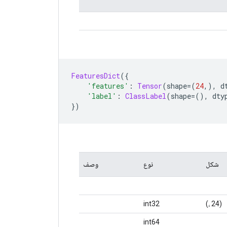
FeaturesDict
({
'features'
:
Tensor
(
shape
=(
24
,),
 d
'label'
:
ClassLabel
(
shape
=(),
 dty
})
شكل
نوع
وصف
int32
(24 ،)
int64