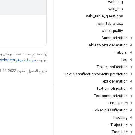
web
_
nlg
wiki
_
bio
wiki
_
table
_
questions
wiki
_
table
_
text
wine
_
quality
Summarization
Table to text generation
Tabular
إنّ محتوى هذه الصفحة مرخّص 
Text
مراجعة
سياسات موقع Google Developers‏
Text classification
تاريخ التعديل الأخير: 2022-11-23 (حسب التوقيت العالمي المتفَّق عليه)
Text classification toxicity prediction
Text generation
Text simplification
Text summarization
التواصل الاجتماعي
Time series
المدوّنة
Token classification
المنتدى
Tracking
Trajectory
GitHub
Translate