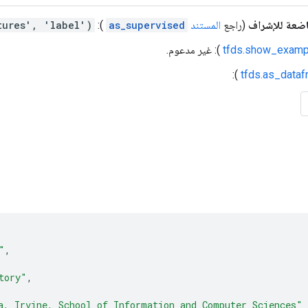
اضعة للإشراف
(راجع
المستند
as_supervised
):
('features', 'label')
tfds.show_examp
): غير مدعوم.
):
tfds.as_data
"
,
tory"
,
a, Irvine, School of Information and Computer Sciences"