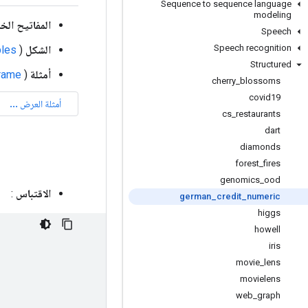
Sequence to sequence language
modeling
المفاتيح الخ
Speech
Speech recognition
الشكل
(
les
Structured
أمثلة
(
frame
cherry
_
blossoms
covid19
cs
_
restaurants
dart
diamonds
forest
_
fires
genomics
_
ood
الاقتباس
:
german
_
credit
_
numeric
higgs
howell
iris
movie
_
lens
movielens
web
_
graph