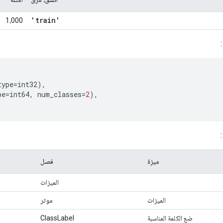
'train'
1،000
type
=
int32
),
pe
=
int64
,
 num_classes
=
2
),
ميزة
فصل
الميزات
الميزات
موتر
ضع الكلمة المناسبة
ClassLabel