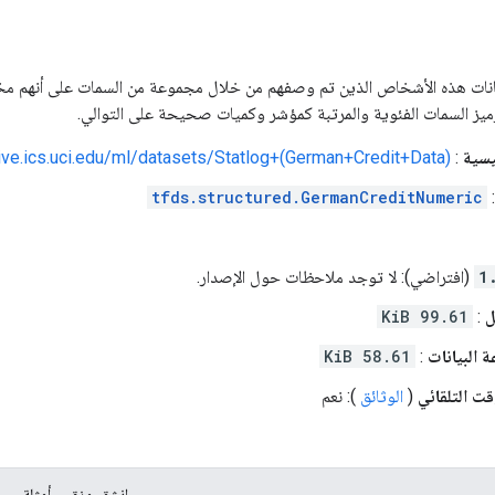
ات هذه الأشخاص الذين تم وصفهم من خلال مجموعة من السمات على أنهم مخاطر 
ميز السمات الفئوية والمرتبة كمؤشر وكميات صحيحة على التوالي.
يسية
:
hive.ics.uci.edu/ml/datasets/Statlog+(German+Credit+Data)
tfds.structured.GermanCreditNumeric
1
(افتراضي): لا توجد ملاحظات حول الإصدار.
ل
:
99.61 KiB
البيانات
:
58.61 KiB
قت التلقائي
(
الوثائق
): نعم
انشق، مزق
أمثلة