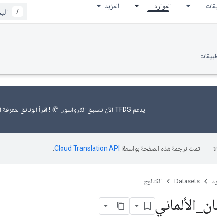
يقات
الموارد
المزيد
/
طبيقات
يدعم TFDS الآن
تنسيق الكرواسون 🥐
! اقرأ
الوثائق
لمعرفة ال
تمت ترجمة هذه الصفحة بواسطة
Cloud Translation API‏
.
رد
Datasets
الكتالوج
ان
_
الألماني