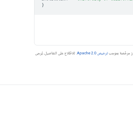
}
موز مرخّصة بموجب
ترخيص Apache 2.0‏
. للاطّلاع على التفاصيل، يُرجى