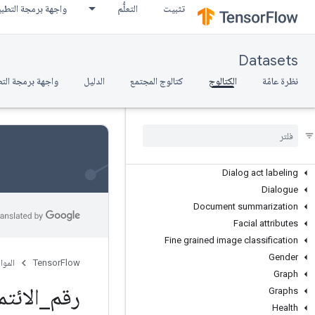
Audio
تثبيت
التعلُّم
واجهة برمجة التطب
Biology
Categorical
Common sense reasoning
Datasets
Computer science
نظرة عامّة
الكتالوج
كتالوج المجتمع
الدليل
واجهة برمجة الت
Conditional image generation
Coreference resolution
D4rl
Density estimation
Dependency parsing
Dialog act labeling
Dialogue
Document summarization
Facial attributes
Fine grained image classification
Gender
TensorFlow
الموا
Graph
رقم
_
الائتم
Graphs
Health