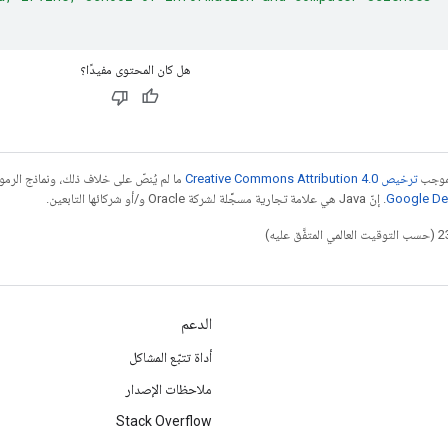
هل كان المحتوى مفيدًا؟
بموجب
ترخيص Creative Commons Attribution 4.0‏
ما لم يُنصّ على خلاف ذلك، ونماذج الر
. إنّ Java هي علامة تجارية مسجَّلة لشركة Oracle و/أو شركائها التابعين.
الدعم
أداة تتبّع المشاكل
ملاحظات الإصدار
Stack Overflow