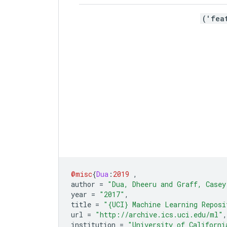
@misc
{
Dua
:
2019
,
author 
=
"Dua, Dheeru and Graff, Casey
year 
=
"2017"
,
title 
=
"{UCI} Machine Learning Reposi
url 
=
"http://archive.ics.uci.edu/ml"
,
institution 
=
"University of Californi