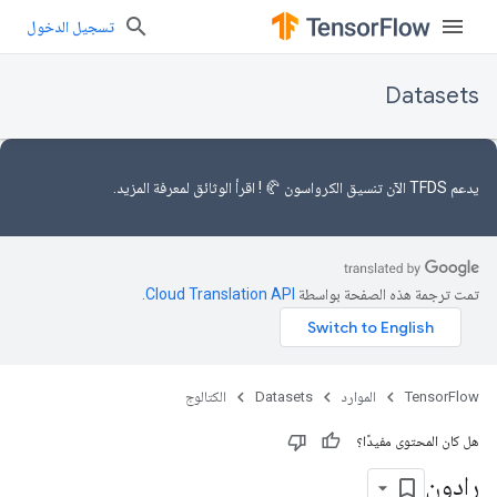
تسجيل الدخول
Datasets
يدعم TFDS الآن
تنسيق الكرواسون 🥐
! اقرأ
الوثائق
لمعرفة المزيد.
تمت ترجمة هذه الصفحة بواسطة
Cloud Translation API‏
.
TensorFlow
الموارد
Datasets
الكتالوج
هل كان المحتوى مفيدًا؟
رادون