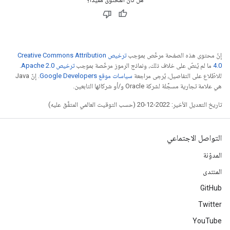
إنّ محتوى هذه الصفحة مرخّص بموجب
ترخيص Creative Commons Attribution
4.0‏
ما لم يُنصّ على خلاف ذلك، ونماذج الرموز مرخّصة بموجب
ترخيص Apache 2.0‏
.
للاطّلاع على التفاصيل، يُرجى مراجعة
سياسات موقع Google Developers‏
. إنّ Java
هي علامة تجارية مسجَّلة لشركة Oracle و/أو شركائها التابعين.
تاريخ التعديل الأخير: 2022-12-20 (حسب التوقيت العالمي المتفَّق عليه)
التواصل الاجتماعي
المدوّنة
المنتدى
GitHub
Twitter
YouTube