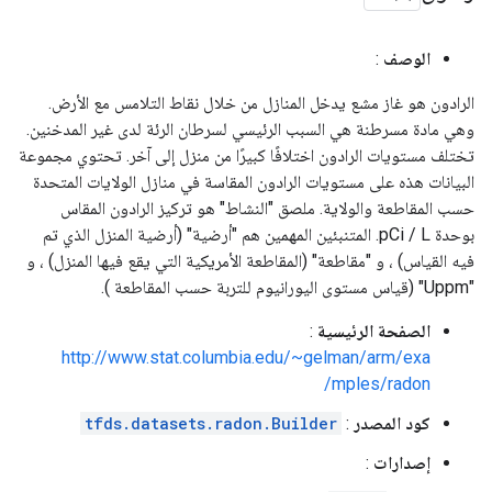
الوصف
:
الرادون هو غاز مشع يدخل المنازل من خلال نقاط التلامس مع الأرض.
وهي مادة مسرطنة هي السبب الرئيسي لسرطان الرئة لدى غير المدخنين.
تختلف مستويات الرادون اختلافًا كبيرًا من منزل إلى آخر. تحتوي مجموعة
البيانات هذه على مستويات الرادون المقاسة في منازل الولايات المتحدة
حسب المقاطعة والولاية. ملصق "النشاط" هو تركيز الرادون المقاس
بوحدة pCi / L. المتنبئين المهمين هم "أرضية" (أرضية المنزل الذي تم
فيه القياس) ، و "مقاطعة" (المقاطعة الأمريكية التي يقع فيها المنزل) ، و
"Uppm" (قياس مستوى اليورانيوم للتربة حسب المقاطعة ).
الصفحة الرئيسية
:
http://www.stat.columbia.edu/~gelman/arm/exa
mples/radon/
كود المصدر
:
tfds.datasets.radon.Builder
إصدارات
: