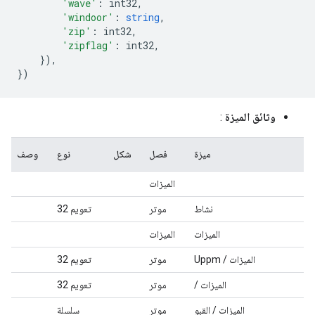
'wave'
:
 int32
,
'windoor'
:
string
,
'zip'
:
 int32
,
'zipflag'
:
 int32
,
}),
})
وثائق الميزة
:
ميزة
فصل
شكل
نوع
وصف
الميزات
نشاط
موتر
تعويم 32
الميزات
الميزات
الميزات / Uppm
موتر
تعويم 32
الميزات /
موتر
تعويم 32
الميزات / القبو
موتر
سلسلة