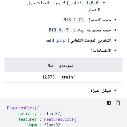
1.0.0
(افتراضي): لا توجد ملاحظات حول
الإصدار.
حجم التحميل
:
1.71 MiB
حجم مجموعة البيانات
:
9.15 MiB
التخزين المؤقت التلقائي
(
الوثائق
): نعم
الانقسامات
:
انشق، مزق
أمثلة
'train'
12،573
هيكل الميزة
:
FeaturesDict
({
'activity'
:
 float32
,
'features'
:
FeaturesDict
({
'Uppm'
:
 float32
,