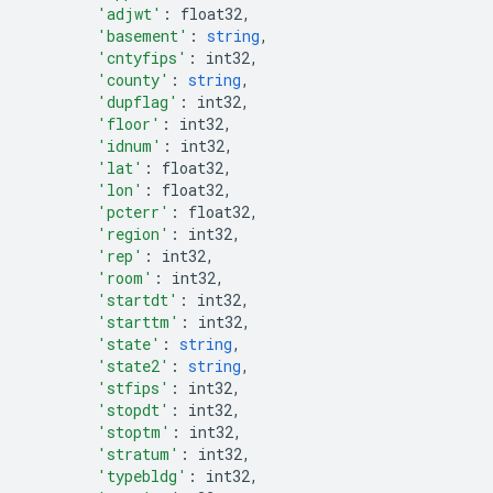
'adjwt'
:
 float32
,
'basement'
:
string
,
'cntyfips'
:
 int32
,
'county'
:
string
,
'dupflag'
:
 int32
,
'floor'
:
 int32
,
'idnum'
:
 int32
,
'lat'
:
 float32
,
'lon'
:
 float32
,
'pcterr'
:
 float32
,
'region'
:
 int32
,
'rep'
:
 int32
,
'room'
:
 int32
,
'startdt'
:
 int32
,
'starttm'
:
 int32
,
'state'
:
string
,
'state2'
:
string
,
'stfips'
:
 int32
,
'stopdt'
:
 int32
,
'stoptm'
:
 int32
,
'stratum'
:
 int32
,
'typebldg'
:
 int32
,