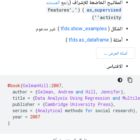
المفاتيح الخاضعة للإشراف
(راجع
المستند
('features',
):
as_supervised
'activity')
الشكل
(
tfds.show_examples
): غير مدعوم.
أمثلة
(
tfds.as_dataframe
):
الاقتباس
:
@book
{
GelmanHill
:
2007
,
  author 
=
{
Gelman
,
Andrew
and
Hill
,
Jennifer
},
  title 
=
{
Data
Analysis
Using
Regression
and
Multile
  publisher 
=
{
Cambridge
University
Press
},
  series 
=
{
Analytical
 methods 
for
 social research
},
  year 
=
2007
}
هل كان المحتوى مفيدًا؟