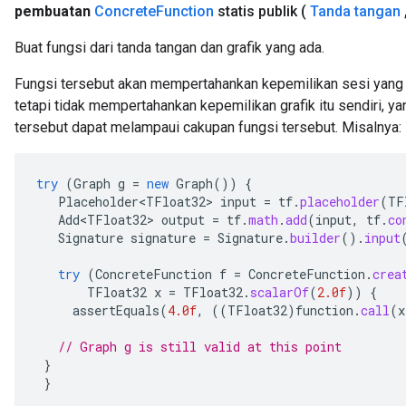
pembuatan
Concrete
Function
statis publik
(
Tanda tangan
Buat fungsi dari tanda tangan dan grafik yang ada.
Fungsi tersebut akan mempertahankan kepemilikan sesi yang d
tetapi tidak mempertahankan kepemilikan grafik itu sendiri, y
tersebut dapat melampaui cakupan fungsi tersebut. Misalnya:
try
(
Graph
g
=
new
Graph
())
{
Placeholder<TFloat32>
input
=
tf
.
placeholder
(
TF
Add<TFloat32>
output
=
tf
.
math
.
add
(
input
,
tf
.
co
Signature
signature
=
Signature
.
builder
().
input
try
(
ConcreteFunction
f
=
ConcreteFunction
.
crea
TFloat32
x
=
TFloat32
.
scalarOf
(
2.0f
))
{
assertEquals
(
4.0f
,
((
TFloat32
)
function
.
call
(
x
// Graph g is still valid at this point
}
}