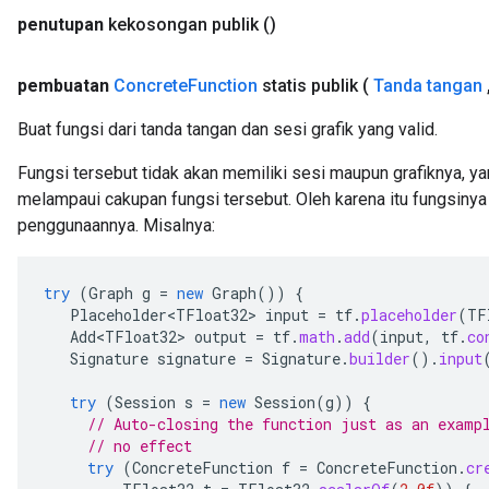
penutupan
kekosongan publik
()
pembuatan
Concrete
Function
statis publik
(
Tanda tangan
Buat fungsi dari tanda tangan dan sesi grafik yang valid.
Fungsi tersebut tidak akan memiliki sesi maupun grafiknya, y
melampaui cakupan fungsi tersebut. Oleh karena itu fungsinya 
penggunaannya. Misalnya:
try
(
Graph
g
=
new
Graph
())
{
Placeholder<TFloat32>
input
=
tf
.
placeholder
(
TF
Add<TFloat32>
output
=
tf
.
math
.
add
(
input
,
tf
.
co
Signature
signature
=
Signature
.
builder
().
input
try
(
Session
s
=
new
Session
(
g
))
{
// Auto-closing the function just as an examp
// no effect
try
(
ConcreteFunction
f
=
ConcreteFunction
.
cr