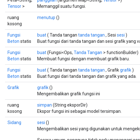
Peta<String,
panggilan
(argumen Map<String,
Tensor
>)
Tensor
>
Memanggil suatu fungsi.
ruang
menutup
()
kosong
Fungsi
buat
( Tanda tangan
tanda tangan
, Sesi
sesi
)
Beton
statis
Buat fungsi dari tanda tangan dan sesi grafik yang va
Fungsi
buat
(Fungsi<Ops,
Tanda Tangan
> functionBuilder)
Beton
statis
Membuat fungsi dengan membuat grafik baru.
Fungsi
buat
( Tanda tangan
tanda tangan
, Grafik
grafik
)
Beton
statis
Buat fungsi dari tanda tangan dan grafik yang ada.
Grafik
grafik
()
Mengembalikan grafik fungsi ini
r
ruang
simpan
(String eksporDir)
kosong
Ekspor fungsi ini sebagai model tersimpan.
Sidang
sesi
()
Mengembalikan sesi yang digunakan untuk mengekse