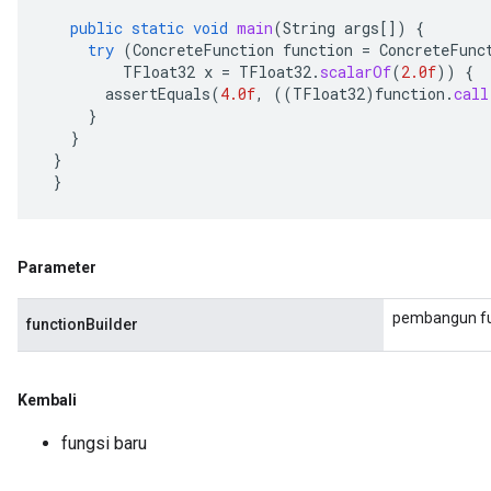
public
static
void
main
(
String
args
[]
)
{
try
(
ConcreteFunction
function
=
ConcreteFunc
TFloat32
x
=
TFloat32
.
scalarOf
(
2.0f
))
{
assertEquals
(
4.0f
,
((
TFloat32
)
function
.
call
}
}
}
}
Parameter
pembangun fu
functionBuilder
Kembali
fungsi baru