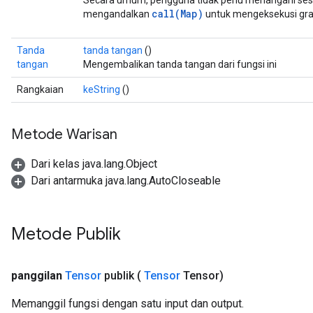
Secara umum, pengguna tidak perlu menangani sesi
call(Map)
mengandalkan
untuk mengeksekusi graf
Tanda
tanda tangan
()
tangan
Mengembalikan tanda tangan dari fungsi ini
Rangkaian
keString
()
Metode Warisan
Dari kelas java.lang.Object
Dari antarmuka java.lang.AutoCloseable
Metode Publik
panggilan
Tensor
publik
(
Tensor
Tensor)
Memanggil fungsi dengan satu input dan output.