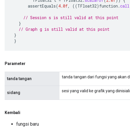
TFloat32
t
=
TFloat32
.
scalarOf
(
2.0f
))
{
assertEquals
(
4.0f
,
((
TFloat32
)
function
.
call
// Session s is still valid at this point
}
// Graph g is still valid at this point
}
}
Parameter
tanda tangan dari fungsi yang akan d
tanda tangan
sesi yang valid ke grafik yang diinisial
sidang
Kembali
fungsi baru