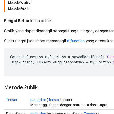
Metode Warisan
Metode Publik
Fungsi Beton
kelas publik
Grafik yang dapat dipanggil sebagai fungsi tunggal, dengan t
Suatu fungsi juga dapat memanggil
tf.function
yang ditentuka
ConcreteFunction
myFunction
=
savedModelBundle
.
fun
Map<String
,
Tensor
>
outputTensorMap
=
myFunction
.
Metode Publik
ions
Tensor
panggilan
(
tensor
tensor)
Memanggil fungsi dengan satu input dan output.