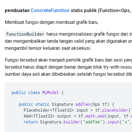
pembuatan
Concrete
Function
statis publik
(Function<Ops
,
Membuat fungsi dengan membuat grafik baru.
functionBuilder
harus menginisialisasi grafik fungsi dari 
dan mengembalikan tanda tangan valid yang akan digunakan 
mengambil tensor keluaran saat eksekusi.
Fungsi tersebut akan menjadi pemilik grafik baru dan sesi yang
tersebut harus diapit dengan benar dengan blok try-with-re
sumber daya asli akan dibebaskan setelah fungsi tersebut dib
public
class
MyModel
{
public
static
Signature
addTwo
(
Ops
tf
)
{
Placeholder<TFloat32>
input
=
tf
.
placeholder
(
Add<TFloat32>
output
=
tf
.
math
.
add
(
input
,
tf
.
return
Signature
.
builder
(
"addTwo"
).
input
(
"x"
,