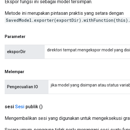
Ekspor fungsi ini sebagai model tersimpan.
Metode ini merupakan pintasan praktis yang setara dengan
SavedModel.exporter(exportDir).withFunction(this)
Parameter
direktori tempat mengekspor model yang di
eksporDir
Melempar
jika model yang disimpan atau status variabe
Pengecualian IO
sesi
Sesi
publik
()
Mengembalikan sesi yang digunakan untuk mengeksekusi grafi
Secara umum, pengguna tidak perlu menangani sesi suatu fu