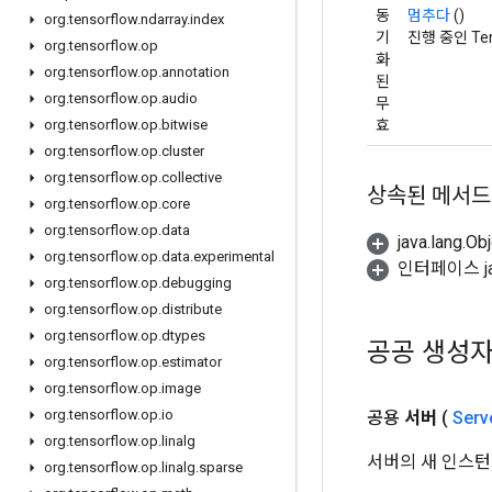
동
멈추다
()
org
.
tensorflow
.
ndarray
.
index
기
진행 중인 Te
org
.
tensorflow
.
op
화
org
.
tensorflow
.
op
.
annotation
된
org
.
tensorflow
.
op
.
audio
무
효
org
.
tensorflow
.
op
.
bitwise
org
.
tensorflow
.
op
.
cluster
org
.
tensorflow
.
op
.
collective
상속된 메서드
org
.
tensorflow
.
op
.
core
org
.
tensorflow
.
op
.
data
java.lang.
org
.
tensorflow
.
op
.
data
.
experimental
인터페이스 jav
org
.
tensorflow
.
op
.
debugging
org
.
tensorflow
.
op
.
distribute
org
.
tensorflow
.
op
.
dtypes
공공 생성
org
.
tensorflow
.
op
.
estimator
org
.
tensorflow
.
op
.
image
org
.
tensorflow
.
op
.
io
공용
서버
(
Serv
org
.
tensorflow
.
op
.
linalg
서버의 새 인스턴
org
.
tensorflow
.
op
.
linalg
.
sparse