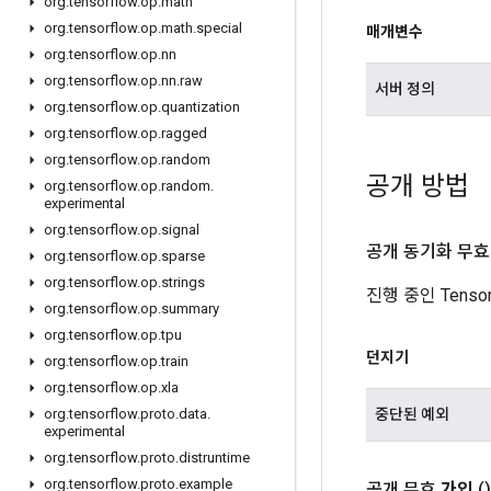
org
.
tensorflow
.
op
.
math
org
.
tensorflow
.
op
.
math
.
special
매개변수
org
.
tensorflow
.
op
.
nn
org
.
tensorflow
.
op
.
nn
.
raw
서버 정의
org
.
tensorflow
.
op
.
quantization
org
.
tensorflow
.
op
.
ragged
org
.
tensorflow
.
op
.
random
공개 방법
org
.
tensorflow
.
op
.
random
.
experimental
org
.
tensorflow
.
op
.
signal
공개 동기화 무효
org
.
tensorflow
.
op
.
sparse
org
.
tensorflow
.
op
.
strings
진행 중인 Tens
org
.
tensorflow
.
op
.
summary
org
.
tensorflow
.
op
.
tpu
던지기
org
.
tensorflow
.
op
.
train
org
.
tensorflow
.
op
.
xla
중단된 예외
org
.
tensorflow
.
proto
.
data
.
experimental
org
.
tensorflow
.
proto
.
distruntime
org
.
tensorflow
.
proto
.
example
공개 무효
가입
()