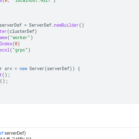
s
(
0
,
"localhost:4321"
)
;
serverDef
=
ServerDef
.
newBuilder
()
ter
(
clusterDef
)
ame
(
"worker"
)
Index
(
0
)
ocol
(
"grpc"
)
r
srv
=
new
Server
(
serverDef
))
{
t
();
();
ef
serverDef)