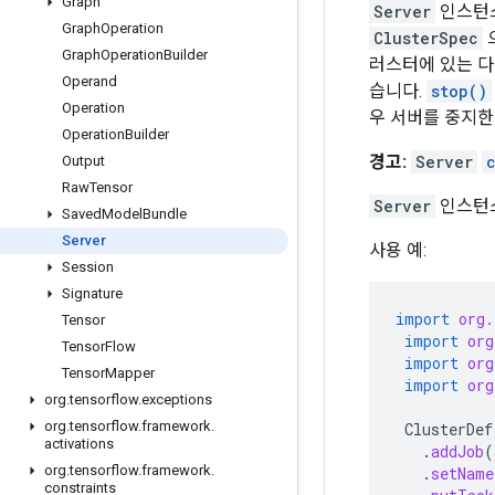
Graph
Server
인스턴스
Graph
Operation
ClusterSpec
Graph
Operation
Builder
러스터에 있는 다
Operand
습니다.
stop()
Operation
우 서버를 중지한
Operation
Builder
경고:
Server
Output
Raw
Tensor
Server
인스턴스
Saved
Model
Bundle
Server
사용 예:
Session
Signature
import
org.
Tensor
import
org
Tensor
Flow
import
org
Tensor
Mapper
import
org
org
.
tensorflow
.
exceptions
org
.
tensorflow
.
framework
.
ClusterDef
activations
.
addJob
(
org
.
tensorflow
.
framework
.
.
setName
constraints