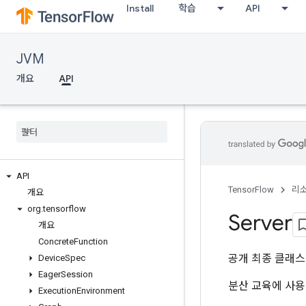
Install
학습
API
JVM
개요
API
API
TensorFlow
리
개요
org
.
tensorflow
Server
개요
Concrete
Function
공개 최종 클래
Device
Spec
Eager
Session
분산 교육에 사용하기
Execution
Environment