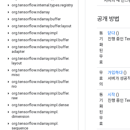
서버의 새 인스
org
.
tensorflow
.
internal
.
types
.
registry
org
.
tensorflow
.
ndarray
공개 방법
org
.
tensorflow
.
ndarray
.
buffer
org
.
tensorflow
.
ndarray
.
buffer
.
layout
동
닫다
()
org
.
tensorflow
.
ndarray
.
impl
기
진행 중인 Te
org
.
tensorflow
.
ndarray
.
impl
.
buffer
화
org
.
tensorflow
.
ndarray
.
impl
.
buffer
.
된
adapter
무
org
.
tensorflow
.
ndarray
.
impl
.
buffer
.
효
layout
org
.
tensorflow
.
ndarray
.
impl
.
buffer
.
무
가입하다
()
misc
효
서버가 성공적
org
.
tensorflow
.
ndarray
.
impl
.
buffer
.
의
nio
org
.
tensorflow
.
ndarray
.
impl
.
buffer
.
동
시작
()
raw
기
진행 중인 Te
org
.
tensorflow
.
ndarray
.
impl
.
dense
화
된
org
.
tensorflow
.
ndarray
.
impl
.
dimension
무
효
org
.
tensorflow
.
ndarray
.
impl
.
sequence