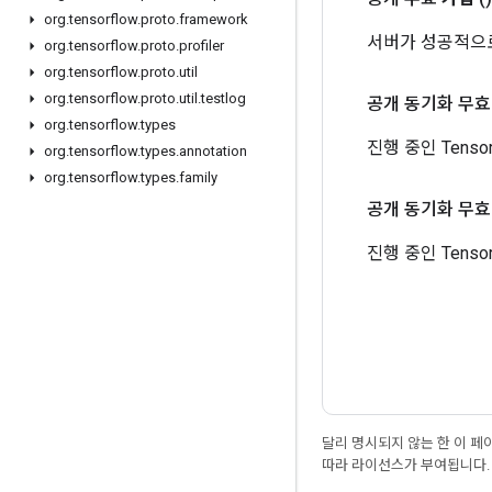
org
.
tensorflow
.
proto
.
framework
서버가 성공적으로
org
.
tensorflow
.
proto
.
profiler
org
.
tensorflow
.
proto
.
util
org
.
tensorflow
.
proto
.
util
.
testlog
공개 동기화 무효
org
.
tensorflow
.
types
진행 중인 Tens
org
.
tensorflow
.
types
.
annotation
org
.
tensorflow
.
types
.
family
공개 동기화 무효
진행 중인 Tens
달리 명시되지 않는 한 이 
따라 라이선스가 부여됩니다.