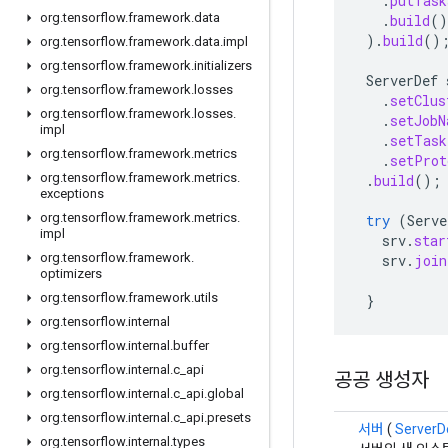
.
putTask
org
.
tensorflow
.
framework
.
data
.
build
()
).
build
()
org
.
tensorflow
.
framework
.
data
.
impl
org
.
tensorflow
.
framework
.
initializers
ServerDef
org
.
tensorflow
.
framework
.
losses
.
setClus
org
.
tensorflow
.
framework
.
losses
.
.
setJobN
impl
.
setTask
org
.
tensorflow
.
framework
.
metrics
.
setProt
org
.
tensorflow
.
framework
.
metrics
.
.
build
();
exceptions
org
.
tensorflow
.
framework
.
metrics
.
try
(
Serve
impl
srv
.
star
org
.
tensorflow
.
framework
.
srv
.
join
optimizers
org
.
tensorflow
.
framework
.
utils
}
org
.
tensorflow
.
internal
org
.
tensorflow
.
internal
.
buffer
org
.
tensorflow
.
internal
.
c
_
api
공공 생성자
org
.
tensorflow
.
internal
.
c
_
api
.
global
org
.
tensorflow
.
internal
.
c
_
api
.
presets
서버
(
ServerD
org
.
tensorflow
.
internal
.
types