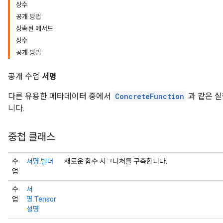
상수
공개 방법
상속된 메서드
상수
공개 방법
공개 수업
서명
다른 유용한 메타데이터 중에서
ConcreteFunction
과 같은 실
니다.
중첩 클래스
수
서명.빌더
새로운 함수 시그니처를 구축합니다.
업
수
서
업
명.Tensor
설명