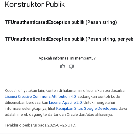
Konstruktor Publik
r
TFUnauthenticated
Exception
publik
(Pesan string)
TFUnauthenticated
Exception
publik
(Pesan string
,
penyeba
Apakah informasi ini membantu?
Kecuali dinyatakan lain, konten di halaman ini dilisensikan berdasarkan
Lisensi Creative Commons Attribution 4.0
, sedangkan contoh kode
dilisensikan berdasarkan
Lisensi Apache 2.0
. Untuk mengetahui
informasi selengkapnya, lihat
Kebijakan Situs Google Developers
. Java
adalah merek dagang terdaftar dari Oracle dan/atau afiliasinya.
Terakhir diperbarui pada 2025-07-25 UTC.