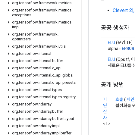
org
.
tensorflow
.
framework
.
metrics
Clevert
org
.
tensorflow
.
framework
.
metrics
.
exceptions
org
.
tensorflow
.
framework
.
metrics
.
공공 생성자
impl
org
.
tensorflow
.
framework
.
optimizers
ELU
(운영 TF)
org
.
tensorflow
.
framework
.
utils
ERROR
alpha=
org
.
tensorflow
.
internal
ELU
(Ops tf,
org
.
tensorflow
.
internal
.
buffer
새로운 ELU를 
org
.
tensorflow
.
internal
.
c
_
api
org
.
tensorflow
.
internal
.
c
_
api
.
global
org
.
tensorflow
.
internal
.
c
_
api
.
presets
공개 방법
org
.
tensorflow
.
internal
.
types
org
.
tensorflow
.
internal
.
types
.
registry
피
호출
(
피연
org
.
tensorflow
.
ndarray
연
활성화를 위
산
org
.
tensorflow
.
ndarray
.
buffer
자
org
.
tensorflow
.
ndarray
.
buffer
.
layout
<T>
org
.
tensorflow
.
ndarray
.
impl
org
.
tensorflow
.
ndarray
.
impl
.
buffer