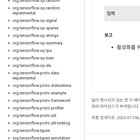
org
.
tensorflow
.
op
.
random
org
.
tensorflow
.
op
.
random
.
experimental
입력
org
.
tensorflow
.
op
.
signal
org
.
tensorflow
.
op
.
sparse
보고
org
.
tensorflow
.
op
.
strings
org
.
tensorflow
.
op
.
summary
활성화를 
org
.
tensorflow
.
op
.
tpu
org
.
tensorflow
.
op
.
train
org
.
tensorflow
.
op
.
xla
org
.
tensorflow
.
proto
.
data
.
experimental
org
.
tensorflow
.
proto
.
distruntime
org
.
tensorflow
.
proto
.
example
달리 명시되지 않는 한 이 
org
.
tensorflow
.
proto
.
framework
따라 라이선스가 부여됩니다.
org
.
tensorflow
.
proto
.
profiler
org
.
tensorflow
.
proto
.
util
최종 업데이트: 2025-07-25(
org
.
tensorflow
.
proto
.
util
.
testlog
org
.
tensorflow
.
types
org
.
tensorflow
.
types
.
annotation