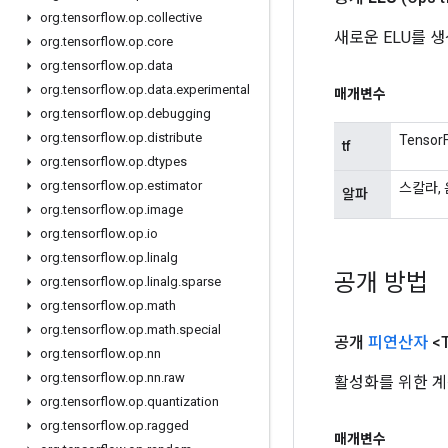
org
.
tensorflow
.
op
.
collective
새로운 ELU를 
org
.
tensorflow
.
op
.
core
org
.
tensorflow
.
op
.
data
org
.
tensorflow
.
op
.
data
.
experimental
매개변수
org
.
tensorflow
.
op
.
debugging
org
.
tensorflow
.
op
.
distribute
Tensor
tf
org
.
tensorflow
.
op
.
dtypes
org
.
tensorflow
.
op
.
estimator
스칼라, 
알파
org
.
tensorflow
.
op
.
image
org
.
tensorflow
.
op
.
io
org
.
tensorflow
.
op
.
linalg
공개 방법
org
.
tensorflow
.
op
.
linalg
.
sparse
org
.
tensorflow
.
op
.
math
org
.
tensorflow
.
op
.
math
.
special
공개
피연산자
<
org
.
tensorflow
.
op
.
nn
org
.
tensorflow
.
op
.
nn
.
raw
활성화를 위한 계
org
.
tensorflow
.
op
.
quantization
org
.
tensorflow
.
op
.
ragged
매개변수