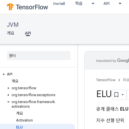
Install
학습
API
JVM
개요
API
API
TensorFlow
리
개요
org
.
tensorflow
ELU
org
.
tensorflow
.
exceptions
org
.
tensorflow
.
framework
.
activations
공개 클래스
ELU
개요
지수 선형 단위.
Activation
ELU