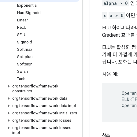
alpha > 0
인 
Exponential
Hard
Sigmoid
x
x > 0
이면 
Linear
ELU 하이퍼파
Re
LU
Gradient 효과
SELU
Sigmoid
ELU는 활성화 
Softmax
기에 더 가깝게 
Softplus
됩니다. 포화는 
Softsign
Swish
사용 예:
Tanh
org
.
tensorflow
.
framework
.
constraints
     Operan
org
.
tensorflow
.
framework
.
data
     ELU<TF
     Operan
org
.
tensorflow
.
framework
.
data
.
impl
org
.
tensorflow
.
framework
.
initializers
org
.
tensorflow
.
framework
.
losses
org
.
tensorflow
.
framework
.
losses
.
impl
참조