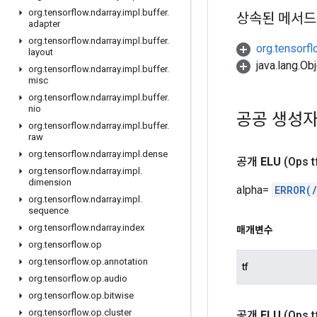
org
.
tensorflow
.
ndarray
.
impl
.
buffer
.
상속된 메서드
adapter
org
.
tensorflow
.
ndarray
.
impl
.
buffer
.
org.tensorfl
layout
java.lang.
org
.
tensorflow
.
ndarray
.
impl
.
buffer
.
misc
org
.
tensorflow
.
ndarray
.
impl
.
buffer
.
nio
공공 생성
org
.
tensorflow
.
ndarray
.
impl
.
buffer
.
raw
org
.
tensorflow
.
ndarray
.
impl
.
dense
공개
ELU
(Ops t
org
.
tensorflow
.
ndarray
.
impl
.
dimension
alpha=
ERROR(
org
.
tensorflow
.
ndarray
.
impl
.
sequence
org
.
tensorflow
.
ndarray
.
index
매개변수
org
.
tensorflow
.
op
org
.
tensorflow
.
op
.
annotation
tf
org
.
tensorflow
.
op
.
audio
org
.
tensorflow
.
op
.
bitwise
org
.
tensorflow
.
op
.
cluster
공개
ELU
(Ops t