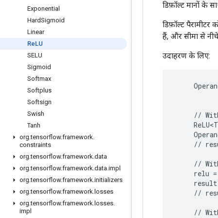
डिफ़ॉल्ट मानों के
Exponential
Hard
Sigmoid
डिफ़ॉल्ट पैरामीटर
Linear
हैं, और सीमा से नी
Re
LU
उदाहरण के लिए:
SELU
Sigmoid
Softmax
     Operan
Softplus
           
Softsign
Swish
     // Wit
     ReLU<T
Tanh
     Operan
org
.
tensorflow
.
framework
.
     // res
constraints
org
.
tensorflow
.
framework
.
data
     // Wit
org
.
tensorflow
.
framework
.
data
.
impl
     relu =
org
.
tensorflow
.
framework
.
initializers
     result
org
.
tensorflow
.
framework
.
losses
     // res
org
.
tensorflow
.
framework
.
losses
.
impl
     // Wit