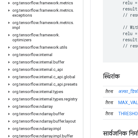
     relu =
org
.
tensorflow
.
framework
.
metrics
     result
org
.
tensorflow
.
framework
.
metrics
.
     // res
exceptions
org
.
tensorflow
.
framework
.
metrics
.
     // Wit
impl
     relu =
org
.
tensorflow
.
framework
.
     result
optimizers
     // res
org
.
tensorflow
.
framework
.
utils
org
.
tensorflow
.
internal
org
.
tensorflow
.
internal
.
buffer
org
.
tensorflow
.
internal
.
c
_
api
स्थिरांक
org
.
tensorflow
.
internal
.
c
_
api
.
global
org
.
tensorflow
.
internal
.
c
_
api
.
presets
तैरना
अल्फा_डिफॉ
org
.
tensorflow
.
internal
.
types
org
.
tensorflow
.
internal
.
types
.
registry
तैरना
MAX_VAL
org
.
tensorflow
.
ndarray
तैरना
THRESHO
org
.
tensorflow
.
ndarray
.
buffer
org
.
tensorflow
.
ndarray
.
buffer
.
layout
org
.
tensorflow
.
ndarray
.
impl
सार्वजनिक निर्
org
.
tensorflow
.
ndarray
.
impl
.
buffer