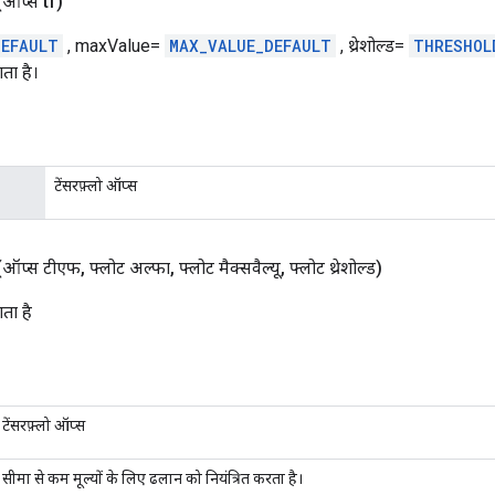
(ऑप्स tf)
DEFAULT
, maxValue=
MAX_VALUE_DEFAULT
, थ्रेशोल्ड=
THRESHOL
ा है।
टेंसरफ़्लो ऑप्स
(ऑप्स टीएफ
,
फ्लोट अल्फा
,
फ्लोट मैक्सवैल्यू
,
फ्लोट थ्रेशोल्ड)
ता है
टेंसरफ़्लो ऑप्स
सीमा से कम मूल्यों के लिए ढलान को नियंत्रित करता है।