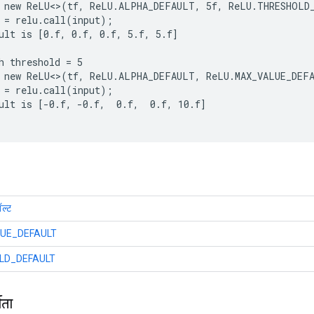
 new ReLU<>(tf, ReLU.ALPHA_DEFAULT, 5f, ReLU.THRESHOLD_
 = relu.call(input);

ult is [0.f, 0.f, 0.f, 5.f, 5.f]

h threshold = 5

 new ReLU<>(tf, ReLU.ALPHA_DEFAULT, ReLU.MAX_VALUE_DEFA
 = relu.call(input);

ult is [-0.f, -0.f,  0.f,  0.f, 10.f]

ल्ट
UE_DEFAULT
LD_DEFAULT
माता