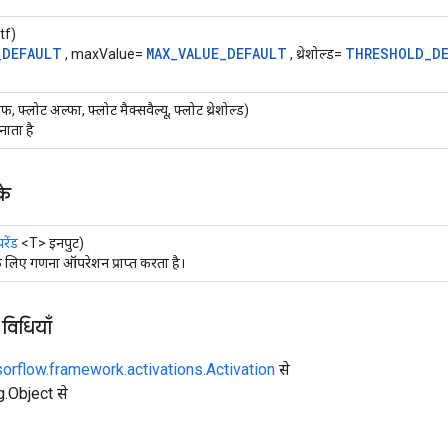
tf)
_DEFAULT
MAX_VALUE_DEFAULT
THRESHOLD_D
, maxValue=
, थ्रेशोल्ड=
 फ्लोट अल्फा, फ्लोट मैक्सवैल्यू, फ्लोट थ्रेशोल्ड)
ाता है
के
ेंड
<T> इनपुट)
े लिए गणना ऑपरेशन प्राप्त करता है।
 विधियाँ
sorflow.framework.activations.Activation
से
ng.Object से