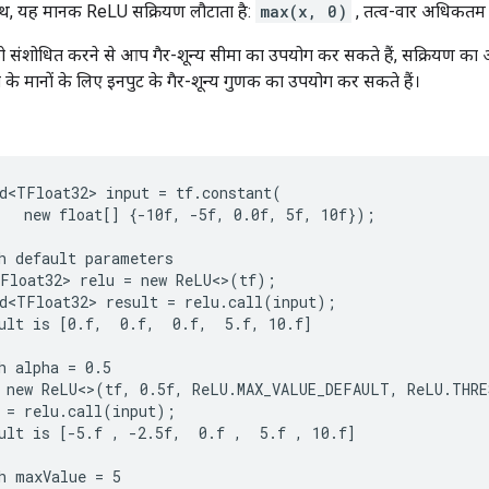
 साथ, यह मानक ReLU सक्रियण लौटाता है:
max(x, 0)
, तत्व-वार अधिकतम 
 को संशोधित करने से आप गैर-शून्य सीमा का उपयोग कर सकते हैं, सक्रियण
चे के मानों के लिए इनपुट के गैर-शून्य गुणक का उपयोग कर सकते हैं।
d<TFloat32> input = tf.constant(

   new float[] {-10f, -5f, 0.0f, 5f, 10f});

h default parameters

Float32> relu = new ReLU<>(tf);

d<TFloat32> result = relu.call(input);

ult is [0.f,  0.f,  0.f,  5.f, 10.f]

h alpha = 0.5

 new ReLU<>(tf, 0.5f, ReLU.MAX_VALUE_DEFAULT, ReLU.THRE
 = relu.call(input);

ult is [-5.f , -2.5f,  0.f ,  5.f , 10.f]

h maxValue = 5
