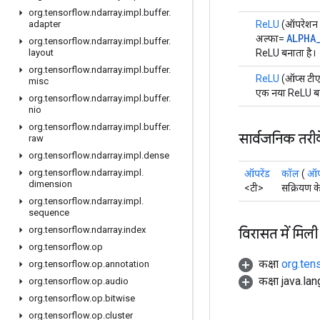
org
.
tensorflow
.
ndarray
.
impl
.
buffer
.
ReLU
(ऑपरेशन 
adapter
ALPHA
अल्फा=
org
.
tensorflow
.
ndarray
.
impl
.
buffer
.
ReLU बनाता है।
layout
org
.
tensorflow
.
ndarray
.
impl
.
buffer
.
ReLU
(ऑप्स टीएफ,
misc
एक नया ReLU बन
org
.
tensorflow
.
ndarray
.
impl
.
buffer
.
nio
org
.
tensorflow
.
ndarray
.
impl
.
buffer
.
सार्वजनिक तरी
raw
org
.
tensorflow
.
ndarray
.
impl
.
dense
org
.
tensorflow
.
ndarray
.
impl
.
ऑपरेंड
कॉल
(
ऑपर
dimension
<टी>
सक्रियण क
org
.
tensorflow
.
ndarray
.
impl
.
sequence
org
.
tensorflow
.
ndarray
.
index
विरासत में मिली
org
.
tensorflow
.
op
कक्षा
org.ten
org
.
tensorflow
.
op
.
annotation
कक्षा java.la
org
.
tensorflow
.
op
.
audio
org
.
tensorflow
.
op
.
bitwise
org
.
tensorflow
.
op
.
cluster