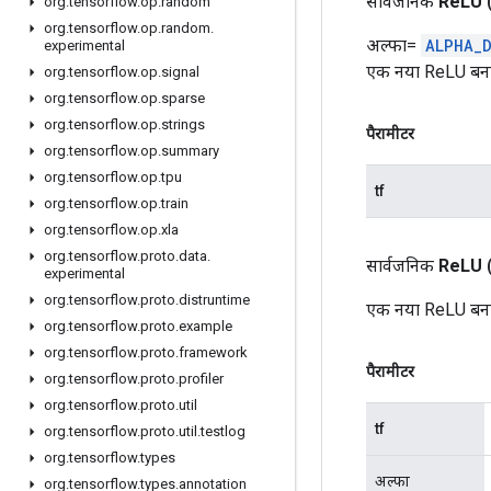
सार्वजनिक
Re
LU
org
.
tensorflow
.
op
.
random
org
.
tensorflow
.
op
.
random
.
अल्फा=
ALPHA_
experimental
एक नया ReLU बनात
org
.
tensorflow
.
op
.
signal
org
.
tensorflow
.
op
.
sparse
org
.
tensorflow
.
op
.
strings
पैरामीटर
org
.
tensorflow
.
op
.
summary
org
.
tensorflow
.
op
.
tpu
tf
org
.
tensorflow
.
op
.
train
org
.
tensorflow
.
op
.
xla
org
.
tensorflow
.
proto
.
data
.
सार्वजनिक
Re
LU
experimental
org
.
tensorflow
.
proto
.
distruntime
एक नया ReLU बना
org
.
tensorflow
.
proto
.
example
org
.
tensorflow
.
proto
.
framework
पैरामीटर
org
.
tensorflow
.
proto
.
profiler
org
.
tensorflow
.
proto
.
util
tf
org
.
tensorflow
.
proto
.
util
.
testlog
org
.
tensorflow
.
types
अल्फा
org
.
tensorflow
.
types
.
annotation