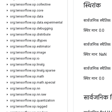
स्थिरांक
org
.
tensorflow
.
op
.
collective
org
.
tensorflow
.
op
.
core
org
.
tensorflow
.
op
.
data
सार्वजनिक स्थैतिक 
org
.
tensorflow
.
op
.
data
.
experimental
org
.
tensorflow
.
op
.
debugging
स्थिर मान:
0.0
org
.
tensorflow
.
op
.
distribute
org
.
tensorflow
.
op
.
dtypes
सार्वजनिक स्थैतिक 
org
.
tensorflow
.
op
.
estimator
org
.
tensorflow
.
op
.
image
स्थिर मान:
NaN
org
.
tensorflow
.
op
.
io
org
.
tensorflow
.
op
.
linalg
सार्वजनिक स्थैतिक 
org
.
tensorflow
.
op
.
linalg
.
sparse
org
.
tensorflow
.
op
.
math
स्थिर मान:
0.0
org
.
tensorflow
.
op
.
math
.
special
org
.
tensorflow
.
op
.
nn
org
.
tensorflow
.
op
.
nn
.
raw
सार्वजनिक न
org
.
tensorflow
.
op
.
quantization
org
.
tensorflow
.
op
.
ragged