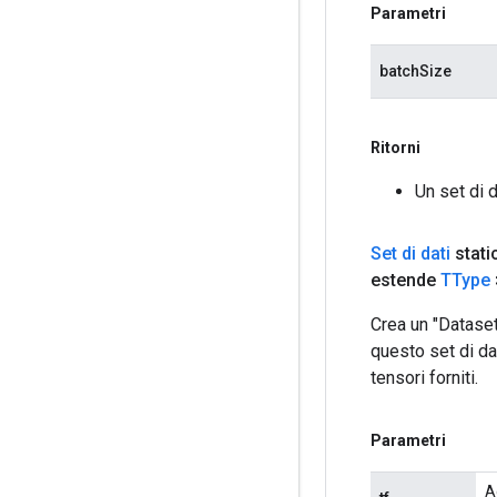
Parametri
batchSize
Ritorni
Un set di d
Set di dati
static
estende
TType
Crea un "Dataset
questo set di da
tensori forniti.
Parametri
A