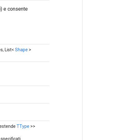
i) e consente
s, List<
Shape
>
? estende
TType
>>
specificati.