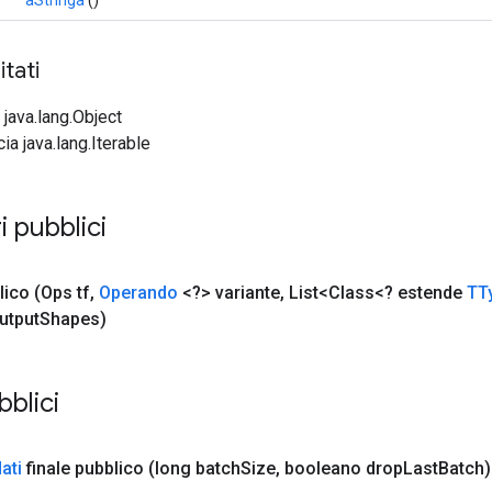
tati
 java.lang.Object
cia java.lang.Iterable
i pubblici
lico
(Ops tf
,
Operando
<?> variante
,
List<Class<? estende
TT
utput
Shapes)
bblici
dati
finale pubblico
(long batch
Size
,
booleano drop
Last
Batch)