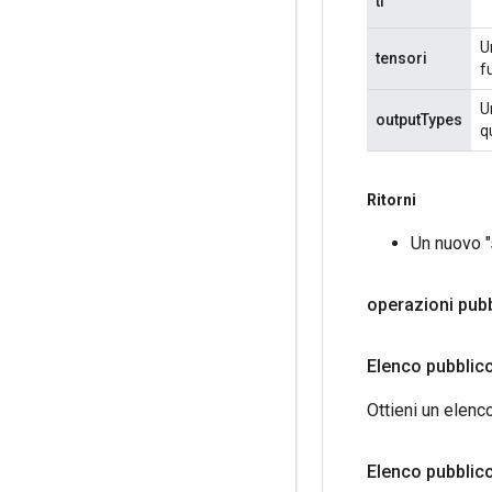
tf
U
tensori
f
U
outputTypes
q
Ritorni
Un nuovo "s
operazioni pub
Elenco pubblic
Ottieni un elenc
Elenco pubbli