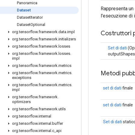
Panoramica
Rappresenta un 
Dataset
l'esecuzione di 
Dataset
Iterator
Dataset
Optional
Costruttori 
org
.
tensorflow
.
framework
.
data
.
impl
org
.
tensorflow
.
framework
.
initializers
org
.
tensorflow
.
framework
.
losses
Set di dati
(Ops
org
.
tensorflow
.
framework
.
losses
.
outputShapes
impl
org
.
tensorflow
.
framework
.
metrics
Metodi pubbl
org
.
tensorflow
.
framework
.
metrics
.
exceptions
org
.
tensorflow
.
framework
.
metrics
.
set di dati
finale
impl
org
.
tensorflow
.
framework
.
optimizers
set di dati
finale
org
.
tensorflow
.
framework
.
utils
org
.
tensorflow
.
internal
Set di dati
static
org
.
tensorflow
.
internal
.
buffer
org
.
tensorflow
.
internal
.
c
_
api