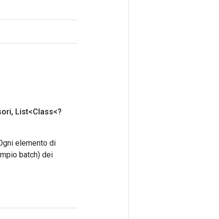
ori
,
List<Class<?
 Ogni elemento di
empio batch) dei