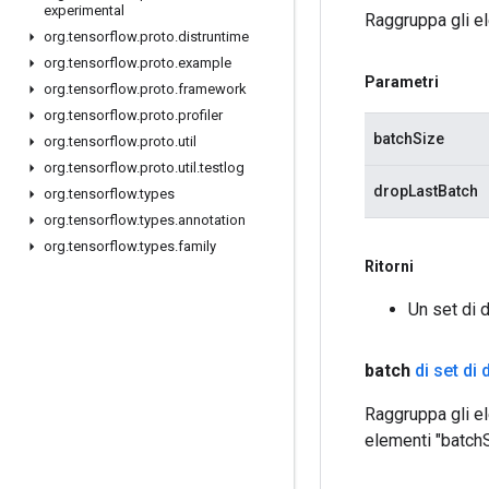
experimental
Raggruppa gli el
org
.
tensorflow
.
proto
.
distruntime
org
.
tensorflow
.
proto
.
example
Parametri
org
.
tensorflow
.
proto
.
framework
org
.
tensorflow
.
proto
.
profiler
batchSize
org
.
tensorflow
.
proto
.
util
org
.
tensorflow
.
proto
.
util
.
testlog
dropLastBatch
org
.
tensorflow
.
types
org
.
tensorflow
.
types
.
annotation
org
.
tensorflow
.
types
.
family
Ritorni
Un set di d
batch
di set di 
Raggruppa gli el
elementi "batchS