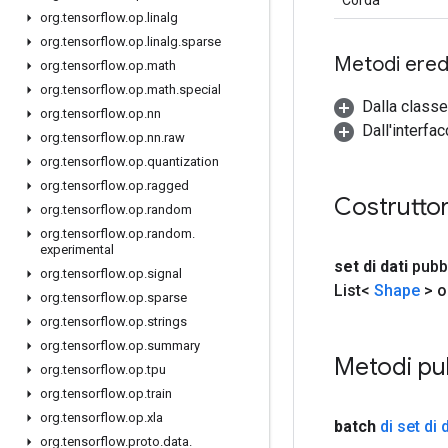
org
.
tensorflow
.
op
.
linalg
org
.
tensorflow
.
op
.
linalg
.
sparse
Metodi eredi
org
.
tensorflow
.
op
.
math
org
.
tensorflow
.
op
.
math
.
special
Dalla classe
org
.
tensorflow
.
op
.
nn
Dall'interfac
org
.
tensorflow
.
op
.
nn
.
raw
org
.
tensorflow
.
op
.
quantization
org
.
tensorflow
.
op
.
ragged
Costruttor
org
.
tensorflow
.
op
.
random
org
.
tensorflow
.
op
.
random
.
experimental
set di dati
pubb
org
.
tensorflow
.
op
.
signal
List<
Shape
> o
org
.
tensorflow
.
op
.
sparse
org
.
tensorflow
.
op
.
strings
org
.
tensorflow
.
op
.
summary
Metodi pu
org
.
tensorflow
.
op
.
tpu
org
.
tensorflow
.
op
.
train
org
.
tensorflow
.
op
.
xla
batch
di set di 
org
.
tensorflow
.
proto
.
data
.