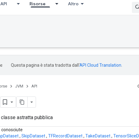
API
Risorse
Altro
Questa pagina è stata tradotta dall'
API Cloud Translation
.
orse
JVM
API
 classe astratta pubblica
e conosciute
pDataset
,
SkipDataset
,
TFRecordDataset
,
TakeDataset
,
TensorSliceD