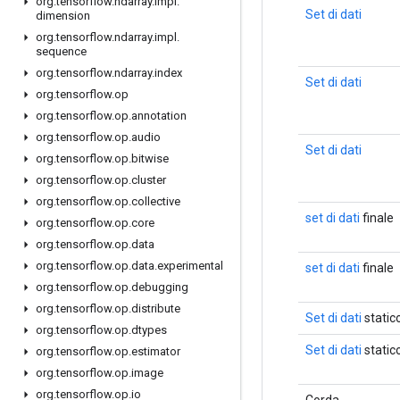
org
.
tensorflow
.
ndarray
.
impl
.
Set di dati
dimension
org
.
tensorflow
.
ndarray
.
impl
.
sequence
org
.
tensorflow
.
ndarray
.
index
Set di dati
org
.
tensorflow
.
op
org
.
tensorflow
.
op
.
annotation
org
.
tensorflow
.
op
.
audio
Set di dati
org
.
tensorflow
.
op
.
bitwise
org
.
tensorflow
.
op
.
cluster
org
.
tensorflow
.
op
.
collective
set di dati
finale
org
.
tensorflow
.
op
.
core
org
.
tensorflow
.
op
.
data
org
.
tensorflow
.
op
.
data
.
experimental
set di dati
finale
org
.
tensorflow
.
op
.
debugging
org
.
tensorflow
.
op
.
distribute
Set di dati
static
org
.
tensorflow
.
op
.
dtypes
Set di dati
static
org
.
tensorflow
.
op
.
estimator
org
.
tensorflow
.
op
.
image
org
.
tensorflow
.
op
.
io
Corda