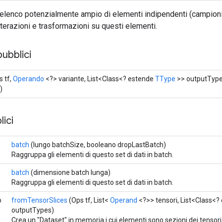
elenco potenzialmente ampio di elementi indipendenti (campion
iterazioni e trasformazioni su questi elementi.
pubblici
 tf,
Operando
<?> variante, List<Class<? estende
TType
>> outputType
)
ici
batch
(lungo batchSize, booleano dropLastBatch)
Raggruppa gli elementi di questo set di dati in batch.
batch
(dimensione batch lunga)
Raggruppa gli elementi di questo set di dati in batch.
o
fromTensorSlices
(Ops tf, List<
Operand
<?>> tensori, List<Class<
outputTypes)
Crea un "Dataset" in memoria i cui elementi sono sezioni dei tensori 