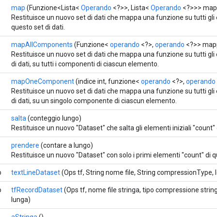
map
(Funzione<Lista<
Operando
<?>>, Lista<
Operando
<?>>> map
Restituisce un nuovo set di dati che mappa una funzione su tutti gli 
questo set di dati.
mapAllComponents
(Funzione<
operando
<?>,
operando
<?>> map
Restituisce un nuovo set di dati che mappa una funzione su tutti gli
di dati, su tutti i componenti di ciascun elemento.
mapOneComponent
(indice int, funzione<
operando
<?>,
operando
Restituisce un nuovo set di dati che mappa una funzione su tutti gli
di dati, su un singolo componente di ciascun elemento.
salta
(conteggio lungo)
Restituisce un nuovo "Dataset" che salta gli elementi iniziali "count
prendere
(contare a lungo)
Restituisce un nuovo "Dataset" con solo i primi elementi "count" di qu
o
textLineDataset
(Ops tf, String nome file, String compressionType, 
o
tfRecordDataset
(Ops tf, nome file stringa, tipo compressione stri
lunga)
aStringa
()