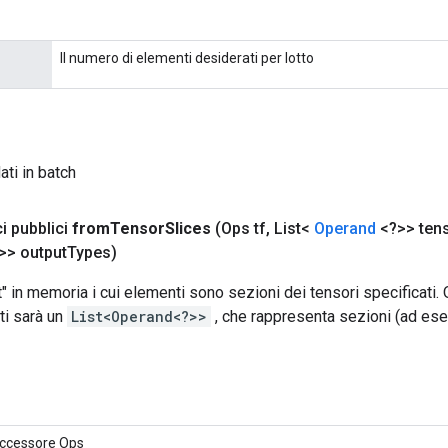
Il numero di elementi desiderati per lotto
ati in batch
i pubblici
from
Tensor
Slices
(Ops tf
,
List<
Operand
<?>> tens
>> output
Types)
" in memoria i cui elementi sono sezioni dei tensori specificati.
ti sarà un
List<Operand<?>>
, che rappresenta sezioni (ad es
ccessore Ops