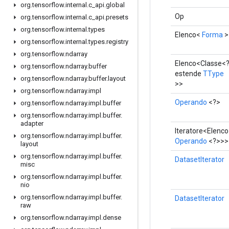
org
.
tensorflow
.
internal
.
c
_
api
.
global
Op
org
.
tensorflow
.
internal
.
c
_
api
.
presets
org
.
tensorflow
.
internal
.
types
Elenco<
Forma
>
org
.
tensorflow
.
internal
.
types
.
registry
org
.
tensorflow
.
ndarray
Elenco<Classe<
org
.
tensorflow
.
ndarray
.
buffer
estende
TType
org
.
tensorflow
.
ndarray
.
buffer
.
layout
>>
org
.
tensorflow
.
ndarray
.
impl
Operando
<?>
org
.
tensorflow
.
ndarray
.
impl
.
buffer
org
.
tensorflow
.
ndarray
.
impl
.
buffer
.
adapter
Iteratore<Elenc
org
.
tensorflow
.
ndarray
.
impl
.
buffer
.
Operando
<?>>>
layout
org
.
tensorflow
.
ndarray
.
impl
.
buffer
.
DatasetIterator
misc
org
.
tensorflow
.
ndarray
.
impl
.
buffer
.
nio
org
.
tensorflow
.
ndarray
.
impl
.
buffer
.
DatasetIterator
raw
org
.
tensorflow
.
ndarray
.
impl
.
dense