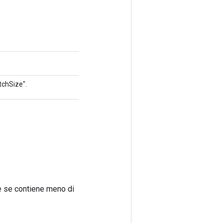
tchSize".
he se contiene meno di