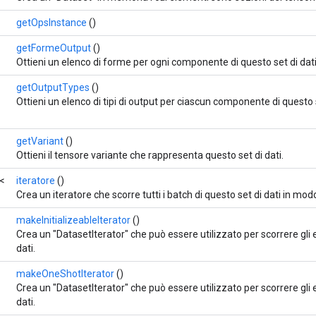
getOpsInstance
()
getFormeOutput
()
Ottieni un elenco di forme per ogni componente di questo set di dati
?
getOutputTypes
()
Ottieni un elenco di tipi di output per ciascun componente di questo s
getVariant
()
Ottieni il tensore variante che rappresenta questo set di dati.
o<
iteratore
()
Crea un iteratore che scorre tutti i batch di questo set di dati in mod
makeInitializeableIterator
()
Crea un "DatasetIterator" che può essere utilizzato per scorrere gli 
dati.
makeOneShotIterator
()
Crea un "DatasetIterator" che può essere utilizzato per scorrere gli 
dati.