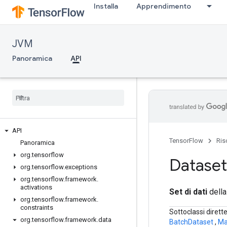
Installa
Apprendimento
JVM
Panoramica
API
API
TensorFlow
Ris
Panoramica
org
.
tensorflow
Dataset
org
.
tensorflow
.
exceptions
org
.
tensorflow
.
framework
.
activations
Set di dati
della
org
.
tensorflow
.
framework
.
constraints
Sottoclassi dirett
org
.
tensorflow
.
framework
.
data
BatchDataset
,
Ma