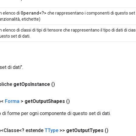
Operand<?>
n elenco di
che rappresentano i componenti di questo set 
unzionalità, etichette)
n elenco di classi di tipi di tensore che rappresentano il tipo di dati di 
uesto set di dati.
et di dati".
bliche
get
Ops
Instance
()
o<
Forma
>
get
Output
Shapes
()
o di forme per ogni componente di questo set di dati.
co<Classe<? estende
TType
>>
get
Output
Types
()