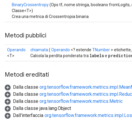
BinaryCrossentropy
(Ops tf, nome stringa, booleano fromLogits, 
Classe<T>)
Crea una metrica di Crossentropia binaria
Metodi pubblici
Operando
chiamata
(
Operando
<? estende
TNumber
> etichette
labels
predictio
<T>
Calcola la perdita ponderata tra
e
Metodi ereditati
r
Dalla classe
org.tensorflow.framework.metrics.impl.Mea
Dalla classe
org.tensorflow.framework.metrics.impl.Redu
Dalla classe
org.tensorflow.framework.metrics.Metric
Dalla classe java.lang.Object
Dall'interfaccia
org.tensorflow.framework.metrics.impl.Lo