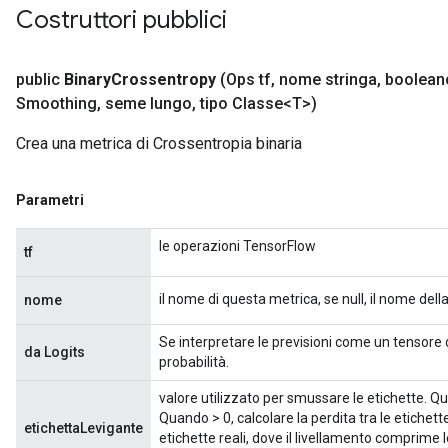
Costruttori pubblici
public
Binary
Crossentropy
(Ops tf
,
nome stringa
,
boolean
Smoothing
,
seme lungo
,
tipo Classe<T>)
Crea una metrica di Crossentropia binaria
Parametri
le operazioni TensorFlow
tf
il nome di questa metrica, se null, il nome del
nome
Se interpretare le previsioni come un tensore d
da Logits
probabilità.
valore utilizzato per smussare le etichette. Qu
Quando > 0, calcolare la perdita tra le etichett
etichettaLevigante
etichette reali, dove il livellamento comprime le