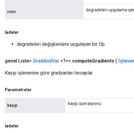
degradeleri uygulama işl
isim
İadeler
degradeleri değişkenlere uygulayan bir Op.
genel Liste<
Grad
And
Var
<?>>
compute
Gradients
(
İşlene
Kayıp işlenenine göre gradyanları hesaplar.
Parametreler
kayıp operasyonu
kayıp
İadeler