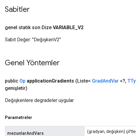
Sabitler
genel statik son Dize
VARIABLE
_
V2
Sabit Değer:
"DeğişkenV2"
Genel Yöntemler
public
Op
application
Gradients
(Liste<
Grad
And
Var
<?
,
TTy
genişletir)
Değişkenlere degradeler uygular
Parametreler
(gradyan, değişken) çiftleri
mezunlarAndVars