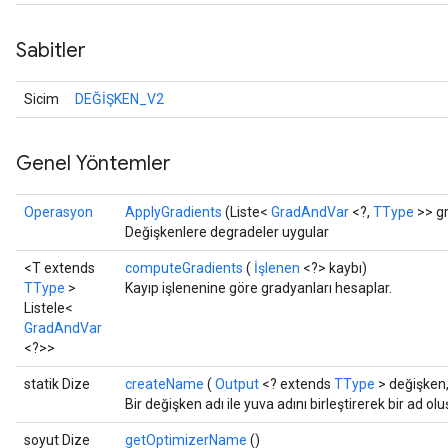
Sabitler
Sicim
DEĞİŞKEN_V2
Genel Yöntemler
Operasyon
ApplyGradients
(Liste<
GradAndVar
<?,
TType
>> gr
r
Değişkenlere degradeler uygular
<T extends
computeGradients
(
İşlenen
<?> kaybı)
TType
>
Kayıp işlenenine göre gradyanları hesaplar.
Listele<
GradAndVar
<?>>
statik Dize
createName
(
Output
<? extends
TType
> değişken,
Bir değişken adı ile yuva adını birleştirerek bir ad ol
soyut Dize
getOptimizerName
()