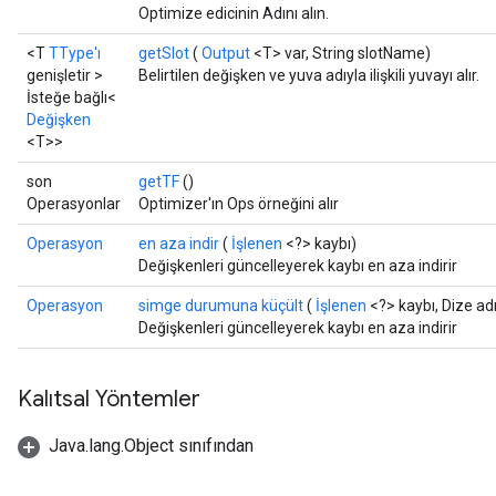
Optimize edicinin Adını alın.
<T
TType'ı
getSlot
(
Output
<T> var, String slotName)
genişletir >
Belirtilen değişken ve yuva adıyla ilişkili yuvayı alır.
İsteğe bağlı<
Değişken
<T>>
son
getTF
()
Operasyonlar
Optimizer'ın Ops örneğini alır
Operasyon
en aza indir
(
İşlenen
<?> kaybı)
Değişkenleri güncelleyerek kaybı en aza indirir
Operasyon
simge durumuna küçült
(
İşlenen
<?> kaybı, Dize adı
Değişkenleri güncelleyerek kaybı en aza indirir
Kalıtsal Yöntemler
Java.lang.Object sınıfından