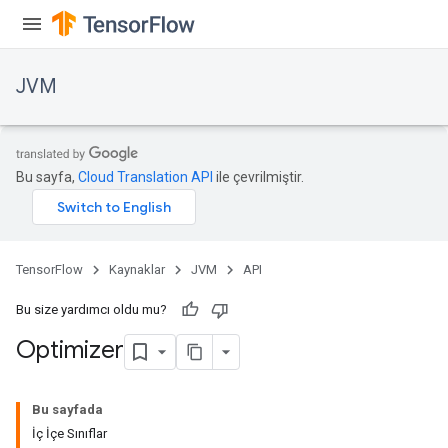
JVM
Bu sayfa,
Cloud Translation API
ile çevrilmiştir.
TensorFlow
Kaynaklar
JVM
API
Bu size yardımcı oldu mu?
Optimizer
ions
Bu sayfada
İç İçe Sınıflar