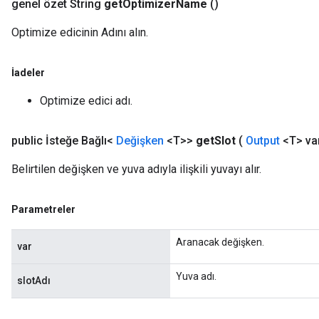
genel özet String
get
Optimizer
Name
()
Optimize edicinin Adını alın.
İadeler
Optimize edici adı.
public İsteğe Bağlı<
Değişken
<T>>
get
Slot
(
Output
<T> va
Belirtilen değişken ve yuva adıyla ilişkili yuvayı alır.
Parametreler
Aranacak değişken.
var
Yuva adı.
slotAdı