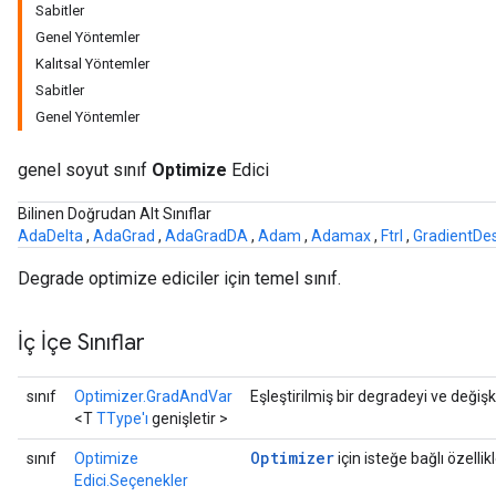
Sabitler
Genel Yöntemler
Kalıtsal Yöntemler
Sabitler
Genel Yöntemler
genel soyut sınıf
Optimize
Edici
Bilinen Doğrudan Alt Sınıflar
AdaDelta
,
AdaGrad
,
AdaGradDA
,
Adam
,
Adamax
,
Ftrl
,
GradientDe
Degrade optimize ediciler için temel sınıf.
İç İçe Sınıflar
sınıf
Optimizer.GradAndVar
Eşleştirilmiş bir degradeyi ve değişke
<T
TType'ı
genişletir >
Optimizer
sınıf
Optimize
için isteğe bağlı özellik
Edici.Seçenekler