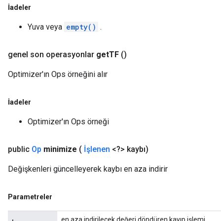
İadeler
Yuva veya
empty()
.
genel son operasyonlar
get
TF
()
Optimizer'ın Ops örneğini alır
İadeler
Optimizer'ın Ops örneği
public
Op
minimize
(
İşlenen
<?> kaybı)
Değişkenleri güncelleyerek kaybı en aza indirir
Parametreler
en aza indirilecek değeri döndüren kayıp işlemi