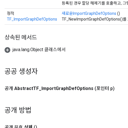
등록된 경우 할당 해제기를 호출하고, 그
정적
새로운ImportGraphDefOptions
()
TF_ImportGraphDefOptions
TF_NewImportGraphDefOption
상속된 메서드
java.lang.Object 클래스에서
공공 생성자
공개
Abstract
TF
_
Import
Graph
Def
Options
(포인터 p)
공개 방법
공개 무효
삭제
()