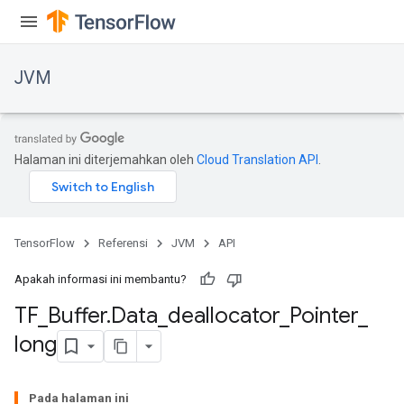
JVM
Halaman ini diterjemahkan oleh
Cloud Translation API
.
TensorFlow
Referensi
JVM
API
Apakah informasi ini membantu?
TF
_
Buffer
.
Data
_
deallocator
_
Pointer
_
long
Pada halaman ini