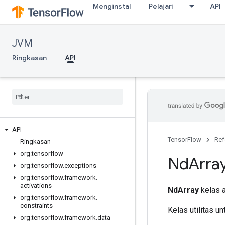
Menginstal
Pelajari
API
JVM
Ringkasan
API
API
TensorFlow
Ref
Ringkasan
org
.
tensorflow
Nd
Arra
org
.
tensorflow
.
exceptions
org
.
tensorflow
.
framework
.
activations
NdArray
kelas a
org
.
tensorflow
.
framework
.
constraints
Kelas utilitas 
org
.
tensorflow
.
framework
.
data