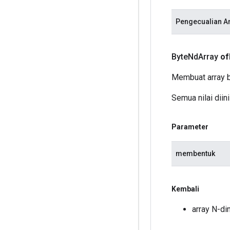
Pengecualian A
Byte
Nd
Array
of
Membuat array b
Semua nilai diini
Parameter
membentuk
Kembali
array N-di