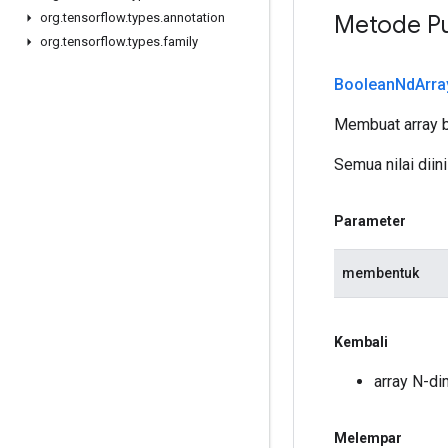
Metode Pu
org
.
tensorflow
.
types
.
annotation
org
.
tensorflow
.
types
.
family
Boolean
Nd
Arra
Membuat array b
Semua nilai diini
Parameter
membentuk
Kembali
array N-di
Melempar