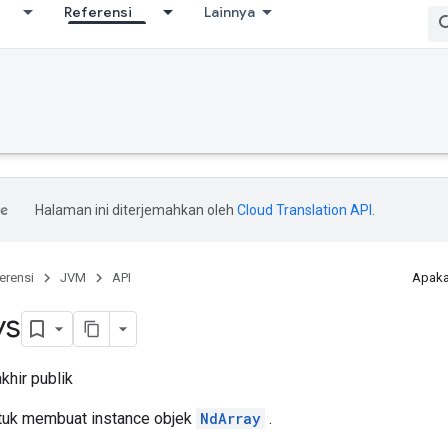
Referensi
Lainnya
Halaman ini diterjemahkan oleh
Cloud Translation API
.
erensi
JVM
API
Apaka
ys
khir publik
untuk membuat instance objek
NdArray
.