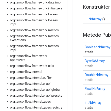
org
.
tensorflow
.
framework
.
data
.
impl
Konstruktor
org
.
tensorflow
.
framework
.
initializers
org
.
tensorflow
.
framework
.
losses
NdArray
()
org
.
tensorflow
.
framework
.
losses
.
impl
org
.
tensorflow
.
framework
.
metrics
Metode Publ
org
.
tensorflow
.
framework
.
metrics
.
exceptions
org
.
tensorflow
.
framework
.
metrics
.
BooleanNdArray
impl
statis
org
.
tensorflow
.
framework
.
optimizers
ByteNdArray
statis
org
.
tensorflow
.
framework
.
utils
org
.
tensorflow
.
internal
DoubleNdArray
org
.
tensorflow
.
internal
.
buffer
statis
org
.
tensorflow
.
internal
.
c
_
api
FloatNdArray
org
.
tensorflow
.
internal
.
c
_
api
.
global
statis
org
.
tensorflow
.
internal
.
c
_
api
.
presets
org
.
tensorflow
.
internal
.
types
IntNdArray
statis
org
.
tensorflow
.
internal
.
types
.
registry