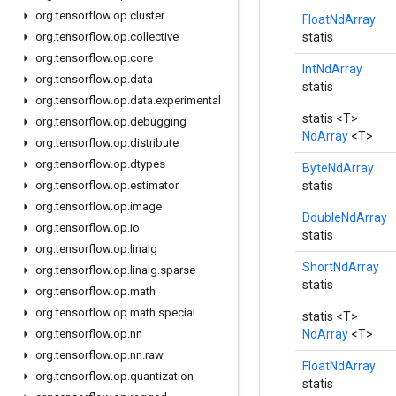
org
.
tensorflow
.
op
.
cluster
FloatNdArray
statis
org
.
tensorflow
.
op
.
collective
org
.
tensorflow
.
op
.
core
IntNdArray
org
.
tensorflow
.
op
.
data
statis
org
.
tensorflow
.
op
.
data
.
experimental
statis <T>
org
.
tensorflow
.
op
.
debugging
NdArray
<T>
org
.
tensorflow
.
op
.
distribute
org
.
tensorflow
.
op
.
dtypes
ByteNdArray
statis
org
.
tensorflow
.
op
.
estimator
org
.
tensorflow
.
op
.
image
DoubleNdArray
org
.
tensorflow
.
op
.
io
statis
org
.
tensorflow
.
op
.
linalg
ShortNdArray
org
.
tensorflow
.
op
.
linalg
.
sparse
statis
org
.
tensorflow
.
op
.
math
org
.
tensorflow
.
op
.
math
.
special
statis <T>
NdArray
<T>
org
.
tensorflow
.
op
.
nn
org
.
tensorflow
.
op
.
nn
.
raw
FloatNdArray
org
.
tensorflow
.
op
.
quantization
statis