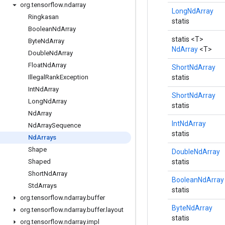
org
.
tensorflow
.
ndarray
LongNdArray
Ringkasan
statis
Boolean
Nd
Array
statis <T>
Byte
Nd
Array
NdArray
<T>
Double
Nd
Array
Float
Nd
Array
ShortNdArray
statis
Illegal
Rank
Exception
Int
Nd
Array
ShortNdArray
Long
Nd
Array
statis
Nd
Array
IntNdArray
Nd
Array
Sequence
statis
Nd
Arrays
Shape
DoubleNdArray
statis
Shaped
Short
Nd
Array
BooleanNdArray
Std
Arrays
statis
org
.
tensorflow
.
ndarray
.
buffer
ByteNdArray
org
.
tensorflow
.
ndarray
.
buffer
.
layout
statis
org
.
tensorflow
.
ndarray
.
impl