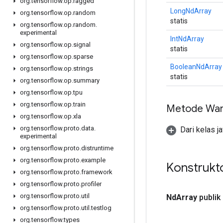
org
.
tensorflow
.
op
.
ragged
LongNdArray
org
.
tensorflow
.
op
.
random
statis
org
.
tensorflow
.
op
.
random
.
experimental
IntNdArray
org
.
tensorflow
.
op
.
signal
statis
org
.
tensorflow
.
op
.
sparse
BooleanNdArray
org
.
tensorflow
.
op
.
strings
statis
org
.
tensorflow
.
op
.
summary
org
.
tensorflow
.
op
.
tpu
org
.
tensorflow
.
op
.
train
Metode War
org
.
tensorflow
.
op
.
xla
org
.
tensorflow
.
proto
.
data
.
Dari kelas j
experimental
org
.
tensorflow
.
proto
.
distruntime
org
.
tensorflow
.
proto
.
example
Konstrukt
org
.
tensorflow
.
proto
.
framework
org
.
tensorflow
.
proto
.
profiler
org
.
tensorflow
.
proto
.
util
Nd
Array
publik
org
.
tensorflow
.
proto
.
util
.
testlog
org
.
tensorflow
.
types