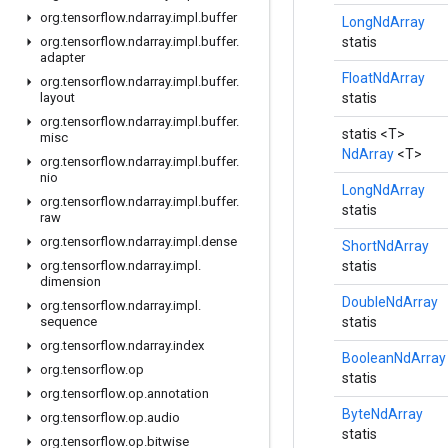
org
.
tensorflow
.
ndarray
.
impl
.
buffer
LongNdArray
statis
org
.
tensorflow
.
ndarray
.
impl
.
buffer
.
adapter
FloatNdArray
org
.
tensorflow
.
ndarray
.
impl
.
buffer
.
statis
layout
org
.
tensorflow
.
ndarray
.
impl
.
buffer
.
statis <T>
misc
NdArray
<T>
org
.
tensorflow
.
ndarray
.
impl
.
buffer
.
nio
LongNdArray
org
.
tensorflow
.
ndarray
.
impl
.
buffer
.
statis
raw
org
.
tensorflow
.
ndarray
.
impl
.
dense
ShortNdArray
statis
org
.
tensorflow
.
ndarray
.
impl
.
dimension
DoubleNdArray
org
.
tensorflow
.
ndarray
.
impl
.
statis
sequence
org
.
tensorflow
.
ndarray
.
index
BooleanNdArray
org
.
tensorflow
.
op
statis
org
.
tensorflow
.
op
.
annotation
ByteNdArray
org
.
tensorflow
.
op
.
audio
statis
org
.
tensorflow
.
op
.
bitwise