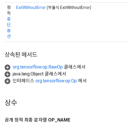
정
ExitWithoutError
(부울식 ExitWithoutError)
적
중
단.
옵
션
상속된 메서드
org.tensorflow.op.RawOp
클래스에서
java.lang.Object 클래스에서
인터페이스
org.tensorflow.op.Op
에서
상수
공개 정적 최종 문자열
OP
_
NAME