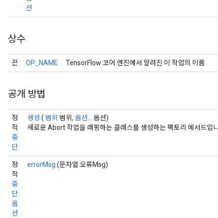
션
상수
끈
OP_NAME
TensorFlow 코어 엔진에서 알려진 이 작업의 이름
공개 방법
정
생성
(
범위
범위,
옵션...
옵션)
적
새로운 Abort 작업을 래핑하는 클래스를 생성하는 팩토리 메서드입니
중
단
정
errorMsg
(문자열 오류Msg)
적
중
단.
옵
션