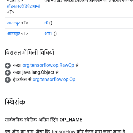
बढ़ाता है >
एक नए ब्रॉडकास्टग्रैडिएंटआर्ग ऑपरेशन को लपेटकर एक क्ला
ब्रॉडकास्टग्रैडिएंटआर्ग्स
<T>
आउटपुट
<T>
r0
()
आउटपुट
<T>
आर1
()
विरासत में मिली विधियाँ
कक्षा
org.tensorflow.op.RawOp
से
कक्षा java.lang.Object से
इंटरफ़ेस से
org.tensorflow.op.Op
स्थिरांक
सार्वजनिक स्थैतिक अंतिम स्ट्रिंग
OP
_
NAME
इस ऑप का नाम, जैसा कि TensorFlow कोर इंजन द्वारा जाना जाता है