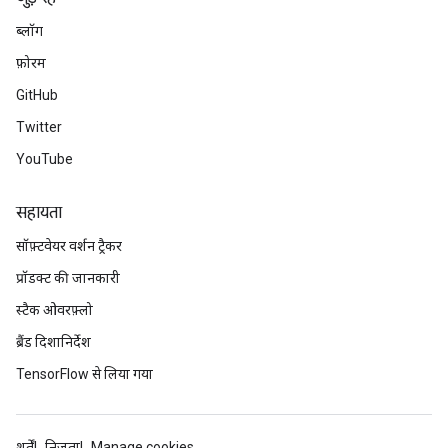
ब्लॉग
फ़ोरम
GitHub
Twitter
YouTube
सहायता
सॉफ़्टवेयर वर्शन ट्रैकर
प्रॉडक्ट की जानकारी
स्टैक ओवरफ़्लो
ब्रैंड दिशानिर्देश
TensorFlow से लिया गया
शर्तें
निजता
Manage cookies