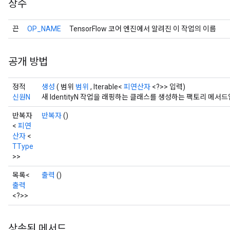
상수
끈
OP_NAME
TensorFlow 코어 엔진에서 알려진 이 작업의 이름
공개 방법
정적
생성
( 범위
범위
, Iterable<
피연산자
<?>> 입력)
신원N
새 IdentityN 작업을 래핑하는 클래스를 생성하는 팩토리 메서드
반복자
반복자
()
<
피연
산자
<
TType
>>
목록<
출력
()
출력
<?>>
상속된 메서드