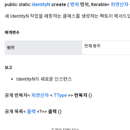
public static
Identity
N
create
(
범위
범위
,
Iterable<
피연산자
새 IdentityN 작업을 래핑하는 클래스를 생성하는 팩토리 메서드
매개변수
현재 범위
범위
보고
IdentityN의 새로운 인스턴스
공개 반복자<
피연산자
<
TType
>>
반복자
()
공개 목록<
출력
<?>>
출력
()