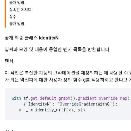
공개 방법
상속된 메서드
상수
공개 방법
공개 최종 클래스
IdentityN
입력과 모양 및 내용이 동일한 텐서 목록을 반환합니다.
텐서.
이 작업은 복잡한 기능의 그라데이션을 재정의하는 데 사용할 수 있습니다. 
가 되는 역전파에 대한 사용자 정의 함수 g를 적용하려고 한다고
with
tf
.
get_default_graph
().
gradient_override_map
(
{
'
IdentityN
'
:
'
OverrideGradientWithG
'
):
y
,
_
=
identity_n
(
[
f
(
x
),
x
]
)