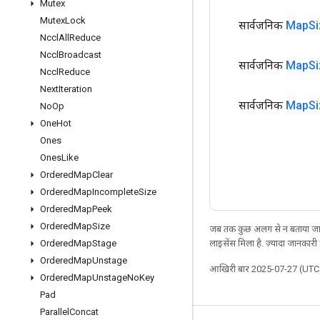
Mutex
Mutex
Lock
सार्वजनिक
Map
Si
Nccl
All
Reduce
Nccl
Broadcast
सार्वजनिक
Map
Si
Nccl
Reduce
Next
Iteration
सार्वजनिक
Map
Si
No
Op
One
Hot
Ones
Ones
Like
Ordered
Map
Clear
Ordered
Map
Incomplete
Size
Ordered
Map
Peek
Ordered
Map
Size
जब तक कुछ अलग से न बताया जाए
लाइसेंस मिला है. ज़्यादा जानकारी
Ordered
Map
Stage
Ordered
Map
Unstage
आखिरी बार 2025-07-27 (UTC)
Ordered
Map
Unstage
No
Key
Pad
Parallel
Concat