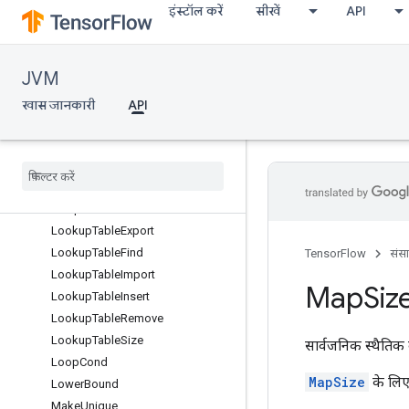
इंस्टॉल करें
सीखें
API
ImmutableConst
Init
InitializeTable
JVM
InitializeTableFromTextFile
InplaceAdd
खास जानकारी
API
InplaceSub
Inplace
Update
Is
Variable
Initialized
Kth
Order
Statistic
Lin
Space
Lookup
Table
Export
Lookup
Table
Find
TensorFlow
संस
Lookup
Table
Import
Map
Siz
Lookup
Table
Insert
Lookup
Table
Remove
Lookup
Table
Size
सार्वजनिक स्थैतिक 
Loop
Cond
MapSize
के लिए
Lower
Bound
Make
Unique