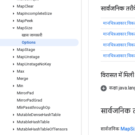
Map
Clear
सार्वजनिक तरी
Map
Incomplete
Size
Map
Peek
मानचित्रआकार.विकल
Map
Size
मानचित्रआकार.विकल
खास जानकारी
Options
मानचित्रआकार.विकल
Map
Stage
मानचित्रआकार.विकल
Map
Unstage
Map
Unstage
No
Key
Max
विरासत में मिली
Merge
Min
कक्षा java.la
Mirror
Pad
Mirror
Pad
Grad
Mlir
Passthrough
Op
सार्वजनिक 
Mutable
Dense
Hash
Table
Mutable
Hash
Table
सार्वजनिक
Map
Si
Mutable
Hash
Table
Of
Tensors