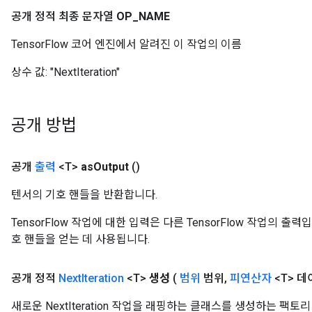
공개 정적 최종 문자열
OP
_
NAME
TensorFlow 코어 엔진에서 알려진 이 작업의 이름
상수 값:
"NextIteration"
공개 방법
공개
출력
<T>
as
Output
()
텐서의 기호 핸들을 반환합니다.
TensorFlow 작업에 대한 입력은 다른 TensorFlow 작업의 
호 핸들을 얻는 데 사용됩니다.
공개 정적
Next
Iteration
<T>
생성
(
범위
범위
,
피연산자
<T> 데
새로운 NextIteration 작업을 래핑하는 클래스를 생성하는 팩토