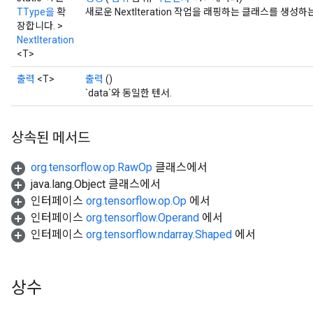
TType을
확
새로운 NextIteration 작업을 래핑하는 클래스를 생성
장합니다. >
NextIteration
<T>
출력
<T>
출력
()
`data`와 동일한 텐서.
상속된 메서드
org.tensorflow.op.RawOp
클래스에서
java.lang.Object 클래스에서
인터페이스
org.tensorflow.op.Op
에서
인터페이스
org.tensorflow.Operand
에서
인터페이스
org.tensorflow.ndarray.Shaped
에서
상수