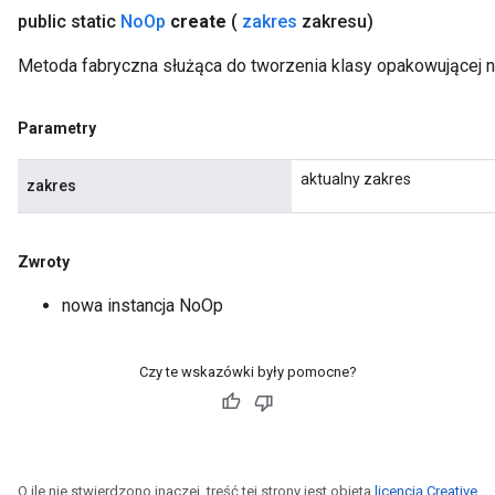
public static
No
Op
create
(
zakres
zakresu)
Metoda fabryczna służąca do tworzenia klasy opakowującej 
Parametry
aktualny zakres
zakres
Zwroty
nowa instancja NoOp
Czy te wskazówki były pomocne?
O ile nie stwierdzono inaczej, treść tej strony jest objęta
licencją Creative