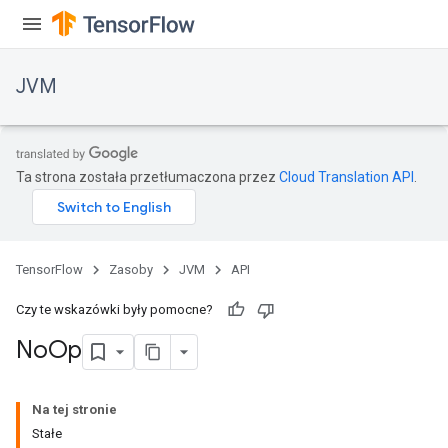
JVM
Ta strona została przetłumaczona przez
Cloud Translation API
.
TensorFlow
Zasoby
JVM
API
Czy te wskazówki były pomocne?
No
Op
Na tej stronie
Stałe