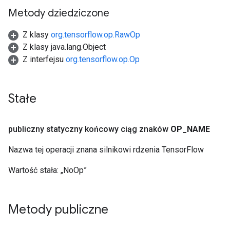
Metody dziedziczone
Z klasy
org.tensorflow.op.RawOp
Z klasy java.lang.Object
Z interfejsu
org.tensorflow.op.Op
Stałe
publiczny statyczny końcowy ciąg znaków
OP
_
NAME
Nazwa tej operacji znana silnikowi rdzenia TensorFlow
Wartość stała:
„NoOp”
Metody publiczne