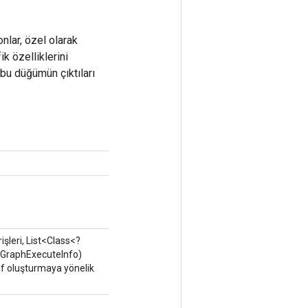
lar, özel olarak
ik özelliklerini
 bu düğümün çıktıları
işleri, List<Class<?
dGraphExecuteInfo)
ıf oluşturmaya yönelik