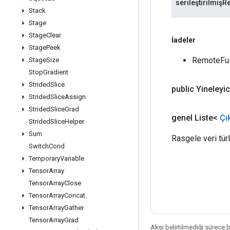
serileştirilmi
Stack
Stage
Stage
Clear
İadeler
Stage
Peek
RemoteFus
Stage
Size
Stop
Gradient
Strided
Slice
public Yineleyi
Strided
Slice
Assign
Strided
Slice
Grad
genel Liste<
Çı
Strided
Slice
Helper
Sum
Rasgele veri tür
Switch
Cond
Temporary
Variable
Tensor
Array
Tensor
Array
Close
Tensor
Array
Concat
Tensor
Array
Gather
Tensor
Array
Grad
Aksi belirtilmediği sürece 