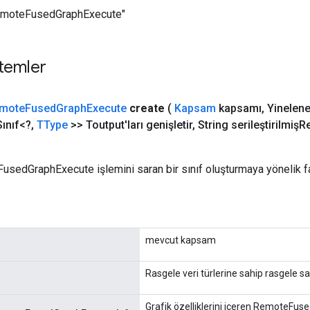
emoteFusedGraphExecute"
temler
mote
Fused
Graph
Execute
create
(
Kapsam
kapsamı
,
Yinelene
ınıf<?
,
TType
>> Toutput'ları genişletir
,
String serileştirilmiş
usedGraphExecute işlemini saran bir sınıf oluşturmaya yönelik f
mevcut kapsam
Rasgele veri türlerine sahip rasgele s
Grafik özelliklerini içeren RemoteFu