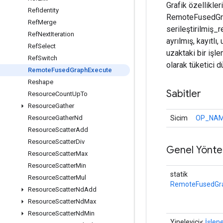
Grafik özellikleri
Ref
Identity
RemoteFusedGrap
Ref
Merge
serileştirilmiş_
Ref
Next
Iteration
ayrılmış, kayıtlı,
Ref
Select
uzaktaki bir işl
Ref
Switch
olarak tüketici d
Remote
Fused
Graph
Execute
Reshape
Sabitler
Resource
Count
Up
To
Resource
Gather
Sicim
OP_NA
Resource
Gather
Nd
Resource
Scatter
Add
Resource
Scatter
Div
Genel Yönte
Resource
Scatter
Max
Resource
Scatter
Min
statik
Resource
Scatter
Mul
RemoteFusedGr
Resource
Scatter
Nd
Add
Resource
Scatter
Nd
Max
Resource
Scatter
Nd
Min
Yineleyici<
İşlen