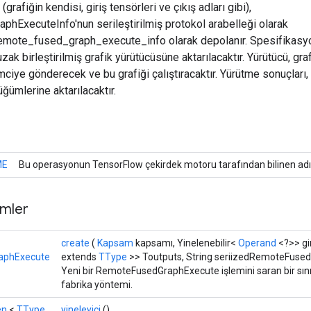
 (grafiğin kendisi, giriş tensörleri ve çıkış adları gibi),
hExecuteInfo'nun serileştirilmiş protokol arabelleği olarak
remote_fused_graph_execute_info olarak depolanır. Spesifikasyon
 uzak birleştirilmiş grafik yürütücüsüne aktarılacaktır. Yürütücü, graf
emciye gönderecek ve bu grafiği çalıştıracaktır. Yürütme sonuçları,
üğümlerine aktarılacaktır.
ME
Bu operasyonun TensorFlow çekirdek motoru tarafından bilinen adı
mler
create
(
Kapsam
kapsamı, Yinelenebilir<
Operand
<?>> gir
aphExecute
extends
TType
>> Toutputs, String seriizedRemoteFuse
Yeni bir RemoteFusedGraphExecute işlemini saran bir sın
fabrika yöntemi.
en
<
TType
yineleyici
()