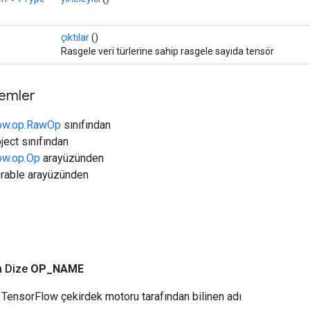
çıktılar
()
Rasgele veri türlerine sahip rasgele sayıda tensör
temler
low.op.RawOp
sınıfından
ject sınıfından
low.op.Op
arayüzünden
erable arayüzünden
n Dize
OP
_
NAME
TensorFlow çekirdek motoru tarafından bilinen adı