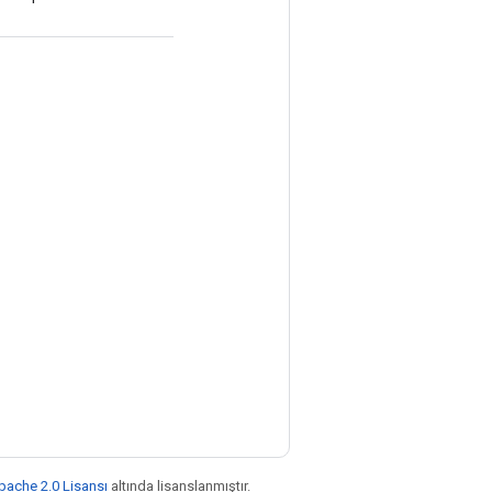
pache 2.0 Lisansı
altında lisanslanmıştır.