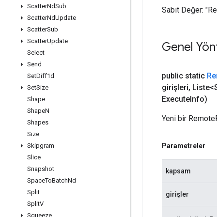
Scatter
Nd
Sub
Sabit Değer:
"R
Scatter
Nd
Update
Scatter
Sub
Scatter
Update
Genel Yön
Select
Send
public static
Re
Set
Diff1d
girişleri
,
Liste<S
Set
Size
Execute
Info)
Shape
Shape
N
Yeni bir RemoteF
Shapes
Size
Parametreler
Skipgram
Slice
Snapshot
kapsam
Space
To
Batch
Nd
Split
girişler
Split
V
Squeeze