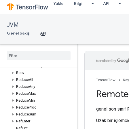
Yükle
Bilgi
API
ParallelConcat
ParallelDynamicStitch
Placeholder
JVM
PlaceholderWithDefault
Print
Genel bakış
API
Prod
Quantized
Reshape
Range
Rank
Read
Variable
Op
Recv
Reduce
All
TensorFlow
Kay
Reduce
Any
Remote
Reduce
Max
Reduce
Min
Reduce
Prod
genel son sınıf
Reduce
Sum
Uzak bir işlemcid
Ref
Enter
Ref
Exit