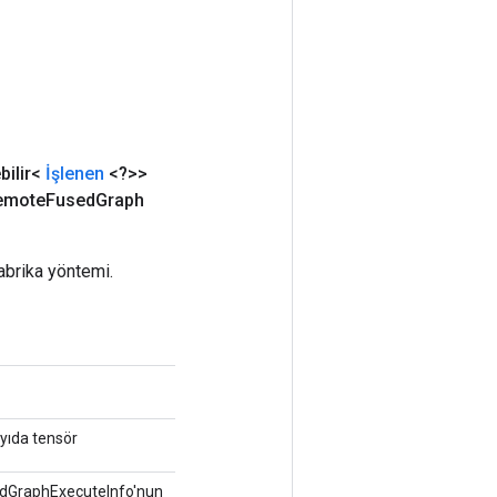
bilir<
İşlenen
<?>>
Remote
Fused
Graph
abrika yöntemi.
ayıda tensör
sedGraphExecuteInfo'nun