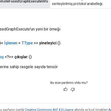
şRemoteFusedGraphExecuteInfo
serileştirilmiş protokol arabelleği.
edGraphExecute'un yeni bir örneği
ci<
İşlenen
<
TType
>>
yineleyici
()
kış
<?>>
çıkışlar
()
lerine sahip rasgele sayıda tensör
Bu size yardımcı oldu mu?
bu sayfanın içeriği
Creative Commons Atıf 4.0 Lisansı
altında ve kod örnekleri
A