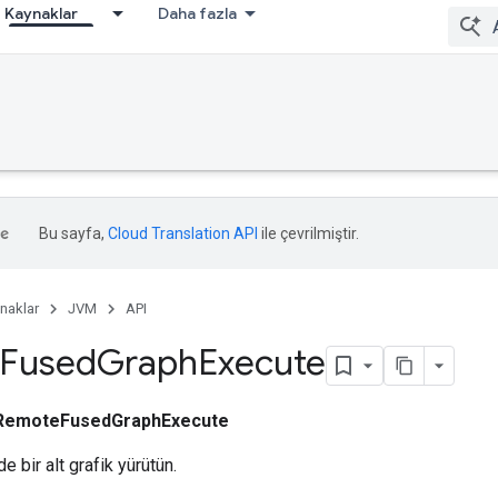
Kaynaklar
Daha fazla
Bu sayfa,
Cloud Translation API
ile çevrilmiştir.
naklar
JVM
API
Fused
Graph
Execute
RemoteFusedGraphExecute
e bir alt grafik yürütün.