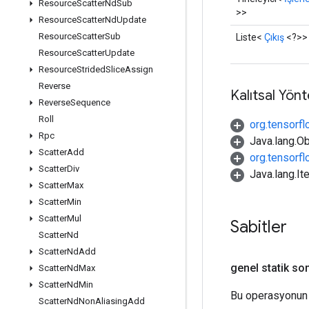
Resource
Scatter
Nd
Sub
>>
Resource
Scatter
Nd
Update
Resource
Scatter
Sub
Liste<
Çıkış
<?>>
Resource
Scatter
Update
Resource
Strided
Slice
Assign
Reverse
Kalıtsal Yön
Reverse
Sequence
Roll
org.tensorf
Rpc
Java.lang.Ob
Scatter
Add
org.tensorf
Scatter
Div
Java.lang.It
Scatter
Max
Scatter
Min
Scatter
Mul
Sabitler
Scatter
Nd
Scatter
Nd
Add
genel statik so
Scatter
Nd
Max
Scatter
Nd
Min
Bu operasyonun 
Scatter
Nd
Non
Aliasing
Add