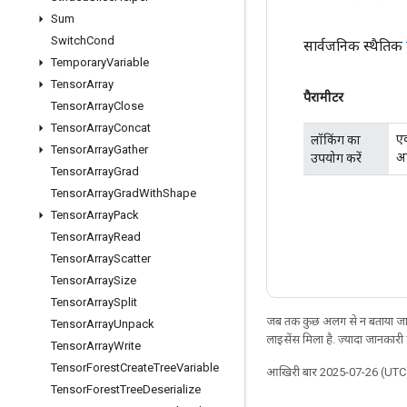
Sum
Switch
Cond
सार्वजनिक स्थैतिक
Temporary
Variable
Tensor
Array
पैरामीटर
Tensor
Array
Close
Tensor
Array
Concat
एक
लॉकिंग का
Tensor
Array
Gather
अप
उपयोग करें
Tensor
Array
Grad
Tensor
Array
Grad
With
Shape
Tensor
Array
Pack
Tensor
Array
Read
Tensor
Array
Scatter
Tensor
Array
Size
Tensor
Array
Split
जब तक कुछ अलग से न बताया जाए
Tensor
Array
Unpack
लाइसेंस मिला है. ज़्यादा जानकारी
Tensor
Array
Write
Tensor
Forest
Create
Tree
Variable
आखिरी बार 2025-07-26 (UTC)
Tensor
Forest
Tree
Deserialize