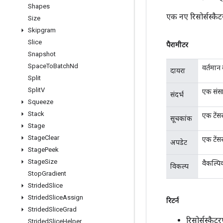
Shapes
एक नए रिसोर्सस्कै
Size
Skipgram
Slice
पैरामीटर
Snapshot
Space
To
Batch
Nd
वर्तमान
दायरा
Split
Split
V
एक संस
संदर्भ
Squeeze
Stack
एक टेंसर
सूचकांक
Stage
Stage
Clear
एक टेंस
अपडेट
Stage
Peek
Stage
Size
वैकल्पि
विकल्प
Stop
Gradient
Strided
Slice
Strided
Slice
Assign
रिटर्न
Strided
Slice
Grad
रिसोर्सस्कै
Strided
Slice
Helper