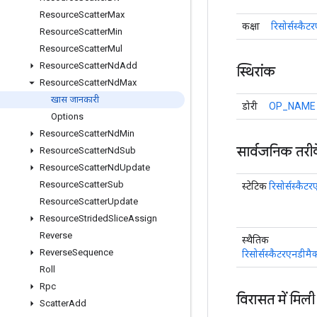
Resource
Scatter
Max
कक्षा
रिसोर्सस्कैट
Resource
Scatter
Min
Resource
Scatter
Mul
Resource
Scatter
Nd
Add
स्थिरांक
Resource
Scatter
Nd
Max
खास जानकारी
डोरी
OP_NAME
Options
Resource
Scatter
Nd
Min
सार्वजनिक तरी
Resource
Scatter
Nd
Sub
Resource
Scatter
Nd
Update
Resource
Scatter
Sub
स्टेटिक
रिसोर्सस्कैट
Resource
Scatter
Update
Resource
Strided
Slice
Assign
Reverse
स्थैतिक
Reverse
Sequence
रिसोर्सस्कैटरएनडीमै
Roll
Rpc
विरासत में मिली
Scatter
Add