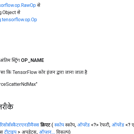
sorflow.op.RawOp
से
ng.Object से
g.tensorflow.op.Op
तिम स्ट्रिंग
OP
_
NAME
ा कि TensorFlow कोर इंजन द्वारा जाना जाता है
rceScatterNdMax"
तरीके
रिसोर्सस्कैटरएनडीमैक्स
क्रिएट
(
स्कोप
स्कोप
,
ऑपरेंड
<?> रेफरी
,
ऑपरेंड
<? ए
ड्स
टीटाइप
> अपडेट्स
,
ऑप्शन
.
.
.
विकल्प)