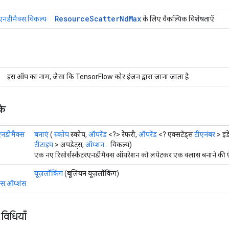
Resource
Scatter
Nd
Max
रएनडीमैक्स.विकल्प
के लिए वैकल्पिक विशेषताएँ
इस ऑप का नाम, जैसा कि TensorFlow कोर इंजन द्वारा जाना जाता है
के
रएनडीमैक्स
बनाएं
(
स्कोप
स्कोप,
ऑपरेंड
<?> रेफरी,
ऑपरेंड
<? एक्सटेंड्स
टीएनंबर
> इंड
टीटाइप
> अपडेट्स,
ऑप्शन...
विकल्प)
एक नए रिसोर्सस्कैटरएनडीमैक्स ऑपरेशन को लपेटकर एक क्लास बनाने की फ़
यूज़लॉकिंग
(बूलियन यूज़लॉकिंग)
क्स.ऑप्शंस
 विधियाँ