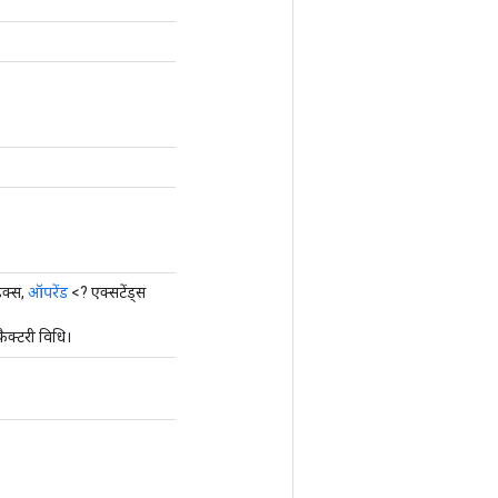
ेक्स,
ऑपरेंड
<? एक्सटेंड्स
ैक्टरी विधि।