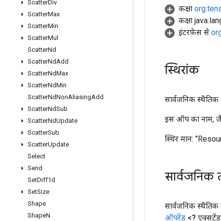
Scatter
Div
कक्षा
org.ten
Scatter
Max
कक्षा java.la
Scatter
Min
इंटरफ़ेस से
or
Scatter
Mul
Scatter
Nd
Scatter
Nd
Add
स्थिरांक
Scatter
Nd
Max
Scatter
Nd
Min
Scatter
Nd
Non
Aliasing
Add
सार्वजनिक स्थैतिक अं
Scatter
Nd
Sub
इस ऑप का नाम, जैस
Scatter
Nd
Update
Scatter
Sub
स्थिर मान:
"Resou
Scatter
Update
Select
Send
सार्वजनिक 
Set
Diff1d
Set
Size
Shape
सार्वजनिक स्थैतिक
Shape
N
ऑपरेंड
<? एक्सटें