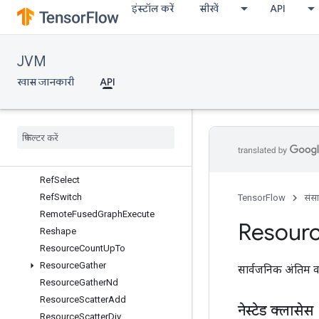
इंस्टॉल करें
सीखें
API
ReduceAny
ReduceMax
ReduceMin
JVM
ReduceProd
ReduceSum
खास जानकारी
API
RefEnter
Ref
Exit
Ref
Identity
Ref
Merge
Ref
Next
Iteration
Ref
Select
Ref
Switch
TensorFlow
संस
Remote
Fused
Graph
Execute
Resour
Reshape
Resource
Count
Up
To
Resource
Gather
सार्वजनिक अंतिम व
Resource
Gather
Nd
Resource
Scatter
Add
नेस्टेड क्लासेस
Resource
Scatter
Div