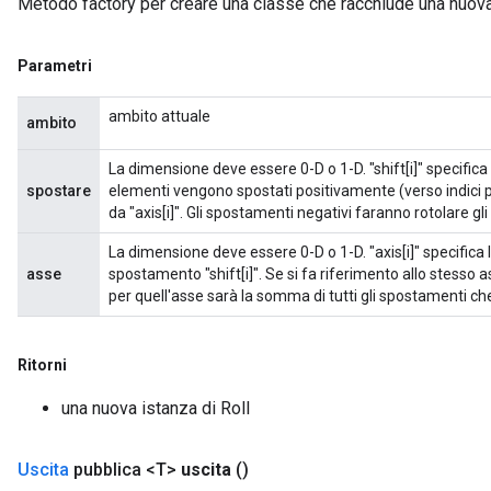
Metodo factory per creare una classe che racchiude una nuova
Parametri
ambito attuale
ambito
La dimensione deve essere 0-D o ​​1-D. "shift[i]" specifica 
spostare
elementi vengono spostati positivamente (verso indici p
da "axis[i]". Gli spostamenti negativi faranno rotolare gl
La dimensione deve essere 0-D o ​​1-D. "axis[i]" specifica
asse
spostamento "shift[i]". Se si fa riferimento allo stesso 
per quell'asse sarà la somma di tutti gli spostamenti c
Ritorni
una nuova istanza di Roll
Uscita
pubblica <T>
uscita
()