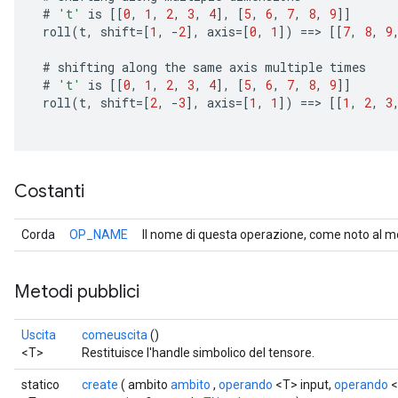
#
't'
is
[[
0
,
1
,
2
,
3
,
4
]
,
[
5
,
6
,
7
,
8
,
9
]]
roll
(
t
,
shift
=[
1
,
-
2
]
,
axis
=[
0
,
1
]
)
==
>
[[
7
,
8
,
9
#
shifting
along
the
same
axis
multiple
times
#
't'
is
[[
0
,
1
,
2
,
3
,
4
]
,
[
5
,
6
,
7
,
8
,
9
]]
roll
(
t
,
shift
=[
2
,
-
3
]
,
axis
=[
1
,
1
]
)
==
>
[[
1
,
2
,
3
Costanti
Corda
OP_NAME
Il nome di questa operazione, come noto al m
Metodi pubblici
Uscita
comeuscita
()
<T>
Restituisce l'handle simbolico del tensore.
statico
create
( ambito
ambito
,
operando
<T> input,
operando
<