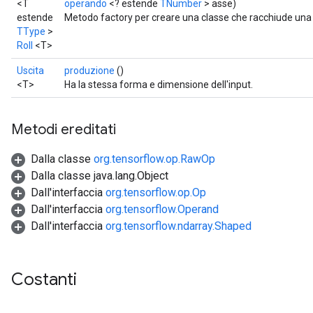
<T
operando
<? estende
TNumber
> asse)
estende
Metodo factory per creare una classe che racchiude una
TType
>
Roll
<T>
Uscita
produzione
()
<T>
Ha la stessa forma e dimensione dell'input.
Metodi ereditati
Dalla classe
org.tensorflow.op.RawOp
Dalla classe java.lang.Object
Dall'interfaccia
org.tensorflow.op.Op
Dall'interfaccia
org.tensorflow.Operand
Dall'interfaccia
org.tensorflow.ndarray.Shaped
Costanti