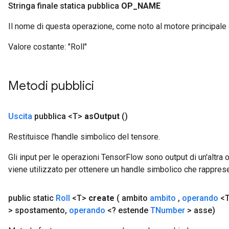
Stringa finale statica pubblica
OP
_
NAME
Il nome di questa operazione, come noto al motore principale
Valore costante:
"Roll"
Metodi pubblici
Uscita
pubblica <T>
as
Output
()
Restituisce l'handle simbolico del tensore.
Gli input per le operazioni TensorFlow sono output di un'alt
viene utilizzato per ottenere un handle simbolico che rappresent
public static
Roll
<T>
create
( ambito
ambito
,
operando
<T
> spostamento
,
operando
<? estende
TNumber
> asse)