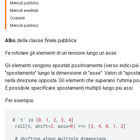
Metodi pubblici
Metodi ereditati
Costanti
Metodi pubblici
Albo
della classe finale pubblica
Fa rotolare gli elementi di un tensore lungo un asse.
Gli elementi vengono spostati positivamente (verso indici più g
"spostamento" lungo la dimensione di "asse". Valori di "spost
nella direzione opposta. Gli elementi che superano l'ultima po
È possibile specificare spostamenti multipli lungo più assi.
Per esempio:
#
't'
is
[
0
,
1
,
2
,
3
,
4
]
roll
(
t
,
shift
=
2
,
axis
=
0
)
==
>
[
3
,
4
,
0
,
1
,
2
]
#
shifting
along
multiple
dimensions