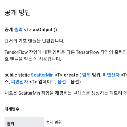
공개 방법
공개
출력
<T>
as
Output
()
텐서의 기호 핸들을 반환합니다.
TensorFlow 작업에 대한 입력은 다른 TensorFlow 작업의 
호 핸들을 얻는 데 사용됩니다.
public static
Scatter
Min
<T>
create
(
범위
범위
,
피연산자
<T
스
,
피연산자
<T> 업데이트
,
옵션
.
.
.
옵션)
새로운 ScatterMin 작업을 래핑하는 클래스를 생성하는 팩토리
매개변수
현재 범위
범위