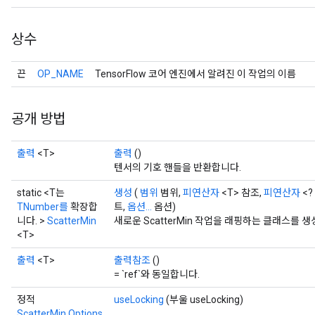
상수
끈
OP_NAME
TensorFlow 코어 엔진에서 알려진 이 작업의 이름
공개 방법
출력
<T>
출력
()
텐서의 기호 핸들을 반환합니다.
static <T는
생성
(
범위
범위,
피연산자
<T> 참조,
피연산자
<?
TNumber를
확장합
트,
옵션...
옵션)
니다. >
ScatterMin
새로운 ScatterMin 작업을 래핑하는 클래스를
<T>
출력
<T>
출력참조
()
= `ref`와 동일합니다.
정적
useLocking
(부울 useLocking)
ScatterMin.Options