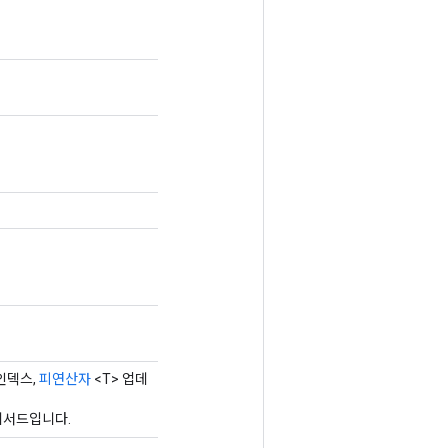
인덱스,
피연산자
<T> 업데
 메서드입니다.