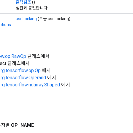
출력참조
()
심판과 동일합니다.
useLocking
(부울 useLocking)
ptions
low.op.RawOp
클래스에서
Object 클래스에서
org.tensorflow.op.Op
에서
org.tensorflow.Operand
에서
org.tensorflow.ndarray.Shaped
에서
문자열
OP
_
NAME