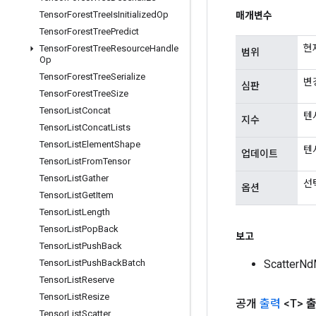
Tensor
Forest
Tree
Is
Initialized
Op
매개변수
Tensor
Forest
Tree
Predict
현
Tensor
Forest
Tree
Resource
Handle
범위
Op
Tensor
Forest
Tree
Serialize
변
심판
Tensor
Forest
Tree
Size
Tensor
List
Concat
텐서
지수
Tensor
List
Concat
Lists
Tensor
List
Element
Shape
텐
업데이트
Tensor
List
From
Tensor
Tensor
List
Gather
선
옵션
Tensor
List
Get
Item
Tensor
List
Length
Tensor
List
Pop
Back
보고
Tensor
List
Push
Back
Scatter
Tensor
List
Push
Back
Batch
Tensor
List
Reserve
Tensor
List
Resize
공개
출력
<T>
출
Tensor
List
Scatter