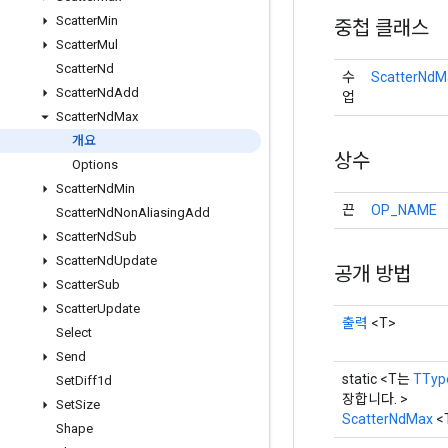
Scatter
Min
중첩 클래스
Scatter
Mul
Scatter
Nd
수
ScatterNdM
Scatter
Nd
Add
업
Scatter
Nd
Max
개요
상수
Options
Scatter
Nd
Min
끈
OP_NAME
Scatter
Nd
Non
Aliasing
Add
Scatter
Nd
Sub
Scatter
Nd
Update
공개 방법
Scatter
Sub
Scatter
Update
출력
<T>
Select
Send
static <T는
TTy
Set
Diff1d
장합니다. >
Set
Size
ScatterNdMax
<
Shape