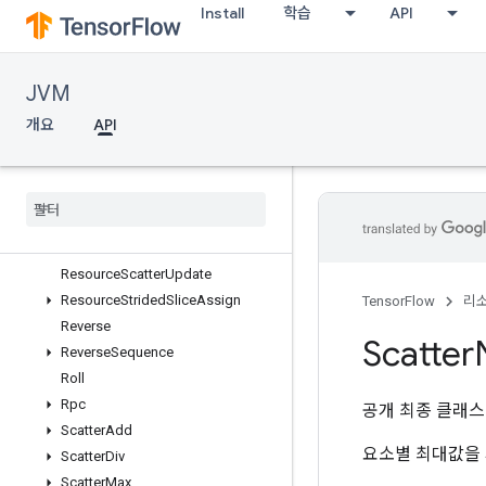
Install
학습
API
ResourceScatterDiv
ResourceScatterMax
ResourceScatterMin
JVM
ResourceScatterMul
ResourceScatterNdAdd
개요
API
ResourceScatterNdMax
Resource
Scatter
Nd
Min
Resource
Scatter
Nd
Sub
Resource
Scatter
Nd
Update
Resource
Scatter
Sub
Resource
Scatter
Update
Resource
Strided
Slice
Assign
TensorFlow
리
Reverse
Scatter
Reverse
Sequence
Roll
Rpc
공개 최종 클래
Scatter
Add
요소별 최대값을
Scatter
Div
Scatter
Max