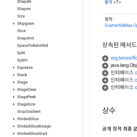
Shape
N
출력
<T>
Shapes
Size
정적
Skipgram
ScatterNdMax.O
Slice
Snapshot
상속된 메서드
Space
To
Batch
Nd
Split
org.tensorf
Split
V
java.lang.
Squeeze
인터페이스
Stack
인터페이스
Stage
인터페이스
Stage
Clear
Stage
Peek
Stage
Size
상수
Stop
Gradient
Strided
Slice
Strided
Slice
Assign
공개 정적 최종 
Strided
Slice
Grad