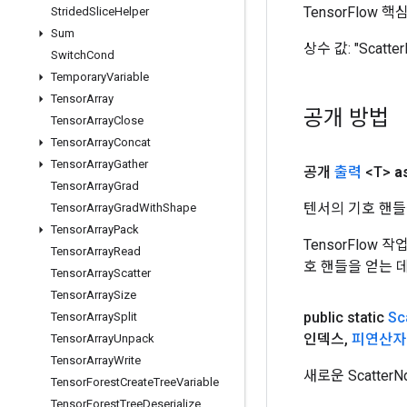
TensorFlow
Strided
Slice
Helper
Sum
상수 값:
"Scatte
Switch
Cond
Temporary
Variable
Tensor
Array
공개 방법
Tensor
Array
Close
Tensor
Array
Concat
Tensor
Array
Gather
공개
출력
<T>
a
Tensor
Array
Grad
텐서의 기호 핸들
Tensor
Array
Grad
With
Shape
Tensor
Array
Pack
TensorFlow
Tensor
Array
Read
호 핸들을 얻는 
Tensor
Array
Scatter
Tensor
Array
Size
public static
Sc
Tensor
Array
Split
인덱스
,
피연산자
Tensor
Array
Unpack
Tensor
Array
Write
새로운 Scatt
Tensor
Forest
Create
Tree
Variable
Tensor
Forest
Tree
Deserialize