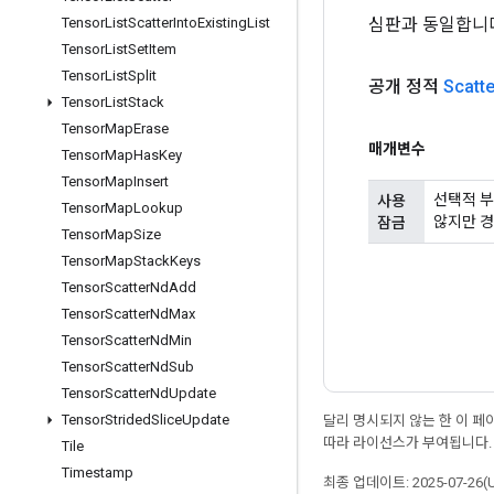
심판과 동일합니다
Tensor
List
Scatter
Into
Existing
List
Tensor
List
Set
Item
Tensor
List
Split
공개 정적
Scatte
Tensor
List
Stack
Tensor
Map
Erase
매개변수
Tensor
Map
Has
Key
Tensor
Map
Insert
선택적 부
사용
Tensor
Map
Lookup
않지만 경
잠금
Tensor
Map
Size
Tensor
Map
Stack
Keys
Tensor
Scatter
Nd
Add
Tensor
Scatter
Nd
Max
Tensor
Scatter
Nd
Min
Tensor
Scatter
Nd
Sub
Tensor
Scatter
Nd
Update
Tensor
Strided
Slice
Update
달리 명시되지 않는 한 이 
따라 라이선스가 부여됩니다.
Tile
Timestamp
최종 업데이트: 2025-07-26(