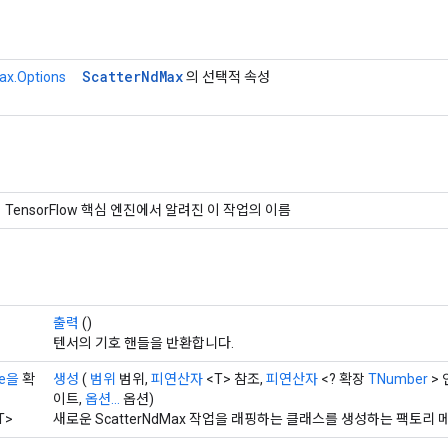
Scatter
Nd
Max
ax.Options
의 선택적 속성
TensorFlow 핵심 엔진에서 알려진 이 작업의 이름
출력
()
텐서의 기호 핸들을 반환합니다.
pe을
확
생성
(
범위
범위,
피연산자
<T> 참조,
피연산자
<? 확장
TNumber
> 
이트,
옵션...
옵션)
T>
새로운 ScatterNdMax 작업을 래핑하는 클래스를 생성하는 팩토리