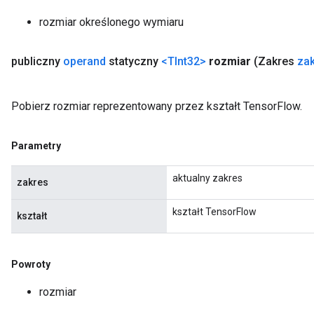
rozmiar określonego wymiaru
publiczny
operand
statyczny
<TInt32>
rozmiar
(Zakres
za
Pobierz rozmiar reprezentowany przez kształt TensorFlow.
Parametry
aktualny zakres
zakres
kształt TensorFlow
kształt
Powroty
rozmiar