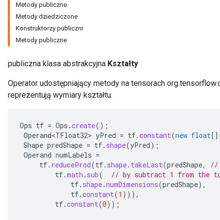
Metody publiczne
Metody dziedziczone
Konstruktorzy publiczni
Metody publiczne
publiczna klasa abstrakcyjna
Kształty
Operator udostępniający metody na tensorach org.tensorflow.o
reprezentują wymiary kształtu.
Ops
tf
=
Ops
.
create
();
Operand<TFloat32>
yPred
=
tf
.
constant
(
new
float
[]
r
Shape
predShape
=
tf
.
shape
(
yPred
);
Operand
numLabels
=
tf
.
reduceProd
(
tf
.
shape
.
takeLast
(
predShape
,
//
tf
.
math
.
sub
(
// by subtract 1 from the t
tf
.
shape
.
numDimensions
(
predShape
),
tf
.
constant
(
1
))),
tf
.
constant
(
0
));