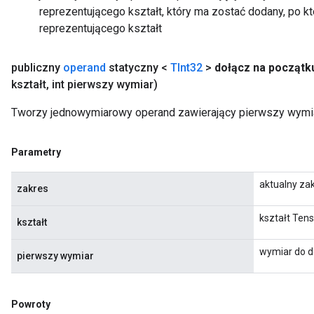
reprezentującego kształt, który ma zostać dodany, po 
reprezentującego kształt
publiczny
operand
statyczny <
TInt32
>
dołącz na początk
kształt
,
int pierwszy wymiar)
Tworzy jednowymiarowy operand zawierający pierwszy wymiar
Parametry
aktualny za
zakres
kształt Ten
kształt
wymiar do d
pierwszy wymiar
Powroty