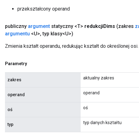
przekształcony operand
publiczny
argument
statyczny <T>
redukcji
Dims
(zakres
z
argumentu
<U>
,
typ klasy<U>)
Zmienia kształt operandu, redukując kształt do określonej osi.
Parametry
aktualny zakres
zakres
operand
operand
oś
oś
typ danych kształtu
typ