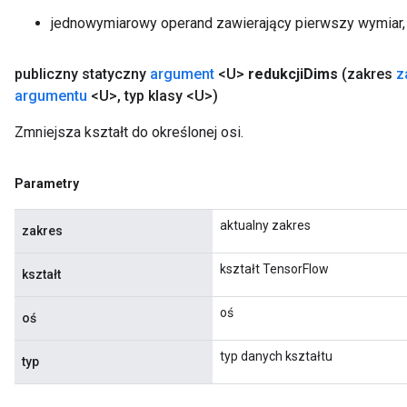
jednowymiarowy operand zawierający pierwszy wymiar, 
publiczny statyczny
argument
<U>
redukcji
Dims
(zakres
z
argumentu
<U>
,
typ klasy <U>)
Zmniejsza kształt do określonej osi.
Parametry
aktualny zakres
zakres
kształt TensorFlow
kształt
oś
oś
typ danych kształtu
typ