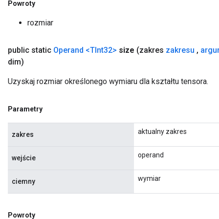
Powroty
rozmiar
public static
Operand
<TInt32>
size
(zakres
zakresu
,
argu
dim)
Uzyskaj rozmiar określonego wymiaru dla kształtu tensora.
Parametry
aktualny zakres
zakres
operand
wejście
wymiar
ciemny
Powroty