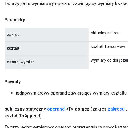
Tworzy jednowymiarowy operand zawierający wymiary kształtu,
Parametry
aktualny zakres
zakres
kształt TensorFlow
kształt
wymiary do dołącze
ostatni wymiar
Powroty
jednowymiarowy operand zawierający wymiary kształtu, 
publiczny statyczny
operand
<T>
dołącz
(zakres
zakresu
,
kształt
To
Append)
Tworzy jednowymiarowy operand reprezentujący nowy kształ