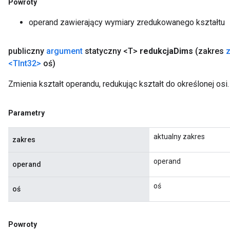
Powroty
operand zawierający wymiary zredukowanego kształtu
publiczny
argument
statyczny <T>
redukcja
Dims
(zakres
<TInt32>
oś)
Zmienia kształt operandu, redukując kształt do określonej osi.
Parametry
aktualny zakres
zakres
operand
operand
oś
oś
Powroty