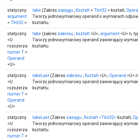
statyczny
take
(Zakres
zasięgu
,
Kształt
<
TInt32
> kształt,
Oper
argument
Tworzy jednowymiarowy operand o wymiarach odpow
<
TInt32
>
kształtu.
statyczny
take
(zakres
zakresu
,
kształt
<U>,
argument
<U> n, ty
<U
Tworzy jednowymiarowy operand zawierający wymia
rozszerza
kształtu.
numer T
>
Operand
<U>
statyczny
takeLast
(Zakres
zakresu
,
Kształt
<U>,
Operand
<U> n
<U
Tworzy jednowymiarowy operand zawierający wymiary
rozszerza
kształtu.
numer T
>
Operand
<U>
statyczny
takeLast
(Zakres
zasięgu
,
Kształt
<TInt32>
kształt,
Op
<U
Tworzy jednowymiarowy operand zawierający wymiary
rozszerza
kształtu.
numer T
>