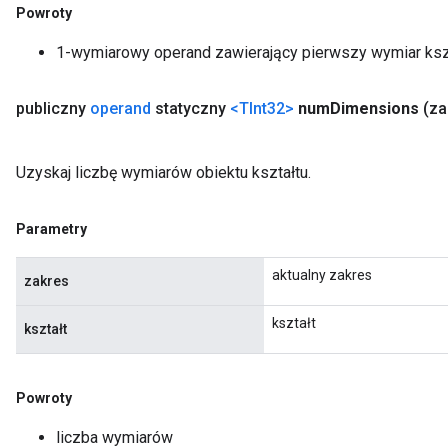
Powroty
1-wymiarowy operand zawierający pierwszy wymiar ksz
publiczny
operand
statyczny
<TInt32>
num
Dimensions
(z
Uzyskaj liczbę wymiarów obiektu kształtu.
Parametry
aktualny zakres
zakres
kształt
kształt
Powroty
liczba wymiarów