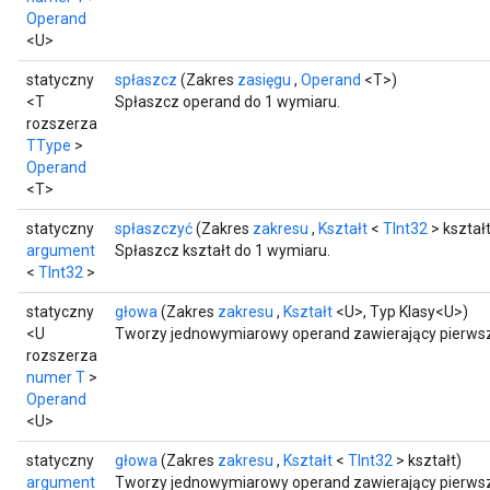
Operand
<U>
statyczny
spłaszcz
(Zakres
zasięgu
,
Operand
<T>)
<T
Spłaszcz operand do 1 wymiaru.
rozszerza
TType
>
Operand
<T>
statyczny
spłaszczyć
(Zakres
zakresu
,
Kształt
<
TInt32
> kształt
argument
Spłaszcz kształt do 1 wymiaru.
<
TInt32
>
statyczny
głowa
(Zakres
zakresu
,
Kształt
<U>, Typ Klasy<U>)
<U
Tworzy jednowymiarowy operand zawierający pierwsz
rozszerza
numer T
>
Operand
<U>
statyczny
głowa
(Zakres
zakresu
,
Kształt
<
TInt32
> kształt)
argument
Tworzy jednowymiarowy operand zawierający pierwsz