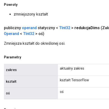
Powroty
zmniejszony kształt
publiczny
operand
statyczny <
TInt32
>
redukcja
Dims
(Za
Operand
<
TInt32
> oś)
Zmniejsza kształt do określonej osi.
Parametry
aktualny zakres
zakres
kształt TensorFlow
kształt
oś
oś