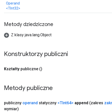
Operand
<TInt32>
Metody dziedziczone
Z klasy java.lang.Object
Konstruktorzy publiczni
Kształty
publiczne
()
Metody publiczne
publiczny
operand
statyczny
<TInt64>
append
(zakres
zak
wymiar)