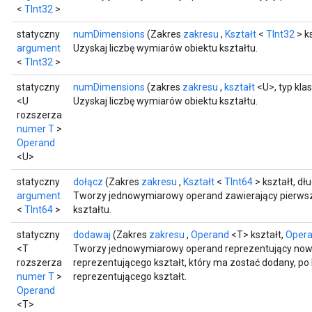
<
TInt32
>
statyczny
numDimensions
(Zakres
zakresu
,
Kształt
<
TInt32
> k
argument
Uzyskaj liczbę wymiarów obiektu kształtu.
<
TInt32
>
statyczny
numDimensions
(zakres
zakresu
,
kształt
<U>, typ kla
<U
Uzyskaj liczbę wymiarów obiektu kształtu.
rozszerza
numer T
>
Operand
<U>
statyczny
dołącz
(Zakres
zakresu
,
Kształt
<
TInt64
> kształt, dł
argument
Tworzy jednowymiarowy operand zawierający pierwsz
<
TInt64
>
kształtu.
statyczny
dodawaj
(Zakres
zakresu
,
Operand
<T> kształt,
Oper
<T
Tworzy jednowymiarowy operand reprezentujący nowy
rozszerza
reprezentującego kształt, który ma zostać dodany, p
numer T
>
reprezentującego kształt.
Operand
<T>