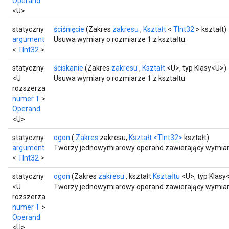
Operand
<U>
statyczny
ściśnięcie
(Zakres
zakresu
,
Kształt
<
TInt32
> kształt)
argument
Usuwa wymiary o rozmiarze 1 z kształtu.
<
TInt32
>
statyczny
ściskanie
(Zakres
zakresu
,
Kształt
<U>, typ Klasy<U>)
<U
Usuwa wymiary o rozmiarze 1 z kształtu.
rozszerza
numer T
>
Operand
<U>
statyczny
ogon
(
Zakres
zakresu,
Kształt
<TInt32>
kształt)
argument
Tworzy jednowymiarowy operand zawierający wymiar 
<
TInt32
>
statyczny
ogon
(Zakres
zakresu
, kształt
Kształtu
<U>, typ Klasy
<U
Tworzy jednowymiarowy operand zawierający wymiar p
rozszerza
numer T
>
Operand
<U>