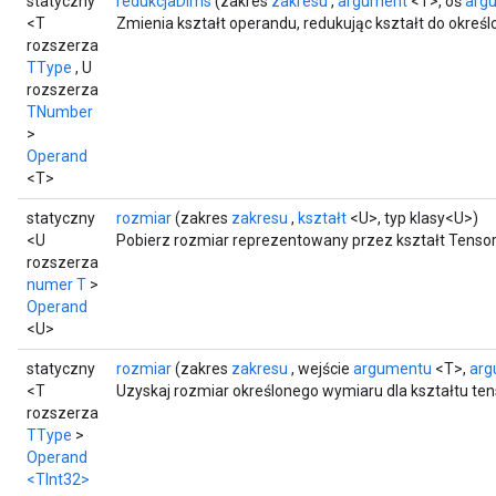
statyczny
redukcjaDims
(zakres
zakresu
,
argument
<T>, oś
arg
<T
Zmienia kształt operandu, redukując kształt do określo
rozszerza
TType
, U
rozszerza
TNumber
>
Operand
<T>
statyczny
rozmiar
(zakres
zakresu
,
kształt
<U>, typ klasy<U>)
<U
Pobierz rozmiar reprezentowany przez kształt Tensor
rozszerza
numer T
>
Operand
<U>
statyczny
rozmiar
(zakres
zakresu
, wejście
argumentu
<T>,
arg
<T
Uzyskaj rozmiar określonego wymiaru dla kształtu ten
rozszerza
TType
>
Operand
<TInt32>