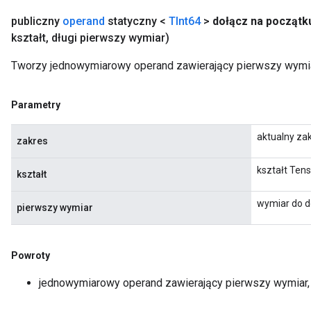
publiczny
operand
statyczny <
TInt64
>
dołącz na początk
kształt
,
długi pierwszy wymiar)
Tworzy jednowymiarowy operand zawierający pierwszy wymiar
Parametry
aktualny za
zakres
kształt Ten
kształt
wymiar do d
pierwszy wymiar
Powroty
jednowymiarowy operand zawierający pierwszy wymiar, 