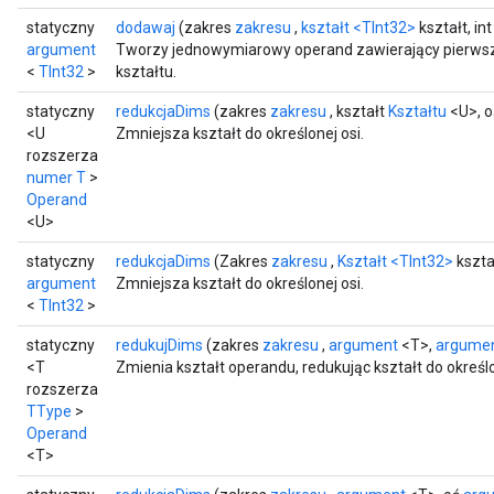
statyczny
dodawaj
(zakres
zakresu
,
kształt
<TInt32>
kształt, in
argument
Tworzy jednowymiarowy operand zawierający pierwsz
<
TInt32
>
kształtu.
statyczny
redukcjaDims
(zakres
zakresu
, kształt
Kształtu
<U>, 
<U
Zmniejsza kształt do określonej osi.
rozszerza
numer T
>
Operand
<U>
statyczny
redukcjaDims
(Zakres
zakresu
,
Kształt
<TInt32>
kszta
argument
Zmniejsza kształt do określonej osi.
<
TInt32
>
statyczny
redukujDims
(zakres
zakresu
,
argument
<T>,
argume
<T
Zmienia kształt operandu, redukując kształt do określo
rozszerza
TType
>
Operand
<T>