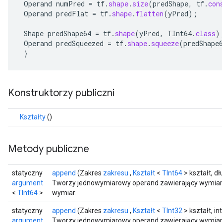
Operand
numPred
=
tf
.
shape
.
size
(
predShape
,
tf
.
con
Operand
predFlat
=
tf
.
shape
.
flatten
(
yPred
);
Shape
predShape64
=
tf
.
shape
(
yPred
,
TInt64
.
class
)
Operand
predSqueezed
=
tf
.
shape
.
squeeze
(
predShape
}
Konstruktorzy publiczni
Kształty
()
Metody publiczne
statyczny
append
(Zakres
zakresu
,
Kształt
<
TInt64
> kształt, d
argument
Tworzy jednowymiarowy operand zawierający wymiary k
<
TInt64
>
wymiar.
statyczny
append
(Zakres
zakresu
,
Kształt
<
TInt32
> kształt, i
argument
Tworzy jednowymiarowy operand zawierający wymiary k