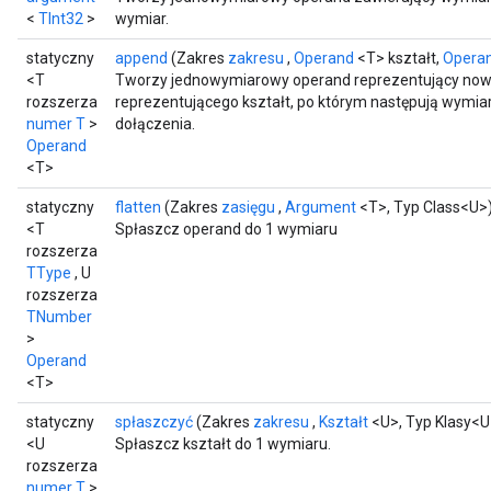
<
TInt32
>
wymiar.
statyczny
append
(Zakres
zakresu
,
Operand
<T> kształt,
Opera
<T
Tworzy jednowymiarowy operand reprezentujący nowy
rozszerza
reprezentującego kształt, po którym następują wymia
numer T
>
dołączenia.
Operand
<T>
statyczny
flatten
(Zakres
zasięgu
,
Argument
<T>, Typ Class<U>
<T
Spłaszcz operand do 1 wymiaru
rozszerza
TType
, U
rozszerza
TNumber
>
Operand
<T>
statyczny
spłaszczyć
(Zakres
zakresu
,
Kształt
<U>, Typ Klasy<U
<U
Spłaszcz kształt do 1 wymiaru.
rozszerza
numer T
>