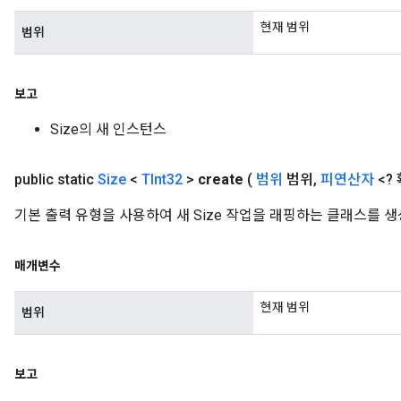
현재 범위
범위
보고
Size의 새 인스턴스
public static
Size
<
TInt32
>
create
(
범위
범위
,
피연산자
<?
기본 출력 유형을 사용하여 새 Size 작업을 래핑하는 클래스를 
매개변수
현재 범위
범위
보고