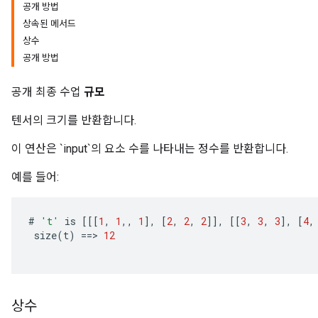
공개 방법
상속된 메서드
상수
공개 방법
공개 최종 수업
규모
텐서의 크기를 반환합니다.
이 연산은 `input`의 요소 수를 나타내는 정수를 반환합니다.
예를 들어:
#
't'
is
[[[
1
,
1
,,
1
]
,
[
2
,
2
,
2
]]
,
[[
3
,
3
,
3
]
,
[
4
,
size
(
t
)
==
>
12
상수