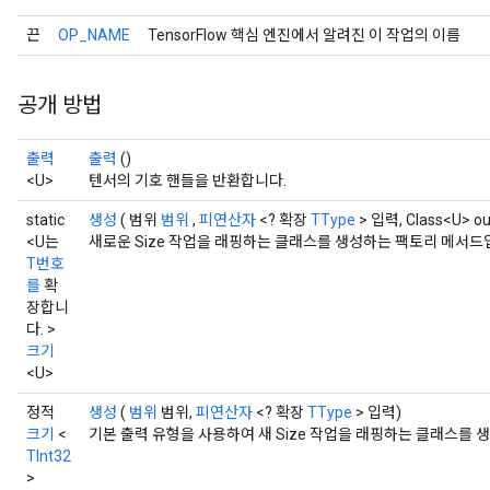
끈
OP_NAME
TensorFlow 핵심 엔진에서 알려진 이 작업의 이름
공개 방법
출력
출력
()
<U>
텐서의 기호 핸들을 반환합니다.
static
생성
( 범위
범위
,
피연산자
<? 확장
TType
> 입력, Class<U> ou
<U는
새로운 Size 작업을 래핑하는 클래스를 생성하는 팩토리 메서드
T번호
를
확
장합니
다. >
크기
<U>
정적
생성
(
범위
범위,
피연산자
<? 확장
TType
> 입력)
크기
<
기본 출력 유형을 사용하여 새 Size 작업을 래핑하는 클래스를
TInt32
>