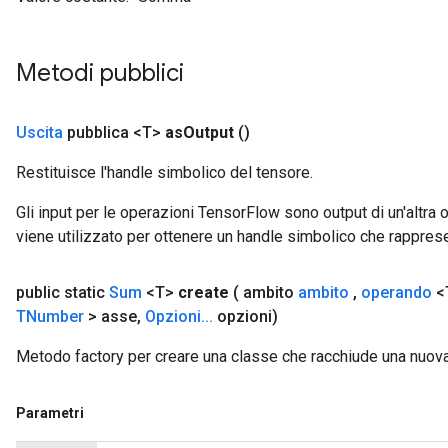
Metodi pubblici
Uscita
pubblica <T>
as
Output
()
Restituisce l'handle simbolico del tensore.
Gli input per le operazioni TensorFlow sono output di un'alt
viene utilizzato per ottenere un handle simbolico che rappresent
public static
Sum
<T>
create
( ambito
ambito
,
operando
<T
TNumber
> asse
,
Opzioni
.
.
.
opzioni)
Metodo factory per creare una classe che racchiude una nuov
Parametri