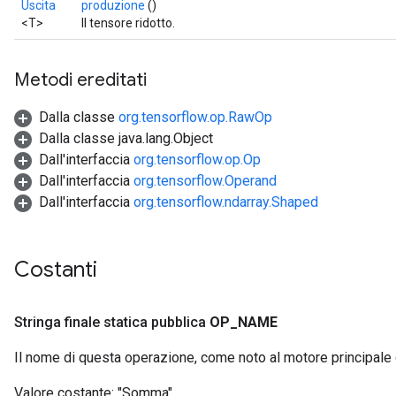
Uscita
produzione
()
<T>
Il tensore ridotto.
Metodi ereditati
Dalla classe
org.tensorflow.op.RawOp
Dalla classe java.lang.Object
Dall'interfaccia
org.tensorflow.op.Op
Dall'interfaccia
org.tensorflow.Operand
Dall'interfaccia
org.tensorflow.ndarray.Shaped
Costanti
Stringa finale statica pubblica
OP
_
NAME
Il nome di questa operazione, come noto al motore principale
Valore costante:
"Somma"