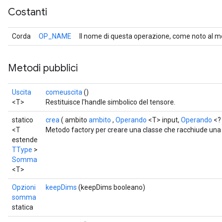
Costanti
Corda
OP_NAME
Il nome di questa operazione, come noto al m
Metodi pubblici
Uscita
comeuscita
()
<T>
Restituisce l'handle simbolico del tensore.
statico
crea
( ambito
ambito
,
Operando
<T> input,
Operando
<?
<T
Metodo factory per creare una classe che racchiude un
estende
TType
>
Somma
<T>
Opzioni
keepDims
(keepDims booleano)
somma
statica