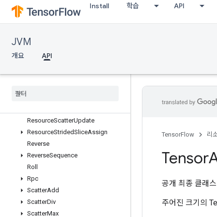
ResourceScatterDiv
Install
학습
API
ResourceScatterMax
ResourceScatterMin
ResourceScatterMul
JVM
ResourceScatterNdAdd
개요
API
ResourceScatterNdMax
Resource
Scatter
Nd
Min
Resource
Scatter
Nd
Sub
Resource
Scatter
Nd
Update
Resource
Scatter
Sub
Resource
Scatter
Update
Resource
Strided
Slice
Assign
TensorFlow
리
Reverse
Tensor
A
Reverse
Sequence
Roll
Rpc
공개 최종 클래
Scatter
Add
주어진 크기의 Ten
Scatter
Div
Scatter
Max