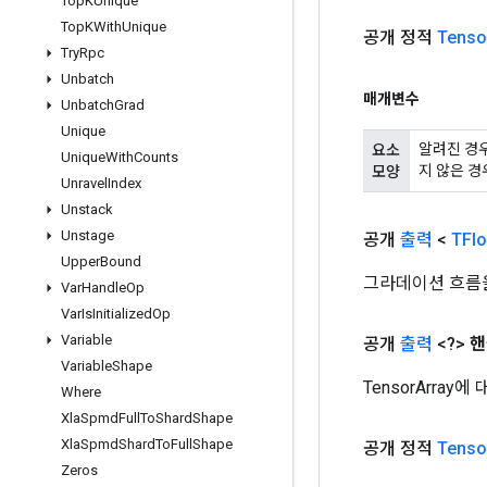
Top
KUnique
Top
KWith
Unique
공개 정적
Tenso
Try
Rpc
Unbatch
매개변수
Unbatch
Grad
Unique
알려진 경우
요소
Unique
With
Counts
지 않은 경
모양
Unravel
Index
Unstack
Unstage
공개
출력
<
TFlo
Upper
Bound
그라데이션 흐름을
Var
Handle
Op
Var
Is
Initialized
Op
Variable
공개
출력
<?>
핸
Variable
Shape
TensorArray
Where
Xla
Spmd
Full
To
Shard
Shape
Xla
Spmd
Shard
To
Full
Shape
공개 정적
Tenso
Zeros