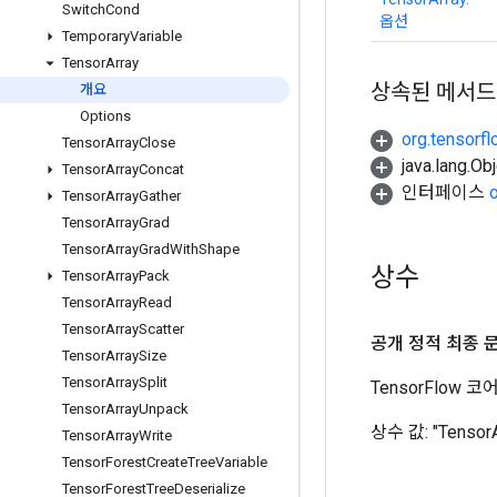
Switch
Cond
옵션
Temporary
Variable
Tensor
Array
상속된 메서드
개요
Options
org.tensorf
Tensor
Array
Close
java.lang.
Tensor
Array
Concat
인터페이스
Tensor
Array
Gather
Tensor
Array
Grad
Tensor
Array
Grad
With
Shape
상수
Tensor
Array
Pack
Tensor
Array
Read
Tensor
Array
Scatter
공개 정적 최종 
Tensor
Array
Size
Tensor
Array
Split
TensorFlow
Tensor
Array
Unpack
상수 값:
"Tensor
Tensor
Array
Write
Tensor
Forest
Create
Tree
Variable
Tensor
Forest
Tree
Deserialize