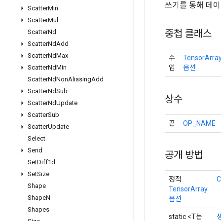
쓰기를 통해 데이
Scatter
Min
Scatter
Mul
중첩 클래스
Scatter
Nd
Scatter
Nd
Add
Scatter
Nd
Max
수
TensorArray
업
옵션
Scatter
Nd
Min
Scatter
Nd
Non
Aliasing
Add
Scatter
Nd
Sub
상수
Scatter
Nd
Update
Scatter
Sub
끈
OP_NAME
Scatter
Update
Select
Send
공개 방법
Set
Diff1d
Set
Size
정적
C
Shape
TensorArray.
Shape
N
옵션
Shapes
static <T는