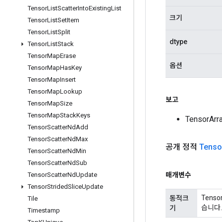
Tensor
List
Scatter
Into
Existing
List
크기
Tensor
List
Set
Item
Tensor
List
Split
dtype
Tensor
List
Stack
Tensor
Map
Erase
옵션
Tensor
Map
Has
Key
Tensor
Map
Insert
Tensor
Map
Lookup
보고
Tensor
Map
Size
Tensor
Map
Stack
Keys
TensorA
Tensor
Scatter
Nd
Add
Tensor
Scatter
Nd
Max
공개 정적
Tenso
Tensor
Scatter
Nd
Min
Tensor
Scatter
Nd
Sub
매개변수
Tensor
Scatter
Nd
Update
Tensor
Strided
Slice
Update
Tens
동적크
Tile
습니다.
기
Timestamp