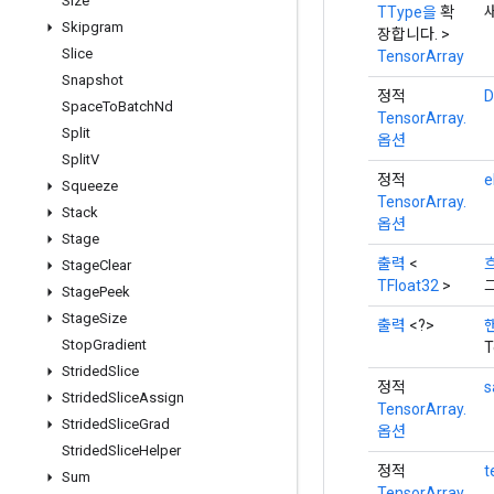
Size
TType을
확
Skipgram
장합니다. >
Slice
TensorArray
Snapshot
정적
D
Space
To
Batch
Nd
TensorArray.
Split
옵션
Split
V
정적
e
Squeeze
TensorArray.
Stack
옵션
Stage
출력
<
Stage
Clear
TFloat32
>
Stage
Peek
Stage
Size
출력
<?>
Stop
Gradient
T
Strided
Slice
정적
s
Strided
Slice
Assign
TensorArray.
Strided
Slice
Grad
옵션
Strided
Slice
Helper
정적
t
Sum
TensorArray.