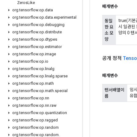
Zeros
Like
매개변수
org
.
tensorflow
.
op
.
data
org
.
tensorflow
.
op
.
data
.
experimental
true(기
동일
org
.
tensorflow
.
op
.
debugging
시 일관된 
한 요
org
.
tensorflow
.
op
.
distribute
양의 0 텐
소 모
양
org
.
tensorflow
.
op
.
dtypes
org
.
tensorflow
.
op
.
estimator
org
.
tensorflow
.
op
.
image
공개 정적
Tenso
org
.
tensorflow
.
op
.
io
org
.
tensorflow
.
op
.
linalg
매개변수
org
.
tensorflow
.
op
.
linalg
.
sparse
org
.
tensorflow
.
op
.
math
임시
텐서배열이
org
.
tensorflow
.
op
.
math
.
special
유함
름
org
.
tensorflow
.
op
.
nn
org
.
tensorflow
.
op
.
nn
.
raw
org
.
tensorflow
.
op
.
quantization
org
.
tensorflow
.
op
.
ragged
org
.
tensorflow
.
op
.
random
org
.
tensorflow
.
op
.
random
.