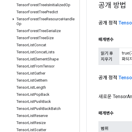
공개 방법
Tensor
Forest
Tree
Is
Initialized
Op
Tensor
Forest
Tree
Predict
Tensor
Forest
Tree
Resource
Handle
공개 정적
Tenso
Op
Tensor
Forest
Tree
Serialize
Tensor
Forest
Tree
Size
매개변수
Tensor
List
Concat
Tensor
List
Concat
Lists
tru
읽기 후
화되지
지우기
Tensor
List
Element
Shape
Tensor
List
From
Tensor
Tensor
List
Gather
공개 정적
Tenso
Tensor
List
Get
Item
Tensor
List
Length
Tensor
List
Pop
Back
새로운 Tensor
Tensor
List
Push
Back
Tensor
List
Push
Back
Batch
매개변수
Tensor
List
Reserve
Tensor
List
Resize
범위
Tensor
List
Scatter