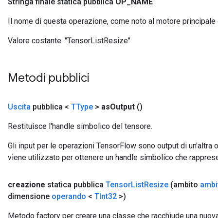
Stringa finale statica pubblica
OP
_
NAME
Il nome di questa operazione, come noto al motore principale
Valore costante:
"TensorListResize"
Metodi pubblici
Uscita
pubblica <
TType
>
as
Output
()
Restituisce l'handle simbolico del tensore.
Gli input per le operazioni TensorFlow sono output di un'alt
viene utilizzato per ottenere un handle simbolico che rappresent
creazione
statica pubblica
Tensor
List
Resize
(ambito
ambi
dimensione
operando
<
TInt32
>)
Metodo factory per creare una classe che racchiude una nuov