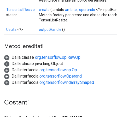
Restituisce l'handle simbolico del tensore.
TensorListResize
create
( ambito
ambito
,
operando
<?> inputHan
statico
Metodo factory per creare una classe che racc
TensorListResize.
Uscita
<?>
outputHandle
()
Metodi ereditati
Dalla classe
org.tensorflow.op.RawOp
Dalla classe java.lang.Object
Dall'interfaccia
org.tensorflow.op.Op
Dall'interfaccia
org.tensorflow.Operand
Dall'interfaccia
org.tensorflow.ndarray.Shaped
Costanti