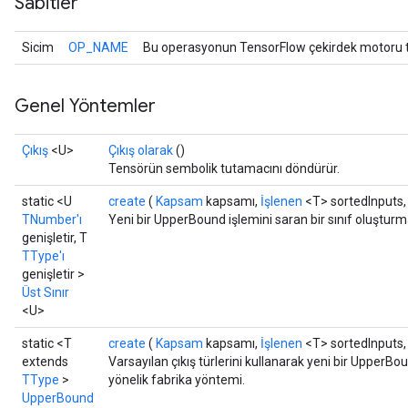
Sabitler
Sicim
OP_NAME
Bu operasyonun TensorFlow çekirdek motoru ta
Genel Yöntemler
Çıkış
<U>
Çıkış olarak
()
Tensörün sembolik tutamacını döndürür.
static <U
create
(
Kapsam
kapsamı,
İşlenen
<T> sortedInputs
TNumber'ı
Yeni bir UpperBound işlemini saran bir sınıf oluştur
genişletir, T
TType'ı
genişletir >
Üst Sınır
<U>
static <T
create
(
Kapsam
kapsamı,
İşlenen
<T> sortedInputs
extends
Varsayılan çıkış türlerini kullanarak yeni bir UpperBo
TType
>
yönelik fabrika yöntemi.
UpperBound