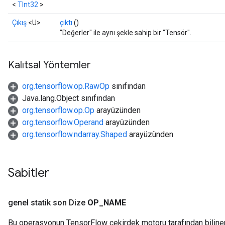
<
TInt32
>
Çıkış
<U>
çıktı
()
"Değerler" ile aynı şekle sahip bir "Tensör".
Kalıtsal Yöntemler
org.tensorflow.op.RawOp
sınıfından
Java.lang.Object sınıfından
org.tensorflow.op.Op
arayüzünden
org.tensorflow.Operand
arayüzünden
org.tensorflow.ndarray.Shaped
arayüzünden
Sabitler
genel statik son Dize
OP
_
NAME
Bu operasyonun TensorFlow çekirdek motoru tarafından biline