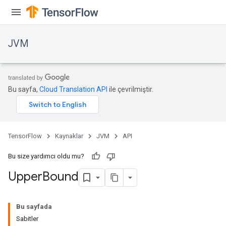
JVM
Bu sayfa,
Cloud Translation API
ile çevrilmiştir.
TensorFlow
Kaynaklar
JVM
API
Bu size yardımcı oldu mu?
Upper
Bound
Bu sayfada
Sabitler