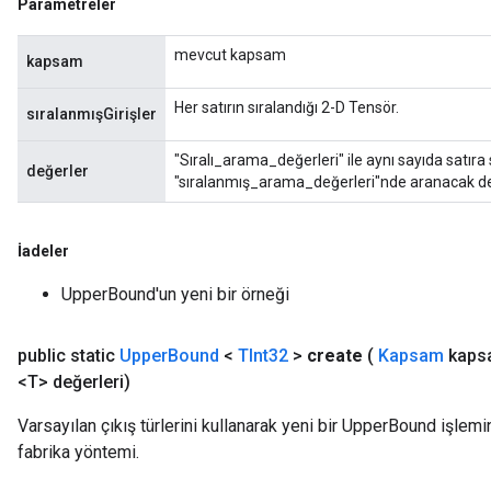
Parametreler
mevcut kapsam
kapsam
Her satırın sıralandığı 2-D Tensör.
sıralanmışGirişler
"Sıralı_arama_değerleri" ile aynı sayıda satıra
değerler
"sıralanmış_arama_değerleri"nde aranacak değe
İadeler
UpperBound'un yeni bir örneği
public static
Upper
Bound
<
TInt32
>
create
(
Kapsam
kaps
<T> değerleri)
Varsayılan çıkış türlerini kullanarak yeni bir UpperBound işlemi
fabrika yöntemi.