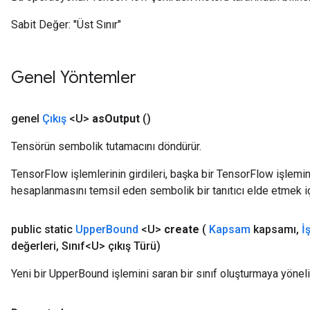
Sabit Değer:
"Üst Sınır"
Genel Yöntemler
genel
Çıkış
<U>
as
Output
()
Tensörün sembolik tutamacını döndürür.
TensorFlow işlemlerinin girdileri, başka bir TensorFlow işleminin
hesaplanmasını temsil eden sembolik bir tanıtıcı elde etmek için
public static
Upper
Bound
<U>
create
(
Kapsam
kapsamı
,
İ
değerleri
,
Sınıf<U> çıkış Türü)
Yeni bir UpperBound işlemini saran bir sınıf oluşturmaya yöneli