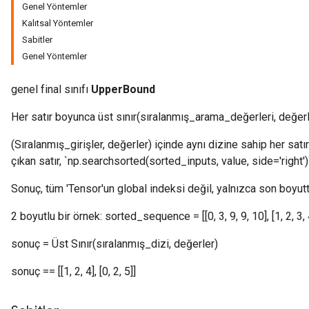
Genel Yöntemler
Kalıtsal Yöntemler
Sabitler
Genel Yöntemler
genel final sınıfı
UpperBound
Her satır boyunca üst sınır(sıralanmış_arama_değerleri, değerl
(Sıralanmış_girişler, değerler) içinde aynı dizine sahip her satı
çıkan satır, `np.searchsorted(sorted_inputs, value, side='right'
Sonuç, tüm 'Tensor'un global indeksi değil, yalnızca son boyutt
2 boyutlu bir örnek: sorted_sequence = [[0, 3, 9, 9, 10], [1, 2, 3, 4, 
sonuç = Üst Sınır(sıralanmış_dizi, değerler)
sonuç == [[1, 2, 4], [0, 2, 5]]