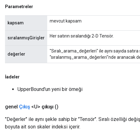
Parametreler
mevcut kapsam
kapsam
Her satırın sıralandığı 2-D Tensör.
sıralanmışGirişler
"Sıralı_arama_değerleri" ile aynı sayıda satıra
değerler
"sıralanmış_arama_değerleri"nde aranacak değe
İadeler
UpperBound'un yeni bir örneği
genel
Çıkış
<U>
çıkışı
()
"Değerler" ile aynı şekle sahip bir "Tensör". Sıralı özelliği de
boyuta ait son skaler indeksi içerir.