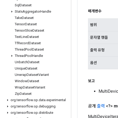
Sql
Dataset
매개변수
Stats
Aggregator
Handle
Take
Dataset
Tensor
Dataset
범위
Tensor
Slice
Dataset
Text
Line
Dataset
문자열 핸들
Tf
Record
Dataset
Thread
Pool
Dataset
출력 유형
Thread
Pool
Handle
Unbatch
Dataset
옵션
Unique
Dataset
Unwrap
Dataset
Variant
보고
Window
Dataset
Wrap
Dataset
Variant
MultiDev
Zip
Dataset
org
.
tensorflow
.
op
.
data
.
experimental
공개
출력
<?>
mu
org
.
tensorflow
.
op
.
debugging
org
.
tensorflow
.
op
.
distribute
MultiDeviceIt