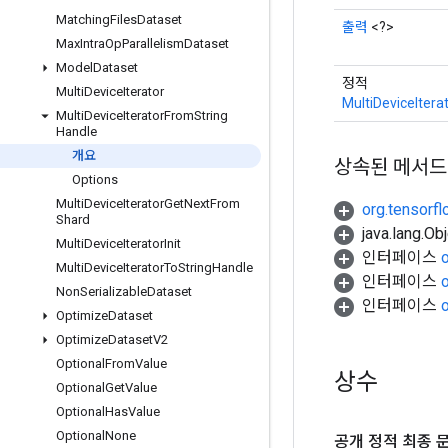
Matching
Files
Dataset
출력
<?>
Max
Intra
Op
Parallelism
Dataset
Model
Dataset
정적
Multi
Device
Iterator
MultiDeviceIter
Multi
Device
Iterator
From
String
Handle
개요
상속된 메서드
Options
Multi
Device
Iterator
Get
Next
From
org.tensorf
Shard
java.lang.
Multi
Device
Iterator
Init
인터페이스
Multi
Device
Iterator
To
String
Handle
인터페이스
Non
Serializable
Dataset
인터페이스
Optimize
Dataset
Optimize
Dataset
V2
Optional
From
Value
상수
Optional
Get
Value
Optional
Has
Value
Optional
None
공개 정적 최종 