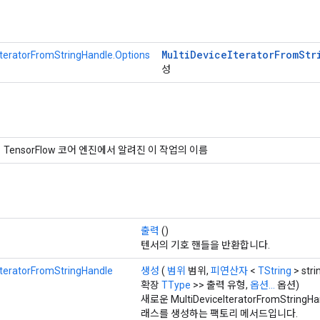
Multi
Device
Iterator
From
Str
IteratorFromStringHandle.Options
성
TensorFlow 코어 엔진에서 알려진 이 작업의 이름
출력
()
텐서의 기호 핸들을 반환합니다.
IteratorFromStringHandle
생성
(
범위
범위,
피연산자
<
TString
> stri
확장
TType
>> 출력 유형,
옵션...
옵션)
새로운 MultiDeviceIteratorFromStrin
래스를 생성하는 팩토리 메서드입니다.