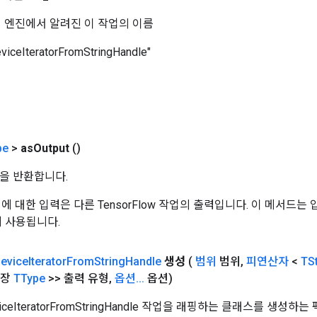
 코어 엔진에서 알려진 이 작업의 이름
eviceIteratorFromStringHandle"
pe
>
as
Output
()
을 반환합니다.
 작업에 대한 입력은 다른 TensorFlow 작업의 출력입니다. 이 메서드
데 사용됩니다.
evice
Iterator
From
String
Handle
생성
(
범위
범위
,
피연산자
<
TS
 확장
TType
>> 출력 유형
,
옵션
.
.
.
옵션)
viceIteratorFromStringHandle 작업을 래핑하는 클래스를 생성