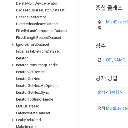
Delete
Multi
Device
Iterator
중첩 클래스
Dense
To
Sparse
Batch
Dataset
Deserialize
Iterator
수
MultiDevice
Directed
Interleave
Dataset
업
Filter
By
Last
Component
Dataset
Fixed
Length
Record
Dataset
Ignore
Errors
Dataset
상수
Initialize
Table
From
Dataset
Iterator
끈
OP_NAME
Iterator
From
String
Handle
Iterator
Get
Device
공개 방법
Iterator
Get
Next
Iterator
Get
Next
As
Optional
출력
<
T유형
>
Iterator
Get
Next
Sync
Iterator
To
String
Handle
LMDBDataset
정적
MultiDevice
Latency
Stats
Dataset
Leaky
Relu
Grad
Make
Iterator