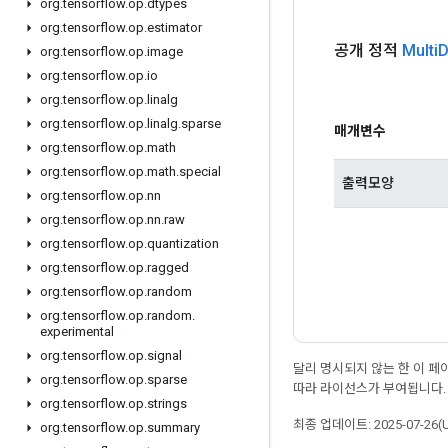
org
.
tensorflow
.
op
.
dtypes
org
.
tensorflow
.
op
.
estimator
공개 정적
Multi
D
org
.
tensorflow
.
op
.
image
org
.
tensorflow
.
op
.
io
org
.
tensorflow
.
op
.
linalg
org
.
tensorflow
.
op
.
linalg
.
sparse
매개변수
org
.
tensorflow
.
op
.
math
org
.
tensorflow
.
op
.
math
.
special
출력모양
org
.
tensorflow
.
op
.
nn
org
.
tensorflow
.
op
.
nn
.
raw
org
.
tensorflow
.
op
.
quantization
org
.
tensorflow
.
op
.
ragged
org
.
tensorflow
.
op
.
random
org
.
tensorflow
.
op
.
random
.
experimental
org
.
tensorflow
.
op
.
signal
달리 명시되지 않는 한 이 
org
.
tensorflow
.
op
.
sparse
따라 라이선스가 부여됩니다.
org
.
tensorflow
.
op
.
strings
최종 업데이트: 2025-07-26(
org
.
tensorflow
.
op
.
summary