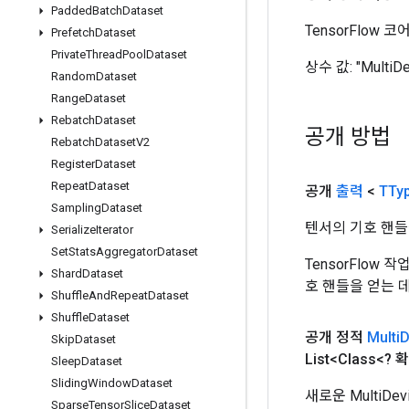
Padded
Batch
Dataset
TensorFlow
Prefetch
Dataset
Private
Thread
Pool
Dataset
상수 값:
"MultiD
Random
Dataset
Range
Dataset
Rebatch
Dataset
공개 방법
Rebatch
Dataset
V2
Register
Dataset
Repeat
Dataset
공개
출력
<
TTy
Sampling
Dataset
텐서의 기호 핸들
Serialize
Iterator
Set
Stats
Aggregator
Dataset
TensorFlow
Shard
Dataset
호 핸들을 얻는 
Shuffle
And
Repeat
Dataset
Shuffle
Dataset
공개 정적
Multi
D
Skip
Dataset
List<Class<?
Sleep
Dataset
Sliding
Window
Dataset
새로운 MultiDe
Sparse
Tensor
Slice
Dataset