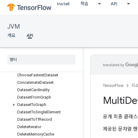
AnonymousMemoryCache
Install
학습
API
AnonymousMultiDeviceIterator
AssertNextDataset
AutoShardDataset
JVM
BatchDataset
개요
API
BytesProducedStatsDataset
CSVDataset
CSVDataset
V2
Cache
Dataset
Cache
Dataset
V2
Choose
Fastest
Dataset
Concatenate
Dataset
TensorFlow
리
Dataset
Cardinality
Multi
De
Dataset
From
Graph
Dataset
To
Graph
Dataset
To
Single
Element
공개 최종 클래
Dataset
To
Tf
Record
Delete
Iterator
제공된 문자열 핸들에
Delete
Memory
Cache