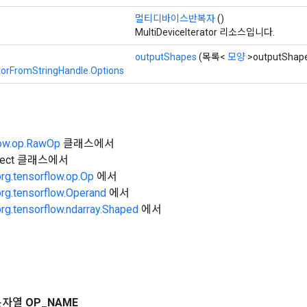
멀티디바이스반복자
()
MultiDeviceIterator 리소스입니다.
outputShapes
(목록<
모양
>outputShap
atorFromStringHandle.Options
low.op.RawOp
클래스에서
Object 클래스에서
org.tensorflow.op.Op
에서
org.tensorflow.Operand
에서
org.tensorflow.ndarray.Shaped
에서
문자열
OP
_
NAME