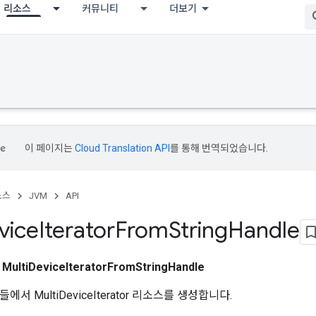
리소스
커뮤니티
더보기
이 페이지는
Cloud Translation API
를 통해 번역되었습니다.
소스
JVM
API
vice
Iterator
From
String
Handle
스
MultiDeviceIteratorFromStringHandle
서 MultiDeviceIterator 리소스를 생성합니다.