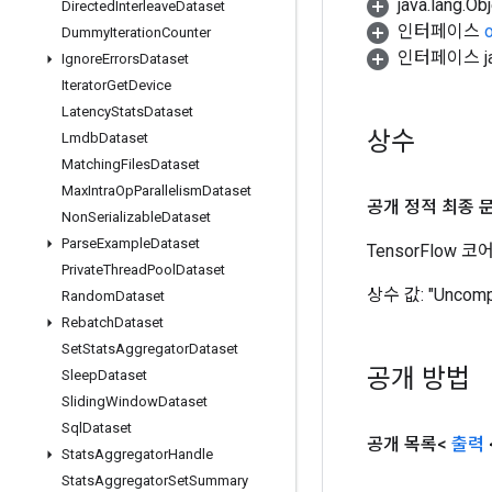
java.lang.
Directed
Interleave
Dataset
인터페이스
Dummy
Iteration
Counter
인터페이스 jav
Ignore
Errors
Dataset
Iterator
Get
Device
Latency
Stats
Dataset
상수
Lmdb
Dataset
Matching
Files
Dataset
Max
Intra
Op
Parallelism
Dataset
공개 정적 최종 
Non
Serializable
Dataset
Parse
Example
Dataset
TensorFlow
Private
Thread
Pool
Dataset
상수 값:
"Uncomp
Random
Dataset
Rebatch
Dataset
Set
Stats
Aggregator
Dataset
공개 방법
Sleep
Dataset
Sliding
Window
Dataset
Sql
Dataset
공개 목록<
출력
Stats
Aggregator
Handle
Stats
Aggregator
Set
Summary