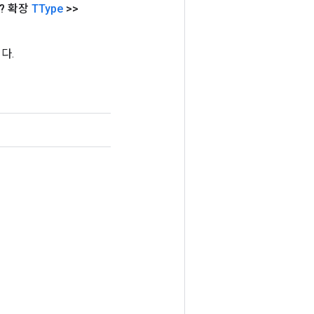
<? 확장
TType
>>
다.