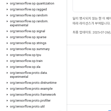
org
.
tensorflow
.
op
.
quantization
org
.
tensorflow
.
op
.
ragged
org
.
tensorflow
.
op
.
random
달리 명시되지 않는 한 이 
org
.
tensorflow
.
op
.
random
.
따라 라이선스가 부여됩니다.
experimental
org
.
tensorflow
.
op
.
signal
최종 업데이트: 2025-07-26(
org
.
tensorflow
.
op
.
sparse
org
.
tensorflow
.
op
.
strings
org
.
tensorflow
.
op
.
summary
최신 소식 확인하기
org
.
tensorflow
.
op
.
tpu
org
.
tensorflow
.
op
.
train
블로그
org
.
tensorflow
.
op
.
xla
포럼
org
.
tensorflow
.
proto
.
data
.
experimental
GitHub
org
.
tensorflow
.
proto
.
distruntime
Twitter
org
.
tensorflow
.
proto
.
example
YouTube
org
.
tensorflow
.
proto
.
framework
org
.
tensorflow
.
proto
.
profiler
org
.
tensorflow
.
proto
.
util