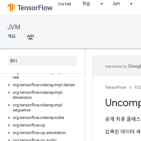
org.tensorflow.ndarray.buffer
Install
학습
API
org.tensorflow.ndarray.buffer.layout
org.tensorflow.ndarray.impl
org.tensorflow.ndarray.impl.buffer
JVM
org.tensorflow.ndarray.impl.buffer.adapter
개요
API
org.tensorflow.ndarray.impl.buffer.layout
org
.
tensorflow
.
ndarray
.
impl
.
buffer
.
misc
org
.
tensorflow
.
ndarray
.
impl
.
buffer
.
nio
org
.
tensorflow
.
ndarray
.
impl
.
buffer
.
raw
org
.
tensorflow
.
ndarray
.
impl
.
dense
TensorFlow
리
org
.
tensorflow
.
ndarray
.
impl
.
dimension
Uncomp
org
.
tensorflow
.
ndarray
.
impl
.
sequence
org
.
tensorflow
.
ndarray
.
index
공개 최종 클래
org
.
tensorflow
.
op
압축된 데이터 세
org
.
tensorflow
.
op
.
annotation
org
.
tensorflow
.
op
.
audio