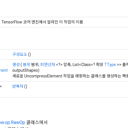
TensorFlow 코어 엔진에서 알려진 이 작업의 이름
구성요소
()
생성
(
범위
범위,
피연산자
<?> 압축, List<Class<? 확장
TType
>> 출력
ment
outputShapes)
새로운 UncompressElement 작업을 래핑하는 클래스를 생성하는 
<
반복자
()
low.op.RawOp
클래스에서