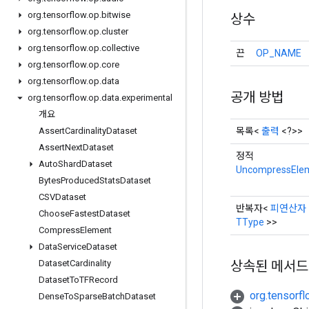
org
.
tensorflow
.
op
.
bitwise
상수
org
.
tensorflow
.
op
.
cluster
org
.
tensorflow
.
op
.
collective
끈
OP_NAME
org
.
tensorflow
.
op
.
core
org
.
tensorflow
.
op
.
data
공개 방법
org
.
tensorflow
.
op
.
data
.
experimental
개요
목록<
출력
<?>>
Assert
Cardinality
Dataset
Assert
Next
Dataset
정적
Auto
Shard
Dataset
UncompressEle
Bytes
Produced
Stats
Dataset
CSVDataset
반복자<
피연산자
Choose
Fastest
Dataset
TType
>>
Compress
Element
Data
Service
Dataset
상속된 메서드
Dataset
Cardinality
Dataset
To
TFRecord
org.tensorf
Dense
To
Sparse
Batch
Dataset