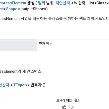
mpress
Element
생성
(
범위
범위
,
피연산자
<?> 압축
,
List<Class
st<
Shape
> output
Shapes)
ressElement 작업을 래핑하는 클래스를 생성하는 팩토리 메서드입니
현재 범위
essElement의 새 인스턴스
연산자
<
TType
>>
반복자
()
도움이 되었나요?