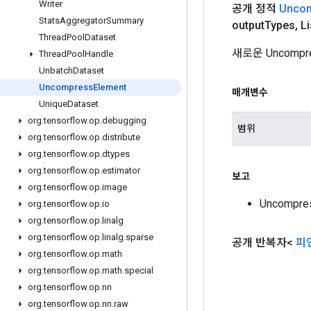
Writer
공개 정적
Unco
Stats
Aggregator
Summary
output
Types
,
Li
Thread
Pool
Dataset
새로운 Uncomp
Thread
Pool
Handle
Unbatch
Dataset
Uncompress
Element
매개변수
Unique
Dataset
org
.
tensorflow
.
op
.
debugging
범위
org
.
tensorflow
.
op
.
distribute
org
.
tensorflow
.
op
.
dtypes
org
.
tensorflow
.
op
.
estimator
보고
org
.
tensorflow
.
op
.
image
Uncompr
org
.
tensorflow
.
op
.
io
org
.
tensorflow
.
op
.
linalg
org
.
tensorflow
.
op
.
linalg
.
sparse
공개 반복자<
피
org
.
tensorflow
.
op
.
math
org
.
tensorflow
.
op
.
math
.
special
org
.
tensorflow
.
op
.
nn
org
.
tensorflow
.
op
.
nn
.
raw