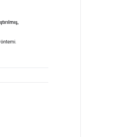
ştırılmış
,
yöntemi.