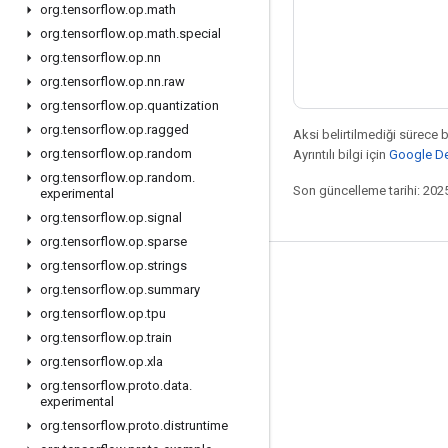
org
.
tensorflow
.
op
.
math
org
.
tensorflow
.
op
.
math
.
special
org
.
tensorflow
.
op
.
nn
org
.
tensorflow
.
op
.
nn
.
raw
org
.
tensorflow
.
op
.
quantization
org
.
tensorflow
.
op
.
ragged
Aksi belirtilmediği sürece 
org
.
tensorflow
.
op
.
random
Ayrıntılı bilgi için
Google Dev
org
.
tensorflow
.
op
.
random
.
Son güncelleme tarihi: 202
experimental
org
.
tensorflow
.
op
.
signal
org
.
tensorflow
.
op
.
sparse
org
.
tensorflow
.
op
.
strings
Bağlı kalma
org
.
tensorflow
.
op
.
summary
Blog
org
.
tensorflow
.
op
.
tpu
org
.
tensorflow
.
op
.
train
Forum
org
.
tensorflow
.
op
.
xla
GitHub
org
.
tensorflow
.
proto
.
data
.
experimental
Twitter
org
.
tensorflow
.
proto
.
distruntime
YouTube