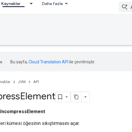
Kaynaklar
Daha fazla
Bu sayfa,
Cloud Translation API
ile çevrilmiştir.
naklar
JVM
API
ress
Element
UncompressElement
 veri kümesi öğesinin sıkıştırmasını açar.