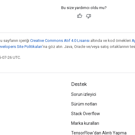
Bu size yardımcı oldu mu?
bu sayfanın içeriği
Creative Commons Atıf 4.0 Lisansı
altında ve kod örnekleri
A
elopers Site Politikaları
'na göz atın. Java, Oracle ve/veya satış ortaklarının tesc
5-07-26 UTC.
Destek
Sorun izleyici
Sürüm notları
Stack Overflow
Marka kuralları
TensorFlow'dan Alıntı Yapma