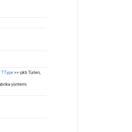
r
TType
>> çıktı Türleri,
abrika yöntemi.