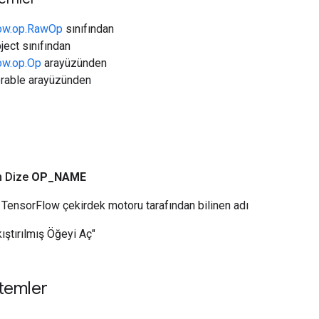
low.op.RawOp
sınıfından
ject sınıfından
low.op.Op
arayüzünden
erable arayüzünden
n Dize
OP
_
NAME
TensorFlow çekirdek motoru tarafından bilinen adı
kıştırılmış Öğeyi Aç"
temler