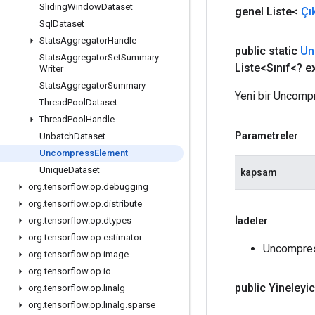
Sliding
Window
Dataset
genel Liste<
Çı
Sql
Dataset
Stats
Aggregator
Handle
public static
Un
Stats
Aggregator
Set
Summary
Liste<Sınıf<? 
Writer
Stats
Aggregator
Summary
Yeni bir Uncompr
Thread
Pool
Dataset
Thread
Pool
Handle
Parametreler
Unbatch
Dataset
Uncompress
Element
Unique
Dataset
kapsam
org
.
tensorflow
.
op
.
debugging
org
.
tensorflow
.
op
.
distribute
İadeler
org
.
tensorflow
.
op
.
dtypes
org
.
tensorflow
.
op
.
estimator
Uncompress
org
.
tensorflow
.
op
.
image
org
.
tensorflow
.
op
.
io
public Yineleyi
org
.
tensorflow
.
op
.
linalg
org
.
tensorflow
.
op
.
linalg
.
sparse