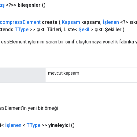
kış
<?>>
bileşenler
()
compress
Element
create
(
Kapsam
kapsamı
,
İşlenen
<?> sıkı
extends
TType
>> çıktı Türleri
,
Liste<
Şekil
> çıktı Şekilleri)
essElement işlemini saran bir sınıf oluşturmaya yönelik fabrika 
mevcut kapsam
Element'in yeni bir örneği
ci<
İşlenen
<
TType
>>
yineleyici
()