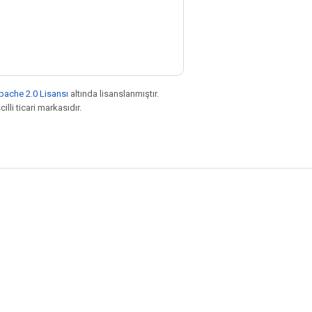
pache 2.0 Lisansı
altında lisanslanmıştır.
illi ticari markasıdır.