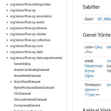
org
.
tensorflow
.
ndarray
.
index
Sabitler
org
.
tensorflow
.
op
org
.
tensorflow
.
op
.
annotation
Sicim
OP_NA
org
.
tensorflow
.
op
.
audio
org
.
tensorflow
.
op
.
bitwise
Genel Yönte
org
.
tensorflow
.
op
.
cluster
org
.
tensorflow
.
op
.
collective
org
.
tensorflow
.
op
.
core
Liste<
Çıkış
bi
<?>>
org
.
tensorflow
.
op
.
data
org
.
tensorflow
.
op
.
data
.
experimental
statik
cr
Genel Bakış
Sıkıştırmayı
Li
Assert
Cardinality
Dataset
Açma
Ye
Öğesi
Assert
Next
Dataset
Auto
Shard
Dataset
Yineleyici<
yi
Bytes
Produced
Stats
Dataset
İşlenen
<
CSVDataset
TType
>>
Choose
Fastest
Dataset
Compress
Element
Kalıtsal Yön