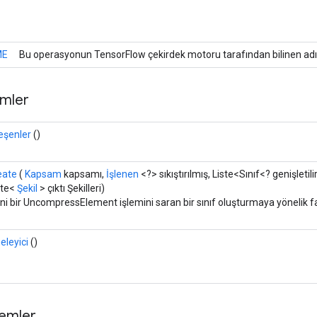
ME
Bu operasyonun TensorFlow çekirdek motoru tarafından bilinen adı
mler
leşenler
()
eate
(
Kapsam
kapsamı,
İşlenen
<?> sıkıştırılmış, Liste<Sınıf<? genişletili
ste<
Şekil
> çıktı Şekilleri)
ni bir UncompressElement işlemini saran bir sınıf oluşturmaya yönelik f
neleyici
()
temler