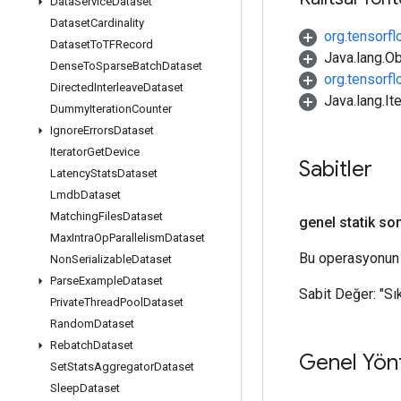
Data
Service
Dataset
Dataset
Cardinality
org.tensorf
Dataset
To
TFRecord
Java.lang.Ob
Dense
To
Sparse
Batch
Dataset
org.tensorf
Directed
Interleave
Dataset
Java.lang.It
Dummy
Iteration
Counter
Ignore
Errors
Dataset
Iterator
Get
Device
Sabitler
Latency
Stats
Dataset
Lmdb
Dataset
Matching
Files
Dataset
genel statik so
Max
Intra
Op
Parallelism
Dataset
Bu operasyonun 
Non
Serializable
Dataset
Parse
Example
Dataset
Sabit Değer:
"Sı
Private
Thread
Pool
Dataset
Random
Dataset
Rebatch
Dataset
Genel Yön
Set
Stats
Aggregator
Dataset
Sleep
Dataset