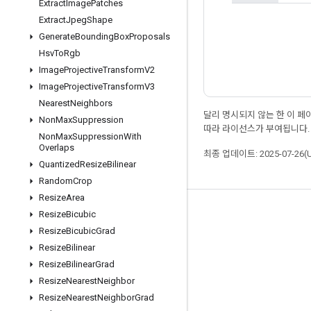
Extract
Image
Patches
Extract
Jpeg
Shape
Generate
Bounding
Box
Proposals
Hsv
To
Rgb
Image
Projective
Transform
V2
Image
Projective
Transform
V3
Nearest
Neighbors
달리 명시되지 않는 한 이 
Non
Max
Suppression
따라 라이선스가 부여됩니다.
Non
Max
Suppression
With
Overlaps
최종 업데이트: 2025-07-26(
Quantized
Resize
Bilinear
Random
Crop
Resize
Area
최신 소식 확인하기
Resize
Bicubic
Resize
Bicubic
Grad
블로그
Resize
Bilinear
포럼
Resize
Bilinear
Grad
Resize
Nearest
Neighbor
GitHub
Resize
Nearest
Neighbor
Grad
Twitter