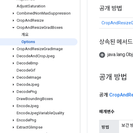
Adjust
Saturation
공개 방법
Combined
Non
Max
Suppression
Crop
And
Resize
CropAndResizeG
Crop
And
Resize
Grad
Boxes
개요
상속된 메서드
Options
Crop
And
Resize
Grad
Image
java.lang.
Decode
And
Crop
Jpeg
Decode
Bmp
Decode
Gif
공개 방법
Decode
Image
Decode
Jpeg
Decode
Png
공개
Crop
And
R
Draw
Bounding
Boxes
Encode
Jpeg
매개변수
Encode
Jpeg
Variable
Quality
Encode
Png
보간 방
방법
Extract
Glimpse