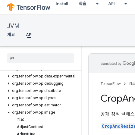
Install
학습
API
org.tensorflow.ndarray.impl.sequence
org.tensorflow.ndarray.index
org.tensorflow.op
JVM
org.tensorflow.op.annotation
org.tensorflow.op.audio
개요
API
org.tensorflow.op.bitwise
org
.
tensorflow
.
op
.
cluster
org
.
tensorflow
.
op
.
collective
org
.
tensorflow
.
op
.
core
org
.
tensorflow
.
op
.
data
org
.
tensorflow
.
op
.
data
.
experimental
org
.
tensorflow
.
op
.
debugging
TensorFlow
리
org
.
tensorflow
.
op
.
distribute
Crop
An
org
.
tensorflow
.
op
.
dtypes
org
.
tensorflow
.
op
.
estimator
org
.
tensorflow
.
op
.
image
공개 정적 클래
개요
CropAndResiz
Adjust
Contrast
Adjust
Hue