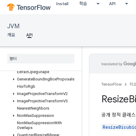
Install
학습
API
DecodeImage
DecodeJpeg
DecodePng
JVM
DrawBoundingBoxes
개요
API
EncodeJpeg
Encode
Jpeg
Variable
Quality
Encode
Png
Extract
Glimpse
Extract
Image
Patches
Extract
Jpeg
Shape
Generate
Bounding
Box
Proposals
TensorFlow
리
Hsv
To
Rgb
Image
Projective
Transform
V2
Resize
B
Image
Projective
Transform
V3
Nearest
Neighbors
공개 정적 클래
Non
Max
Suppression
Non
Max
Suppression
With
ResizeBicubi
Overlaps
Quantized
Resize
Bilinear