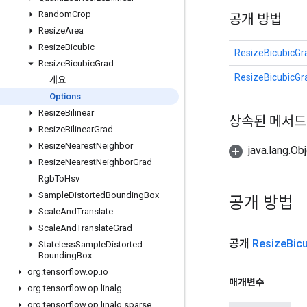
Random
Crop
공개 방법
Resize
Area
Resize
Bicubic
ResizeBicubicGr
Resize
Bicubic
Grad
ResizeBicubicGr
개요
Options
Resize
Bilinear
상속된 메서드
Resize
Bilinear
Grad
Resize
Nearest
Neighbor
java.lang.
Resize
Nearest
Neighbor
Grad
Rgb
To
Hsv
Sample
Distorted
Bounding
Box
공개 방법
Scale
And
Translate
Scale
And
Translate
Grad
공개
Resize
Bic
Stateless
Sample
Distorted
Bounding
Box
org
.
tensorflow
.
op
.
io
매개변수
org
.
tensorflow
.
op
.
linalg
org
.
tensorflow
.
op
.
linalg
.
sparse