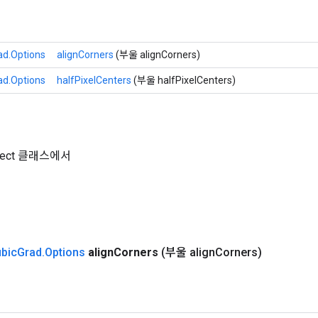
ad.Options
alignCorners
(부울 alignCorners)
ad.Options
halfPixelCenters
(부울 halfPixelCenters)
Object 클래스에서
ubic
Grad
.
Options
align
Corners
(부울 align
Corners)