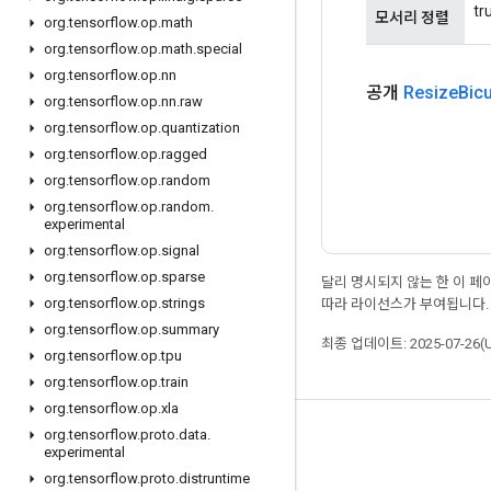
t
모서리 정렬
org
.
tensorflow
.
op
.
math
org
.
tensorflow
.
op
.
math
.
special
org
.
tensorflow
.
op
.
nn
공개
Resize
Bic
org
.
tensorflow
.
op
.
nn
.
raw
org
.
tensorflow
.
op
.
quantization
org
.
tensorflow
.
op
.
ragged
org
.
tensorflow
.
op
.
random
org
.
tensorflow
.
op
.
random
.
experimental
org
.
tensorflow
.
op
.
signal
org
.
tensorflow
.
op
.
sparse
달리 명시되지 않는 한 이 
org
.
tensorflow
.
op
.
strings
따라 라이선스가 부여됩니다.
org
.
tensorflow
.
op
.
summary
최종 업데이트: 2025-07-26(
org
.
tensorflow
.
op
.
tpu
org
.
tensorflow
.
op
.
train
org
.
tensorflow
.
op
.
xla
org
.
tensorflow
.
proto
.
data
.
최신 소식 확인하기
experimental
블로그
org
.
tensorflow
.
proto
.
distruntime