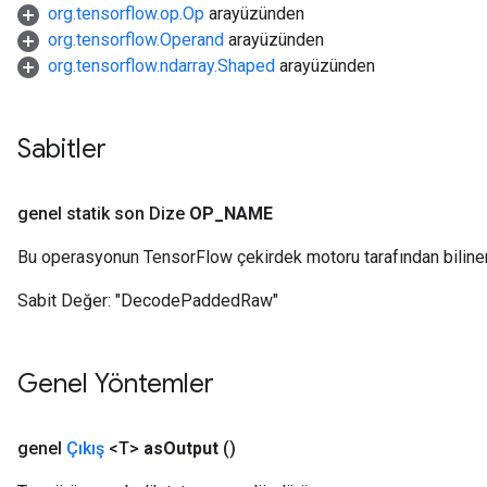
org.tensorflow.op.Op
arayüzünden
org.tensorflow.Operand
arayüzünden
org.tensorflow.ndarray.Shaped
arayüzünden
Sabitler
genel statik son Dize
OP
_
NAME
Bu operasyonun TensorFlow çekirdek motoru tarafından biline
Sabit Değer:
"DecodePaddedRaw"
Genel Yöntemler
genel
Çıkış
<T>
as
Output
()