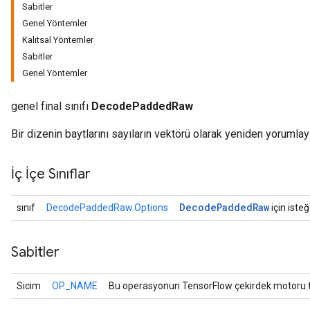
Sabitler
Genel Yöntemler
Kalıtsal Yöntemler
Sabitler
Genel Yöntemler
genel final sınıfı
DecodePaddedRaw
Bir dizenin baytlarını sayıların vektörü olarak yeniden yorumlay
İç İçe Sınıflar
r
Decode
Padded
Raw
sınıf
DecodePaddedRaw.Options
için isteğ
Sabitler
Sicim
OP_NAME
Bu operasyonun TensorFlow çekirdek motoru ta