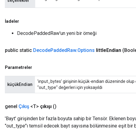
seçenekler
İadeler
DecodePaddedRaw'un yeni bir örneği
public static
Decode
Padded
Raw
.
Options
little
Endian
(Boole
Parametreler
'input_bytes' girişinin küçük-endian düzeninde olup o
küçükEndian
"out_type" değerleri için yoksayıldı
genel
Çıkış
<T>
çıkışı
()
'Bayt' girişinden bir fazla boyuta sahip bir Tensör. Eklenen boy
"out_type"ı temsil edecek bayt sayısına bölünmesine eşit bir b