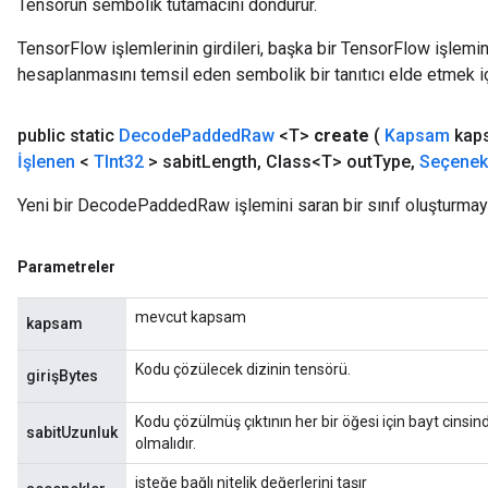
Tensörün sembolik tutamacını döndürür.
TensorFlow işlemlerinin girdileri, başka bir TensorFlow işleminin
hesaplanmasını temsil eden sembolik bir tanıtıcı elde etmek için
public static
Decode
Padded
Raw
<T>
create
(
Kapsam
kap
İşlenen
<
TInt32
> sabit
Length
,
Class<T> out
Type
,
Seçenek
Yeni bir DecodePaddedRaw işlemini saran bir sınıf oluşturmaya
Parametreler
mevcut kapsam
kapsam
Kodu çözülecek dizinin tensörü.
girişBytes
Kodu çözülmüş çıktının her bir öğesi için bayt cinsi
sabitUzunluk
olmalıdır.
isteğe bağlı nitelik değerlerini taşır