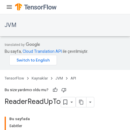
JVM
Bu sayfa,
Cloud Translation API
ile çevrilmiştir.
ions
TensorFlow
Kaynaklar
JVM
API
Bu size yardımcı oldu mu?
Reader
Read
Up
To
Bu sayfada
Sabitler