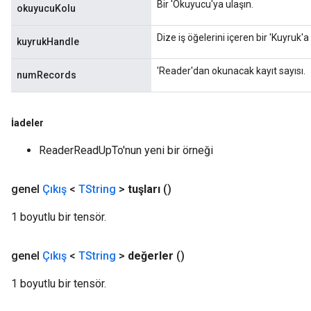
Bir 'Okuyucu'ya ulaşın.
okuyucuKolu
Dize iş öğelerini içeren bir 'Kuyruk'a 
kuyrukHandle
'Reader'dan okunacak kayıt sayısı.
numRecords
İadeler
ReaderReadUpTo'nun yeni bir örneği
genel
Çıkış
<
TString
>
tuşları
()
1 boyutlu bir tensör.
genel
Çıkış
<
TString
>
değerler
()
1 boyutlu bir tensör.