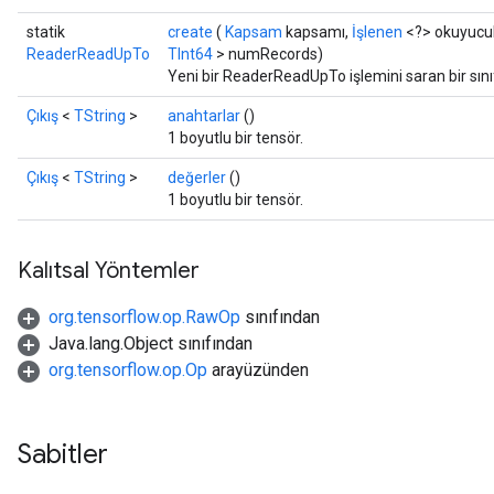
statik
create
(
Kapsam
kapsamı,
İşlenen
<?> okuyucu
ReaderReadUpTo
TInt64
> numRecords)
Yeni bir ReaderReadUpTo işlemini saran bir sın
Çıkış
<
TString
>
anahtarlar
()
1 boyutlu bir tensör.
Çıkış
<
TString
>
değerler
()
1 boyutlu bir tensör.
Kalıtsal Yöntemler
org.tensorflow.op.RawOp
sınıfından
Java.lang.Object sınıfından
org.tensorflow.op.Op
arayüzünden
Sabitler