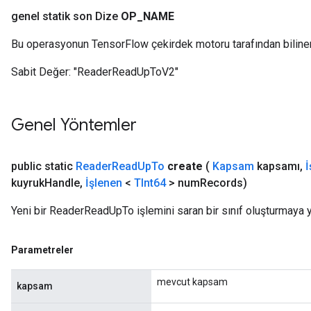
genel statik son Dize
OP
_
NAME
Bu operasyonun TensorFlow çekirdek motoru tarafından biline
Sabit Değer:
"ReaderReadUpToV2"
Genel Yöntemler
public static
Reader
Read
Up
To
create
(
Kapsam
kapsamı
,
İ
kuyruk
Handle
,
İşlenen
<
TInt64
> num
Records)
Yeni bir ReaderReadUpTo işlemini saran bir sınıf oluşturmaya y
Parametreler
mevcut kapsam
kapsam