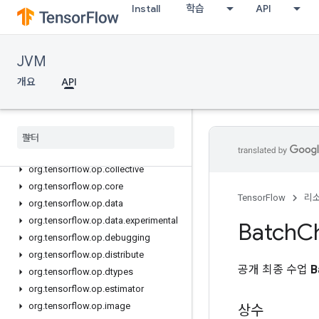
Install
학습
API
org.tensorflow.ndarray.impl.dense
org.tensorflow.ndarray.impl.dimension
org.tensorflow.ndarray.impl.sequence
JVM
org.tensorflow.ndarray.index
개요
API
org.tensorflow.op
org
.
tensorflow
.
op
.
annotation
org
.
tensorflow
.
op
.
audio
org
.
tensorflow
.
op
.
bitwise
org
.
tensorflow
.
op
.
cluster
org
.
tensorflow
.
op
.
collective
org
.
tensorflow
.
op
.
core
TensorFlow
리
org
.
tensorflow
.
op
.
data
org
.
tensorflow
.
op
.
data
.
experimental
Batch
C
org
.
tensorflow
.
op
.
debugging
org
.
tensorflow
.
op
.
distribute
공개 최종 수업
B
org
.
tensorflow
.
op
.
dtypes
org
.
tensorflow
.
op
.
estimator
org
.
tensorflow
.
op
.
image
상수