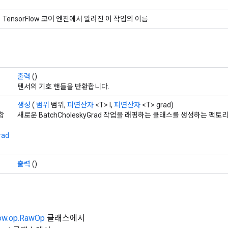
TensorFlow 코어 엔진에서 알려진 이 작업의 이름
출력
()
텐서의 기호 핸들을 반환합니다.
생성
(
범위
범위,
피연산자
<T> l,
피연산자
<T> grad)
합
새로운 BatchCholeskyGrad 작업을 래핑하는 클래스를 생성하는 팩토
rad
출력
()
low.op.RawOp
클래스에서