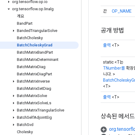
org
.
tensorflow
.
op
.
io
org
.
tensorflow
.
op
.
linalg
끈
OP_NAME
개요
Band
Part
공개 방법
Banded
Triangular
Solve
Batch
Cholesky
출력
<T>
Batch
Cholesky
Grad
Batch
Matrix
Band
Part
Batch
Matrix
Determinant
static <T는
Batch
Matrix
Diag
TNumber를
확장
니다. >
Batch
Matrix
Diag
Part
BatchCholeskyG
Batch
Matrix
Inverse
<T>
Batch
Matrix
Set
Diag
Batch
Matrix
Solve
출력
<T>
Batch
Matrix
Solve
Ls
Batch
Matrix
Triangular
Solve
상속된 메서드
Batch
Self
Adjoint
Eig
Batch
Svd
org.tensorf
Cholesky