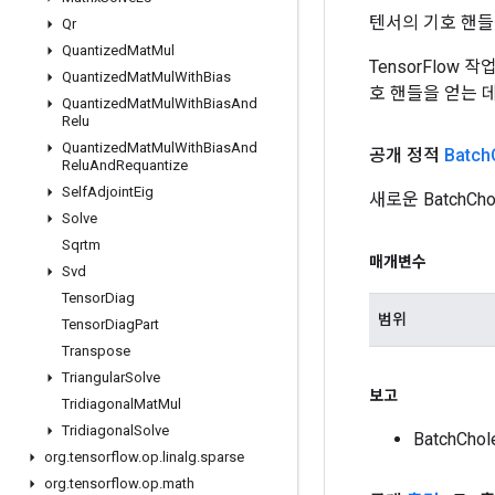
텐서의 기호 핸들
Qr
Quantized
Mat
Mul
TensorFlow
Quantized
Mat
Mul
With
Bias
호 핸들을 얻는 
Quantized
Mat
Mul
With
Bias
And
Relu
Quantized
Mat
Mul
With
Bias
And
공개 정적
Batch
Relu
And
Requantize
Self
Adjoint
Eig
새로운 BatchC
Solve
Sqrtm
매개변수
Svd
Tensor
Diag
범위
Tensor
Diag
Part
Transpose
Triangular
Solve
보고
Tridiagonal
Mat
Mul
Tridiagonal
Solve
BatchCh
org
.
tensorflow
.
op
.
linalg
.
sparse
org
.
tensorflow
.
op
.
math