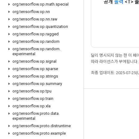
공개
출력
<T>
org
.
tensorflow
.
op
.
math
.
special
org
.
tensorflow
.
op
.
nn
org
.
tensorflow
.
op
.
nn
.
raw
org
.
tensorflow
.
op
.
quantization
org
.
tensorflow
.
op
.
ragged
org
.
tensorflow
.
op
.
random
org
.
tensorflow
.
op
.
random
.
experimental
달리 명시되지 않는 한 이 
org
.
tensorflow
.
op
.
signal
따라 라이선스가 부여됩니다.
org
.
tensorflow
.
op
.
sparse
최종 업데이트: 2025-07-25(
org
.
tensorflow
.
op
.
strings
org
.
tensorflow
.
op
.
summary
org
.
tensorflow
.
op
.
tpu
org
.
tensorflow
.
op
.
train
최신 소식 확인하기
org
.
tensorflow
.
op
.
xla
블로그
org
.
tensorflow
.
proto
.
data
.
experimental
포럼
org
.
tensorflow
.
proto
.
distruntime
GitHub
org
.
tensorflow
.
proto
.
example