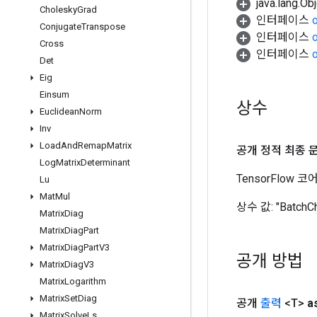
java.lang.
Cholesky
Grad
인터페이스
Conjugate
Transpose
인터페이스
Cross
인터페이스
Det
Eig
Einsum
상수
Euclidean
Norm
Inv
Load
And
Remap
Matrix
공개 정적 최종 
Log
Matrix
Determinant
TensorFlow
Lu
Mat
Mul
상수 값:
"BatchC
Matrix
Diag
Matrix
Diag
Part
Matrix
Diag
Part
V3
공개 방법
Matrix
Diag
V3
Matrix
Logarithm
Matrix
Set
Diag
공개
출력
<T>
a
Matrix
Solve
Ls