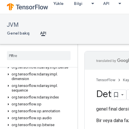
org.tensorflow.ndarray.buffer.layout
Yükle
Bilgi
API
org.tensorflow.ndarray.impl
org.tensorflow.ndarray.impl.buffer
JVM
org.tensorflow.ndarray.impl.buffer.adapter
org.tensorflow.ndarray.impl.buffer.layout
Genel bakış
API
org.tensorflow.ndarray.impl.buffer.misc
org
.
tensorflow
.
ndarray
.
impl
.
buffer
.
nio
org
.
tensorflow
.
ndarray
.
impl
.
buffer
.
raw
org
.
tensorflow
.
ndarray
.
impl
.
dense
org
.
tensorflow
.
ndarray
.
impl
.
dimension
TensorFlow
Kay
org
.
tensorflow
.
ndarray
.
impl
.
sequence
Det
org
.
tensorflow
.
ndarray
.
index
org
.
tensorflow
.
op
genel final ders
org
.
tensorflow
.
op
.
annotation
org
.
tensorflow
.
op
.
audio
Bir veya daha fa
org
.
tensorflow
.
op
.
bitwise