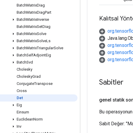
Batch
Matrix
Diag
Batch
Matrix
Diag
Part
Kalıtsal Yön
Batch
Matrix
Inverse
Batch
Matrix
Set
Diag
org.tensorf
Batch
Matrix
Solve
Java.lang.Ob
Batch
Matrix
Solve
Ls
org.tensorf
Batch
Matrix
Triangular
Solve
org.tensorf
Batch
Self
Adjoint
Eig
org.tensorf
Batch
Svd
Cholesky
Cholesky
Grad
Sabitler
Conjugate
Transpose
Cross
Det
genel statik so
Eig
Bu operasyonun 
Einsum
Euclidean
Norm
Sabit Değer:
"Ma
Inv