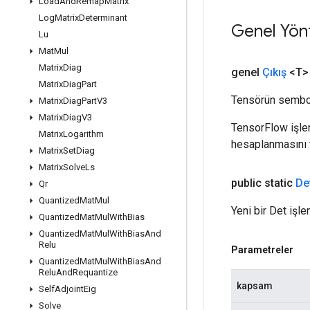
Load
And
Remap
Matrix
Log
Matrix
Determinant
Genel Yön
Lu
Mat
Mul
Matrix
Diag
genel
Çıkış
<T>
Matrix
Diag
Part
Tensörün sembol
Matrix
Diag
Part
V3
Matrix
Diag
V3
TensorFlow işleml
Matrix
Logarithm
hesaplanmasını t
Matrix
Set
Diag
Matrix
Solve
Ls
public static
De
Qr
Quantized
Mat
Mul
Yeni bir Det işle
Quantized
Mat
Mul
With
Bias
Quantized
Mat
Mul
With
Bias
And
Relu
Parametreler
Quantized
Mat
Mul
With
Bias
And
Relu
And
Requantize
kapsam
Self
Adjoint
Eig
Solve