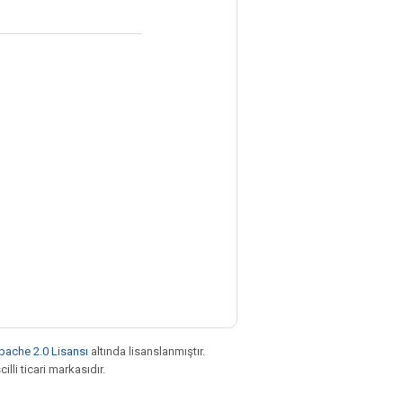
pache 2.0 Lisansı
altında lisanslanmıştır.
illi ticari markasıdır.