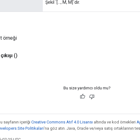
Şekil `[..., M, M]`dir.
et örneği
çıkışı
()
Bu size yardımcı oldu mu?
bu sayfanın içeriği
Creative Commons Atıf 4.0 Lisansı
altında ve kod örnekleri
A
elopers Site Politikaları
'na göz atın. Java, Oracle ve/veya satış ortaklarının tesc
5-07-25 UTC.