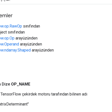
temler
low.op.RawOp
sınıfından
ject sınıfından
low.op.Op
arayüzünden
low.Operand
arayüzünden
low.ndarray.Shaped
arayüzünden
n Dize
OP
_
NAME
TensorFlow çekirdek motoru tarafından bilinen adı
trixDeterminant"