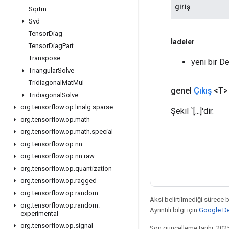
giriş
Sqrtm
Svd
Tensor
Diag
İadeler
Tensor
Diag
Part
Transpose
yeni bir D
Triangular
Solve
Tridiagonal
Mat
Mul
genel
Çıkış
<T>
Tridiagonal
Solve
org
.
tensorflow
.
op
.
linalg
.
sparse
Şekil `[...]'dir.
org
.
tensorflow
.
op
.
math
org
.
tensorflow
.
op
.
math
.
special
org
.
tensorflow
.
op
.
nn
org
.
tensorflow
.
op
.
nn
.
raw
org
.
tensorflow
.
op
.
quantization
org
.
tensorflow
.
op
.
ragged
org
.
tensorflow
.
op
.
random
Aksi belirtilmediği sürece 
org
.
tensorflow
.
op
.
random
.
Ayrıntılı bilgi için
Google Dev
experimental
org
.
tensorflow
.
op
.
signal
Son güncelleme tarihi: 202