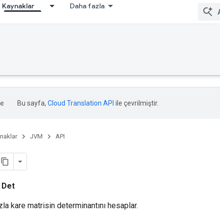
Kaynaklar
Daha fazla
Bu sayfa,
Cloud Translation API
ile çevrilmiştir.
naklar
JVM
API
i
Det
zla kare matrisin determinantını hesaplar.