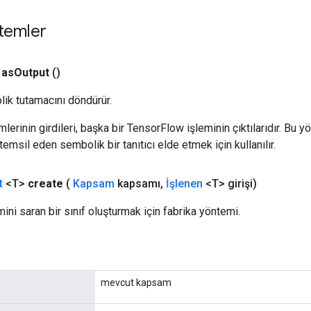
temler
as
Output
()
ik tutamacını döndürür.
erinin girdileri, başka bir TensorFlow işleminin çıktılarıdır. Bu yö
emsil eden sembolik bir tanıtıcı elde etmek için kullanılır.
t
<T>
create
(
Kapsam
kapsamı
,
İşlenen
<T> girişi)
mini saran bir sınıf oluşturmak için fabrika yöntemi.
mevcut kapsam