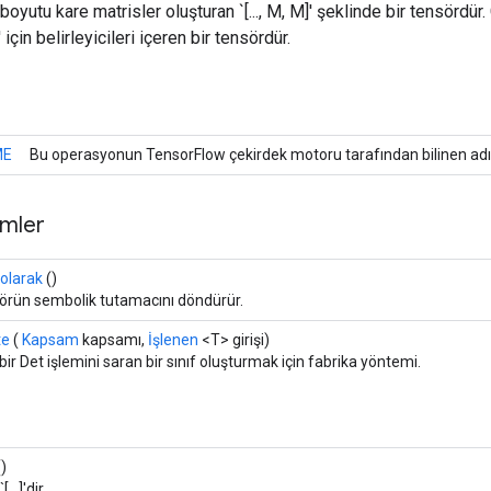
 boyutu kare matrisler oluşturan `[..., M, M]' şeklinde bir tensördür. 
 :]' için belirleyicileri içeren bir tensördür.
ME
Bu operasyonun TensorFlow çekirdek motoru tarafından bilinen adı
mler
 olarak
()
örün sembolik tutamacını döndürür.
te
(
Kapsam
kapsamı,
İşlenen
<T> girişi)
bir Det işlemini saran bir sınıf oluşturmak için fabrika yöntemi.
)
[...]'dir.