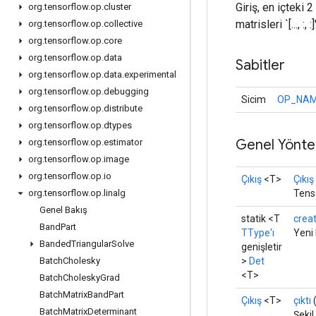
Giriş, en içteki 2
org
.
tensorflow
.
op
.
cluster
matrisleri `[..., :,
org
.
tensorflow
.
op
.
collective
org
.
tensorflow
.
op
.
core
org
.
tensorflow
.
op
.
data
Sabitler
org
.
tensorflow
.
op
.
data
.
experimental
org
.
tensorflow
.
op
.
debugging
Sicim
OP_NA
org
.
tensorflow
.
op
.
distribute
org
.
tensorflow
.
op
.
dtypes
Genel Yönte
org
.
tensorflow
.
op
.
estimator
org
.
tensorflow
.
op
.
image
org
.
tensorflow
.
op
.
io
Çıkış
<T>
Çıkış
Tens
org
.
tensorflow
.
op
.
linalg
Genel Bakış
statik <T
crea
Band
Part
TType'ı
Yeni 
Banded
Triangular
Solve
genişletir
>
Det
Batch
Cholesky
<T>
Batch
Cholesky
Grad
Batch
Matrix
Band
Part
Çıkış
<T>
çıktı
(
Batch
Matrix
Determinant
Şekil `