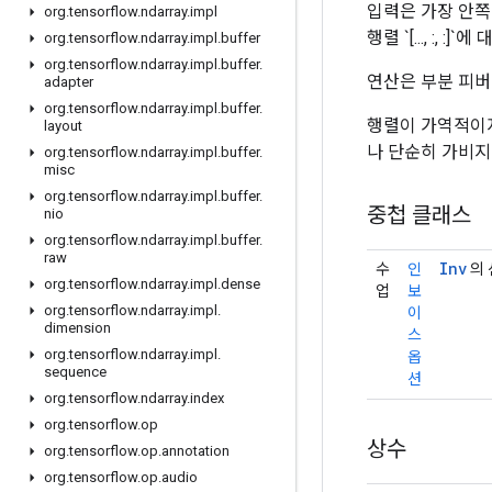
입력은 가장 안쪽의
org
.
tensorflow
.
ndarray
.
impl
행렬 `[..., :
org
.
tensorflow
.
ndarray
.
impl
.
buffer
org
.
tensorflow
.
ndarray
.
impl
.
buffer
.
연산은 부분 피버
adapter
org
.
tensorflow
.
ndarray
.
impl
.
buffer
.
행렬이 가역적이지
layout
나 단순히 가비지
org
.
tensorflow
.
ndarray
.
impl
.
buffer
.
misc
org
.
tensorflow
.
ndarray
.
impl
.
buffer
.
중첩 클래스
nio
org
.
tensorflow
.
ndarray
.
impl
.
buffer
.
raw
Inv
수
인
의 
org
.
tensorflow
.
ndarray
.
impl
.
dense
업
보
org
.
tensorflow
.
ndarray
.
impl
.
이
dimension
스
org
.
tensorflow
.
ndarray
.
impl
.
옵
sequence
션
org
.
tensorflow
.
ndarray
.
index
org
.
tensorflow
.
op
상수
org
.
tensorflow
.
op
.
annotation
org
.
tensorflow
.
op
.
audio