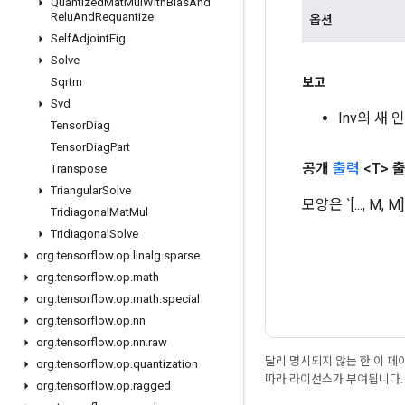
Quantized
Mat
Mul
With
Bias
And
Relu
And
Requantize
옵션
Self
Adjoint
Eig
Solve
보고
Sqrtm
Svd
Inv의 새
Tensor
Diag
Tensor
Diag
Part
공개
출력
<T>
Transpose
Triangular
Solve
모양은 `[..., M, 
Tridiagonal
Mat
Mul
Tridiagonal
Solve
org
.
tensorflow
.
op
.
linalg
.
sparse
org
.
tensorflow
.
op
.
math
org
.
tensorflow
.
op
.
math
.
special
org
.
tensorflow
.
op
.
nn
org
.
tensorflow
.
op
.
nn
.
raw
달리 명시되지 않는 한 이 
org
.
tensorflow
.
op
.
quantization
따라 라이선스가 부여됩니다.
org
.
tensorflow
.
op
.
ragged