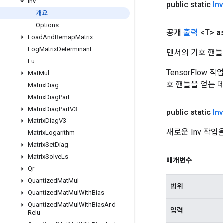
Inv
public static
Inv
개요
Options
공개
출력
<T>
a
Load
And
Remap
Matrix
Log
Matrix
Determinant
텐서의 기호 핸들
Lu
TensorFlow
Mat
Mul
호 핸들을 얻는 
Matrix
Diag
Matrix
Diag
Part
Matrix
Diag
Part
V3
public static
Inv
Matrix
Diag
V3
새로운 Inv 작
Matrix
Logarithm
Matrix
Set
Diag
Matrix
Solve
Ls
매개변수
Qr
Quantized
Mat
Mul
범위
Quantized
Mat
Mul
With
Bias
Quantized
Mat
Mul
With
Bias
And
입력
Relu