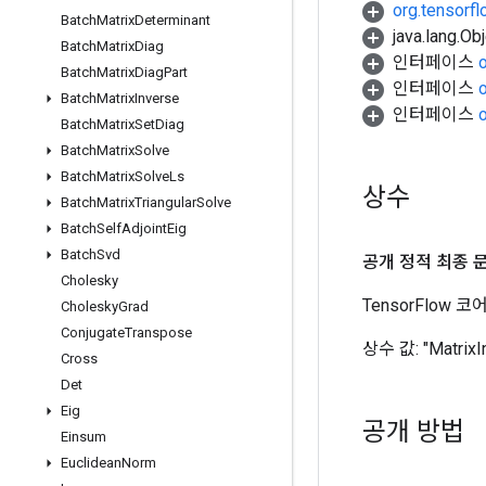
org.tensorf
Batch
Matrix
Determinant
java.lang.
Batch
Matrix
Diag
인터페이스
Batch
Matrix
Diag
Part
인터페이스
Batch
Matrix
Inverse
인터페이스
Batch
Matrix
Set
Diag
Batch
Matrix
Solve
Batch
Matrix
Solve
Ls
상수
Batch
Matrix
Triangular
Solve
Batch
Self
Adjoint
Eig
Batch
Svd
공개 정적 최종 
Cholesky
TensorFlow
Cholesky
Grad
Conjugate
Transpose
상수 값:
"MatrixI
Cross
Det
Eig
공개 방법
Einsum
Euclidean
Norm