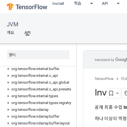
org.tensorflow.framework.initializers
Install
학습
API
org.tensorflow.framework.losses
org.tensorflow.framework.losses.impl
JVM
org.tensorflow.framework.metrics
org.tensorflow.framework.metrics.exceptions
개요
API
org.tensorflow.framework.metrics.impl
org
.
tensorflow
.
framework
.
optimizers
org
.
tensorflow
.
framework
.
utils
org
.
tensorflow
.
internal
org
.
tensorflow
.
internal
.
buffer
org
.
tensorflow
.
internal
.
c
_
api
TensorFlow
리
org
.
tensorflow
.
internal
.
c
_
api
.
global
Inv
org
.
tensorflow
.
internal
.
c
_
api
.
presets
org
.
tensorflow
.
internal
.
types
org
.
tensorflow
.
internal
.
types
.
registry
공개 최종 수업
I
org
.
tensorflow
.
ndarray
org
.
tensorflow
.
ndarray
.
buffer
하나 이상의 역정
org
.
tensorflow
.
ndarray
.
buffer
.
layout