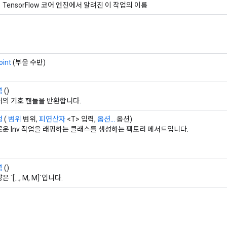
TensorFlow 코어 엔진에서 알려진 이 작업의 이름
oint
(부울 수반)
력
()
서의 기호 핸들을 반환합니다.
성
(
범위
범위,
피연산자
<T> 입력,
옵션...
옵션)
운 Inv 작업을 래핑하는 클래스를 생성하는 팩토리 메서드입니다.
력
()
 `[..., M, M]`입니다.