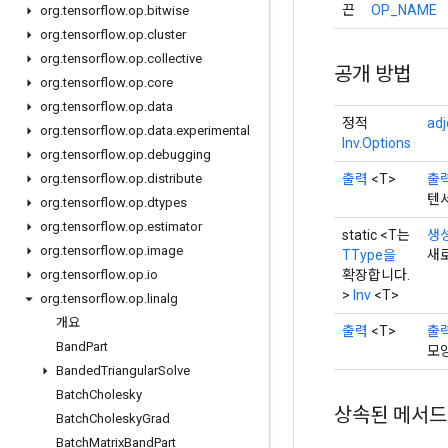
끈
OP_NAME
org
.
tensorflow
.
op
.
bitwise
org
.
tensorflow
.
op
.
cluster
org
.
tensorflow
.
op
.
collective
공개 방법
org
.
tensorflow
.
op
.
core
org
.
tensorflow
.
op
.
data
정적
adj
org
.
tensorflow
.
op
.
data
.
experimental
Inv.Options
org
.
tensorflow
.
op
.
debugging
출력
<T>
출
org
.
tensorflow
.
op
.
distribute
텐
org
.
tensorflow
.
op
.
dtypes
org
.
tensorflow
.
op
.
estimator
static <T는
생
org
.
tensorflow
.
op
.
image
TType을
새로
확장합니다.
org
.
tensorflow
.
op
.
io
>
Inv
<T>
org
.
tensorflow
.
op
.
linalg
개요
출력
<T>
출
Band
Part
모양은
Banded
Triangular
Solve
Batch
Cholesky
상속된 메서드
Batch
Cholesky
Grad
Batch
Matrix
Band
Part