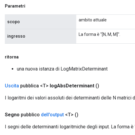
Parametri
ambito attuale
scopo
La forma è "[N, M, M]".
ingresso
ritorna
una nuova istanza di LogMatrixDeterminant
Uscita
pubblica <T>
log
Abs
Determinant
()
I logaritmi dei valori assoluti dei determinanti delle N matrici di
Requantize
Segno
pubblico
dell'output
<T>
()
I segni delle determinanti logaritmiche degli input. La forma è "