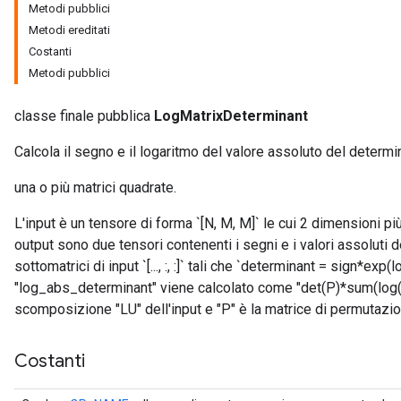
Metodi pubblici
Metodi ereditati
Costanti
Metodi pubblici
classe finale pubblica
LogMatrixDeterminant
r
Calcola il segno e il logaritmo del valore assoluto del determi
una o più matrici quadrate.
L'input è un tensore di forma `[N, M, M]` le cui 2 dimensioni pi
output sono due tensori contenenti i segni e i valori assoluti d
sottomatrici di input `[..., :, :]` tali che `determinant = sign*exp
"log_abs_determinant" viene calcolato come "det(P)*sum(log(d
scomposizione "LU" dell'input e "P" è la matrice di permutazi
Costanti