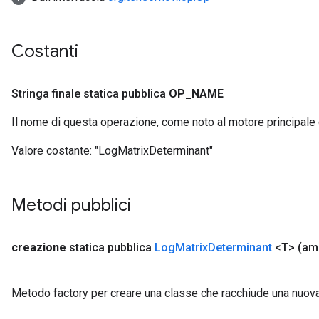
Costanti
Stringa finale statica pubblica
OP
_
NAME
Il nome di questa operazione, come noto al motore principale
Valore costante:
"LogMatrixDeterminant"
Metodi pubblici
creazione
statica pubblica
Log
Matrix
Determinant
<T>
(am
Metodo factory per creare una classe che racchiude una nuo