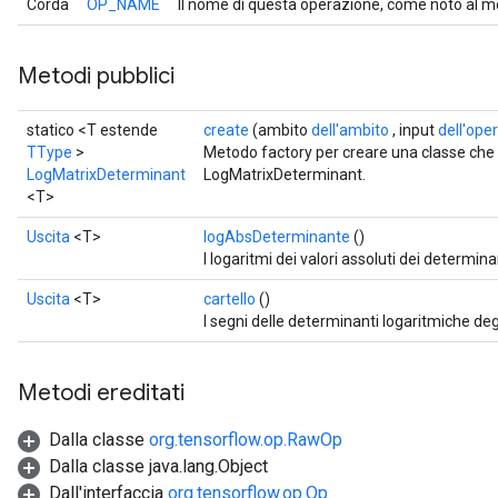
Corda
OP_NAME
Il nome di questa operazione, come noto al m
Metodi pubblici
statico <T estende
create
(ambito
dell'ambito
, input
dell'ope
TType
>
Metodo factory per creare una classe ch
LogMatrixDeterminant
LogMatrixDeterminant.
<T>
Uscita
<T>
logAbsDeterminante
()
I logaritmi dei valori assoluti dei determinan
Uscita
<T>
cartello
()
I segni delle determinanti logaritmiche degl
Metodi ereditati
Dalla classe
org.tensorflow.op.RawOp
Dalla classe java.lang.Object
Dall'interfaccia
org.tensorflow.op.Op