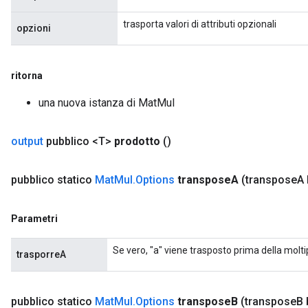
trasporta valori di attributi opzionali
opzioni
Requantize
ritorna
una nuova istanza di MatMul
output
pubblico <T>
prodotto
()
pubblico statico
Mat
Mul
.
Options
transpose
A
(transpose
A
Parametri
Se vero, "a" viene trasposto prima della molti
trasporreA
pubblico statico
Mat
Mul
.
Options
transpose
B
(transpose
B 