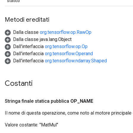
statico
Metodi ereditati
Dalla classe
org.tensorflow.op.RawOp
Dalla classe java.lang.Object
Dall'interfaccia
org.tensorflow.op.Op
Dall'interfaccia
org.tensorflow.Operand
Dall'interfaccia
org.tensorflow.ndarray.Shaped
Costanti
Stringa finale statica pubblica
OP
_
NAME
Il nome di questa operazione, come noto al motore principale
Valore costante:
"MatMul"