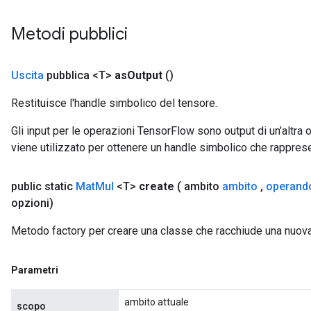
Metodi pubblici
Uscita
pubblica <T>
as
Output
()
Restituisce l'handle simbolico del tensore.
Gli input per le operazioni TensorFlow sono output di un'alt
viene utilizzato per ottenere un handle simbolico che rappresent
public static
Mat
Mul
<T>
create
( ambito
ambito
,
operand
opzioni)
Metodo factory per creare una classe che racchiude una nuov
Parametri
ambito attuale
scopo