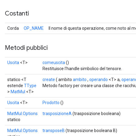
Costanti
Corda
OP_NAME
Il nome di questa operazione, come noto al m
Metodi pubblici
Uscita
<T>
comeuscita
()
Restituisce l'handle simbolico del tensore.
statico <T
create
( ambito
ambito
,
operando
<T> a,
operan
estende
TType
Metodo factory per creare una classe che racch
>
MatMul
<T>
Uscita
<T>
Prodotto
()
MatMul.Options
trasposizioneA
(trasposizione booleana)
statico
MatMul.Options
transposeB
(trasposizione booleana B)