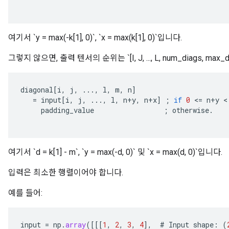
여기서 `y = max(-k[1], 0)`, `x = max(k[1], 0)`입니다.
그렇지 않으면, 출력 텐서의 순위는 `[I, J, ..., L, num_diags, ma
diagonal
[
i
,
j
,
...,
l
,
m
,
n
]
=
input
[
i
,
j
,
...,
l
,
n
+
y
,
n
+
x
]
;
if
0
<
=
n
+
y
 <
padding_value
;
otherwise
.
여기서 `d = k[1] - m`, `y = max(-d, 0)` 및 `x = max(d, 0)`입니다.
입력은 최소한 행렬이어야 합니다.
예를 들어:
input
=
np
.
array
(
[[[
1
,
2
,
3
,
4
]
,
#
Input
shape
:
(