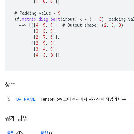
[
1
,
6
,
0
]]]
#
Padding
value
=
9
tf
.
matrix_diag_part
(
input
,
k
=
(
1
,
3
),
padding_va
==
>
[[[
4
,
9
,
9
]
,
#
Output
shape
:
(
2
,
3
,
3
)
[
3
,
8
,
9
]
,
[
2
,
7
,
6
]]
,
[[
2
,
9
,
9
]
,
[
3
,
4
,
9
]
,
[
4
,
3
,
8
]]]
상수
끈
OP_NAME
TensorFlow 코어 엔진에서 알려진 이 작업의 이름
공개 방법
출력
<T>
출력
()