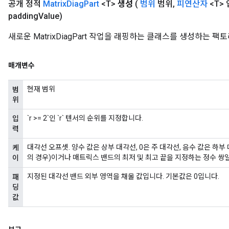
공개 정적
Matrix
Diag
Part
<T>
생성
(
범위
범위
,
피연산자
<T>
padding
Value)
새로운 MatrixDiagPart 작업을 래핑하는 클래스를 생성하는 팩
매개변수
현재 범위
범
위
`r >= 2`인 `r` 텐서의 순위를 지정합니다.
입
력
대각선 오프셋. 양수 값은 상부 대각선, 0은 주 대각선, 음수 값은 하부
케
의 경우)이거나 매트릭스 밴드의 최저 및 최고 끝을 지정하는 정수 쌍일 수 있
이
지정된 대각선 밴드 외부 영역을 채울 값입니다. 기본값은 0입니다.
패
딩
값