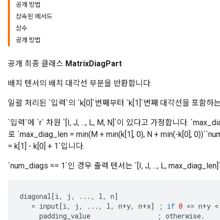
공개 방법
상속된 메서드
상수
공개 방법
공개 최종 클래스
MatrixDiagPart
배치 텐서의 배치 대각선 부분을 반환합니다.
일괄 처리된 `입력`의 `k[0]`번째부터 `k[1]`번째 대각선을 포함
`입력`에 `r` 차원 `[I, J, ..., L, M, N]`이 있다고 가정합니다. `
로 `max_diag_len = min(M + min(k[1], 0), N + min(-k[0], 0
r
= k[1] - k[0] + 1`입니다.
`num_diags == 1`인 경우 출력 텐서는 `[I, J, ..., L, max_diag_
diagonal
[
i
,
j
,
...,
l
,
n
]
=
input
[
i
,
j
,
...,
l
,
n
+
y
,
n
+
x
]
;
if
0
<
=
n
+
y
 <
padding_value
;
otherwise
.