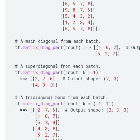
[
5
,
6
,
7
,
8
]
,
[
9
,
8
,
7
,
6
]]
,
[[
5
,
4
,
3
,
2
]
,
[
1
,
2
,
3
,
4
]
,
[
5
,
6
,
7
,
8
]]]
)
#
A
main
diagonal
from
each
batch
.
tf
.
matrix_diag_part
(
input
)
==
>
[[
1
,
6
,
7
]
,
#
Out
[
5
,
2
,
7
]]
#
A
superdiagonal
from
each
batch
.
tf
.
matrix_diag_part
(
input
,
k
=
1
)
==
>
[[
2
,
7
,
6
]
,
#
Output
shape
:
(
2
,
3
)
[
4
,
3
,
8
]]
#
A
tridiagonal
band
from
each
batch
.
tf
.
matrix_diag_part
(
input
,
k
=
(
-
1
,
1
))
==
>
[[[
2
,
7
,
6
]
,
#
Output
shape
:
(
2
,
3
,
3
)
[
1
,
6
,
7
]
,
[
5
,
8
,
0
]]
,
[[
4
,
3
,
8
]
,
[
5
,
2
,
7
]
,