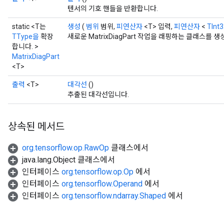
텐서의 기호 핸들을 반환합니다.
Requantize
static <T는
생성
(
범위
범위,
피연산자
<T> 입력,
피연산자
<
TInt
TType을
확장
새로운 MatrixDiagPart 작업을 래핑하는 클래스를
합니다. >
MatrixDiagPart
<T>
출력
<T>
대각선
()
추출된 대각선입니다.
상속된 메서드
org.tensorflow.op.RawOp
클래스에서
java.lang.Object 클래스에서
인터페이스
org.tensorflow.op.Op
에서
인터페이스
org.tensorflow.Operand
에서
인터페이스
org.tensorflow.ndarray.Shaped
에서