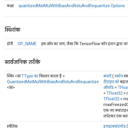
कक्षा
quantizedMatMulWithBiasAndReluAndRequantize.Options
स्थिरांक
डोरी
OP_NAME
इस ऑप का नाम, जैसा कि TensorFlow कोर इंजन द्वारा जान
सार्वजनिक तरीके
स्थिर <W
TType का
विस्तार करता है >
बनाएँ
(
स्कोप
स्
QuantizedMatMulWithBiasAndReluAndRequantize
टीटाइप को
बढ़ात
<W>
ऑपरेंड
<
TFloa
<
TFloat32
> 
TFloat32
> mi
maxFreezedOu
एक नए क्वांटाइ
लपेटकर एक क्लास
स्थैतिक
इनपुटक्वांटमोड
(