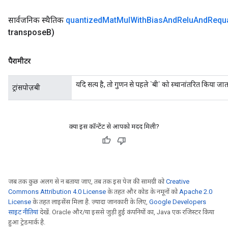
सार्वजनिक स्थैतिक
quantized
Mat
Mul
With
Bias
And
Relu
And
Requ
transpose
B)
पैरामीटर
यदि सत्य है, तो गुणन से पहले `बी` को स्थानांतरित किया जात
ट्रांसपोज़बी
क्या इस कॉन्टेंट से आपको मदद मिली?
जब तक कुछ अलग से न बताया जाए, तब तक इस पेज की सामग्री को
Creative
Commons Attribution 4.0 License
के तहत और कोड के नमूनों को
Apache 2.0
License
के तहत लाइसेंस मिला है. ज़्यादा जानकारी के लिए,
Google Developers
साइट नीतियां
देखें. Oracle और/या इससे जुड़ी हुई कंपनियों का, Java एक रजिस्टर किया
हुआ ट्रेडमार्क है.