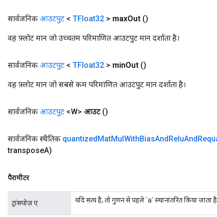
सार्वजनिक
आउटपुट
<
TFloat32
>
max
Out
()
वह फ़्लोट मान जो उच्चतम परिमाणित आउटपुट मान दर्शाता है।
सार्वजनिक
आउटपुट
<
TFloat32
>
min
Out
()
वह फ़्लोट मान जो सबसे कम परिमाणित आउटपुट मान दर्शाता है।
सार्वजनिक
आउटपुट
<W>
आउट
()
सार्वजनिक स्थैतिक
quantized
Mat
Mul
With
Bias
And
Relu
And
Requ
transpose
A)
पैरामीटर
यदि सत्य है, तो गुणन से पहले `a` स्थानांतरित किया जाता है
ट्रांसपोज़ ए