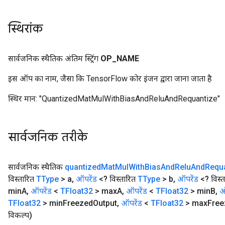
स्थिरांक
सार्वजनिक स्थैतिक अंतिम स्ट्रिंग
OP
_
NAME
इस ऑप का नाम, जैसा कि TensorFlow कोर इंजन द्वारा जाना जाता है
स्थिर मान:
"QuantizedMatMulWithBiasAndReluAndRequantize"
सार्वजनिक तरीके
सार्वजनिक स्थैतिक
quantized
Mat
Mul
With
Bias
And
Relu
And
Requ
विस्तारित
TType
> a
,
ऑपरेंड
<? विस्तारित
TType
> b
,
ऑपरेंड
<? विस्
min
A
,
ऑपरेंड
<
TFloat32
> max
A
,
ऑपरेंड
<
TFloat32
> min
B
,
ऑ
TFloat32
> min
Freezed
Output
,
ऑपरेंड
<
TFloat32
> max
Free
विकल्प)