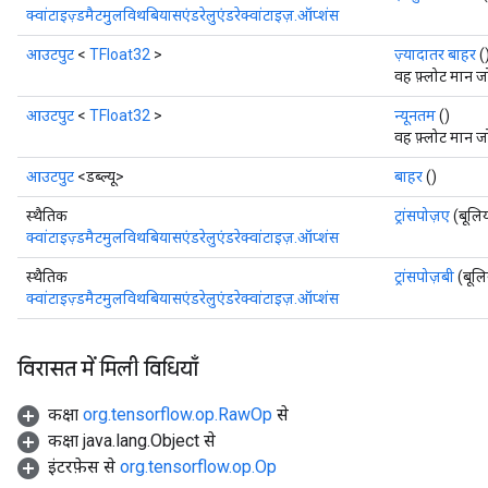
क्वांटाइज़्डमैटमुलविथबियासएंडरेलुएंडरेक्वांटाइज़.ऑप्शंस
आउटपुट
<
TFloat32
>
ज़्यादातर बाहर
(
वह फ़्लोट मान ज
आउटपुट
<
TFloat32
>
न्यूनतम
()
वह फ़्लोट मान 
आउटपुट
<डब्ल्यू>
बाहर
()
स्थैतिक
ट्रांसपोज़ए
(बूलिय
क्वांटाइज़्डमैटमुलविथबियासएंडरेलुएंडरेक्वांटाइज़.ऑप्शंस
स्थैतिक
ट्रांसपोज़बी
(बूलि
क्वांटाइज़्डमैटमुलविथबियासएंडरेलुएंडरेक्वांटाइज़.ऑप्शंस
विरासत में मिली विधियाँ
कक्षा
org.tensorflow.op.RawOp
से
कक्षा java.lang.Object से
इंटरफ़ेस से
org.tensorflow.op.Op