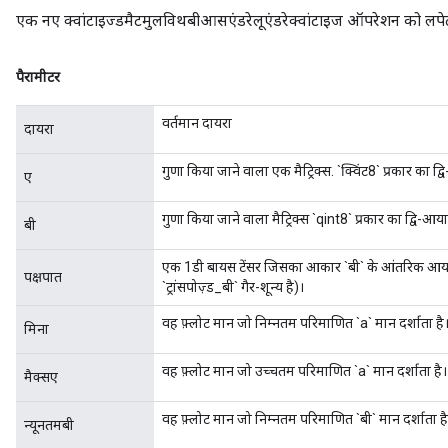
एक नए क्वांटाइज्डमैटमुलविथबीआसएंडरेलूएंडरेक्वांटाइज ऑपरेशन को लपेट
Requantize
पैरामीटर
वर्तमान दायरा
दायरा
गुणा किया जाने वाला एक मैट्रिक्स. `क्विंट8` प्रकार का द
ए
गुणा किया जाने वाला मैट्रिक्स `qint8` प्रकार का द्वि-आय
बी
एक 1डी बायस टेंसर जिसका आकार `बी` के आंतरिक आयाम से
पक्षपात
`ट्रांसपोज़्ड_बी` गैर-शून्य है)।
वह फ़्लोट मान जो निम्नतम परिमाणित `a` मान दर्शाता है
मिना
वह फ़्लोट मान जो उच्चतम परिमाणित `a` मान दर्शाता है।
मैक्सए
वह फ़्लोट मान जो निम्नतम परिमाणित `बी` मान दर्शाता है
न्यूनतमबी