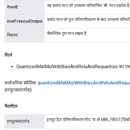
वह फ़्लोट मान जो उच्चतम परिमाणित `बी` मान दर्शाता है
मैक्सबी
फ़्लोट मान जो पुनः परिमाणीकरण के बाद उच्चतम परिमा
minFreezedOutput
वैकल्पिक गुण मान रखता है
विकल्प
रिटर्न
QuantizedMatMulWithBiasAndReluAndRequantize का एक
सार्वजनिक स्थैतिक
quantized
Mat
Mul
With
Bias
And
Relu
And
Requ
इनपुटक्वांटमोड)
पैरामीटर
इनपुट डेटा परिमाणीकरण मोड. या तो MIN_FIRST(डिफ़
इनपुटक्वांटमोड